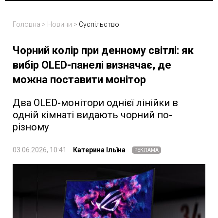
Головна
>
Новини
>
Суспільство
Чорний колір при денному світлі: як
вибір OLED-панелі визначає, де
можна поставити монітор
Два OLED-монітори однієї лінійки в
одній кімнаті видають чорний по-
різному
03.06.2026, 10:41
Катерина Ільїна
РЕКЛАМА