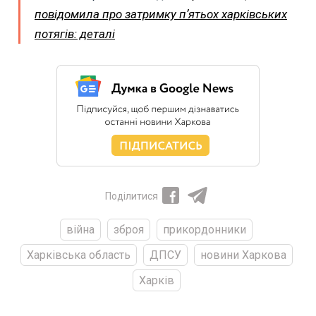
повідомила про затримку пʼятьох харківських
потягів: деталі
Поділитися
війна
зброя
прикордонники
Харківська область
ДПСУ
новини Харкова
Харків