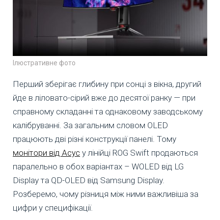
Ілюстративне фото
Перший зберігає глибину при сонці з вікна, другий
йде в ліловато-сірий вже до десятої ранку — при
справному складанні та однаковому заводському
калібруванні. За загальним словом OLED
працюють дві різні конструкції панелі. Тому
монітори від Асус
у лінійці ROG Swift продаються
паралельно в обох варіантах – WOLED від LG
Display та QD-OLED від Samsung Display.
Розберемо, чому різниця між ними важливіша за
цифри у специфікації.