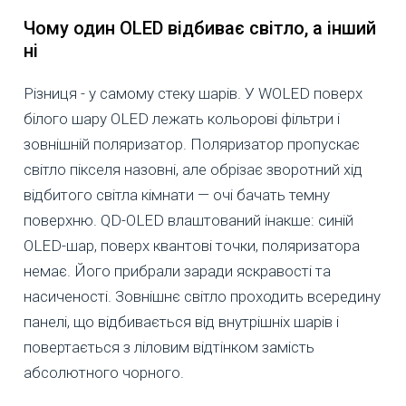
Чому один OLED відбиває світло, а інший
ні
Різниця - у самому стеку шарів. У WOLED поверх
білого шару OLED лежать кольорові фільтри і
зовнішній поляризатор. Поляризатор пропускає
світло пікселя назовні, але обрізає зворотний хід
відбитого світла кімнати — очі бачать темну
поверхню. QD-OLED влаштований інакше: синій
OLED-шар, поверх квантові точки, поляризатора
немає. Його прибрали заради яскравості та
насиченості. Зовнішнє світло проходить всередину
панелі, що відбивається від внутрішніх шарів і
повертається з ліловим відтінком замість
абсолютного чорного.