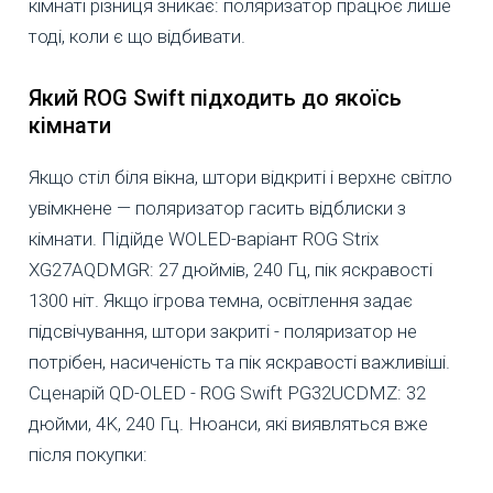
кімнаті різниця зникає: поляризатор працює лише
тоді, коли є що відбивати.
Який ROG Swift підходить до якоїсь
кімнати
Якщо стіл біля вікна, штори відкриті і верхнє світло
увімкнене — поляризатор гасить відблиски з
кімнати. Підійде WOLED-варіант ROG Strix
XG27AQDMGR: 27 дюймів, 240 Гц, пік яскравості
1300 ніт. Якщо ігрова темна, освітлення задає
підсвічування, штори закриті - поляризатор не
потрібен, насиченість та пік яскравості важливіші.
Сценарій QD-OLED - ROG Swift PG32UCDMZ: 32
дюйми, 4K, 240 Гц. Нюанси, які виявляться вже
після покупки: