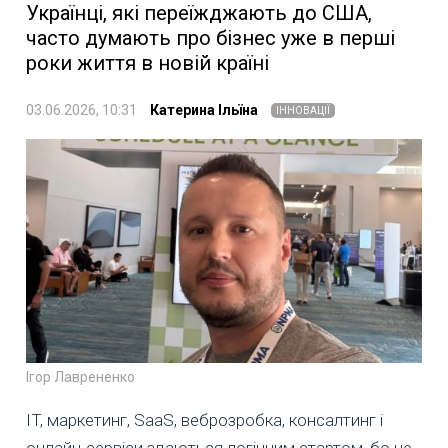
Українці, які переїжджають до США,
часто думають про бізнес уже в перші
роки життя в новій країні
03.06.2026, 10:31
Катерина Ільїна
ІННОВАЦІЇ
Ігор Лаврененко
IT, маркетинг, SaaS, веброзробка, консалтинг і
онлайн-сервіси здаються логічним стартом, бо не