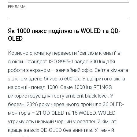
Як 1000 люкс поділяють WOLED та QD-
OLED
Корисно спочатку перевести "світло в кімнаті" в
люкси. Стандарт ISO 8995-1 задає 300 lux для
роботи з екраном – звичайний офіс. Світла кімната
з вікном вдень близько 600 lux. У відкритого вікна
на сонці - понад 1000. Саме 1000 lux RTINGS
використовує для тесту ambient black level. У
березні 2026 року через нього пройшло 36 OLED-
моніторів – 21 QD-OLED та 15 WOLED. WOLED
утримують низький чорний у освітленій кімнаті
краще за всіх QD-OLED без винятків. У темній