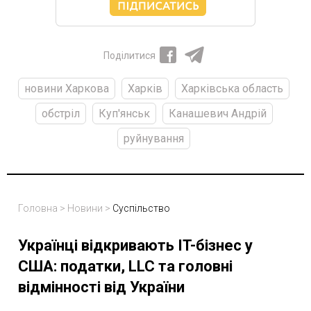
Поділитися
новини Харкова
Харків
Харківська область
обстріл
Куп'янськ
Канашевич Андрій
руйнування
Головна
>
Новини
>
Суспільство
Українці відкривають IT-бізнес у
США: податки, LLC та головні
відмінності від України