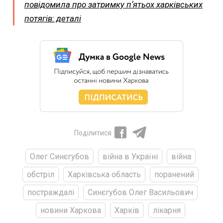
повідомила про затримку пʼятьох харківських
потягів: деталі
Поділитися
Олег Синєгубов
війна в Україні
війна
обстріл
Харківська область
поранений
постраждалі
Синєгубов Олег Васильович
новини Харкова
Харків
лікарня