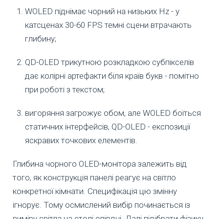
WOLED піднімає чорний на низьких Hz - у
катсценах 30-60 FPS темні сцени втрачають
глибину;
QD-OLED трикутною розкладкою субпікселів
дає колірні артефакти біля країв букв - помітно
при роботі з текстом;
вигоряння загрожує обом, але WOLED боїться
статичних інтерфейсів, QD-OLED - експозиції
яскравих точкових елементів.
Глибина чорного OLED-монітора залежить від
того, як конструкція панелі реагує на світло
конкретної кімнати. Специфікація цю змінну
ігнорує. Тому осмислений вибір починається із
виміру світла на столі опівдні. Далі підібрати фізику