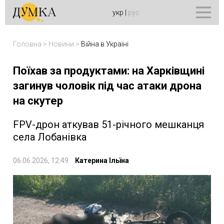
укр
|
рус
Головна
>
Новини
>
Війна в Україні
Поїхав за продуктами: на Харківщині
загинув чоловік під час атаки дрона
на скутер
FPV-дрон аткував 51-річного мешканця
села Лобанівка
06.06.2026, 12:49
Катерина Ільїна