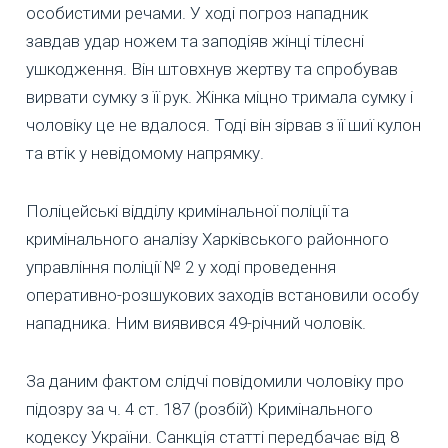
особистими речами. У ході погроз нападник
завдав удар ножем та заподіяв жінці тілесні
ушкодження. Він штовхнув жертву та спробував
вирвати сумку з її рук. Жінка міцно тримала сумку і
чоловіку це не вдалося. Тоді він зірвав з її шиї кулон
та втік у невідомому напрямку.
Поліцейські відділу кримінальної поліції та
кримінального аналізу Харківського районного
управління поліції № 2 у ході проведення
оперативно-розшукових заходів встановили особу
нападника. Ним виявився 49-річний чоловік.
За даним фактом слідчі повідомили чоловіку про
підозру за ч. 4 ст. 187 (розбій) Кримінального
кодексу України. Санкція статті передбачає від 8