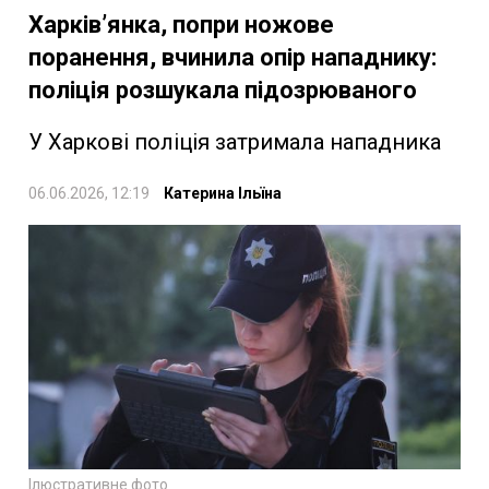
Харків’янка, попри ножове
поранення, вчинила опір нападнику:
поліція розшукала підозрюваного
У Харкові поліція затримала нападника
06.06.2026, 12:19
Катерина Ільїна
Ілюстративне фото