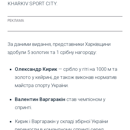
KHARKIV SPORT CITY.
За даними видання, представники Харківщини
здобули 5 золотих та 1 срібну нагороду:
Олександр Кирик
— срібло у гіті на 1000 м та
золото у кейрині, де також виконав норматив
майстра спорту України.
Валентин Варгаракін
став чемпіоном у
спринті.
Кирик і Варгаракін у складі збірної України
перемогли в командному спринті серед