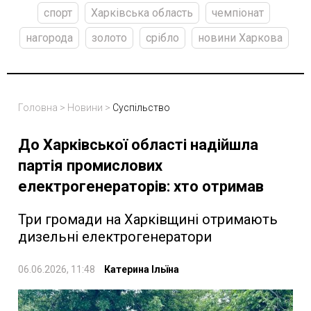
спорт
Харківська область
чемпіонат
нагорода
золото
срібло
новини Харкова
Головна
>
Новини
>
Суспільство
До Харківської області надійшла
партія промислових
електрогенераторів: хто отримав
Три громади на Харківщині отримають
дизельні електрогенератори
06.06.2026, 11:48
Катерина Ільїна