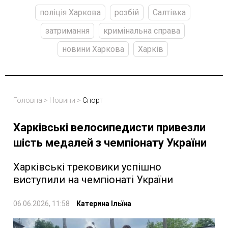
поліція Харкова
розбій
Салтівка
затримання
кримінальна справа
новини Харкова
Харків
Головна
>
Новини
>
Спорт
Харківські велосипедисти привезли
шість медалей з чемпіонату України
Харківські трековики успішно
виступили на чемпіонаті України
06.06.2026, 11:58
Катерина Ільїна