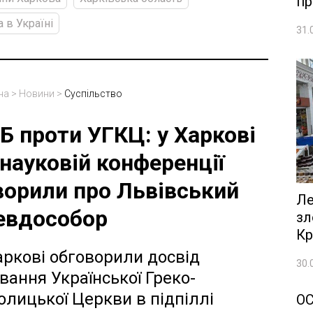
пр
а в Україні
31.
на
>
Новини
>
Суспільство
Б проти УГКЦ: у Харкові
 науковій конференції
ворили про Львівський
Ле
евдособор
зл
Кр
аркові обговорили досвід
30.
ування Української Греко-
олицької Церкви в підпіллі
О