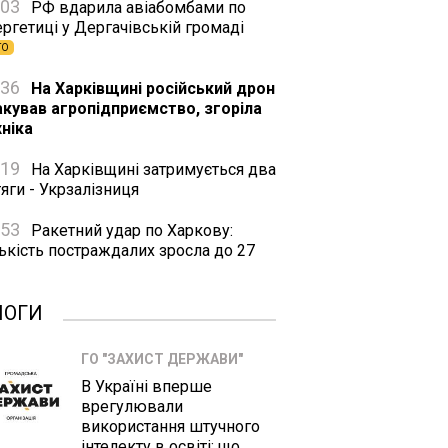
:03
РФ вдарила авіабомбами по
ргетиці у Дергачівській громаді
ТО
:36
На Харківщині російський дрон
акував агропідприємство, згоріла
хніка
:19
На Харківщині затримується два
яги - Укрзалізниця
:53
Ракетний удар по Харкову:
ькість постраждалих зросла до 27
ЛОГИ
ГО "ЗАХИСТ ДЕРЖАВИ"
В Україні вперше
врегулювали
використання штучного
інтелекту в освіті: що