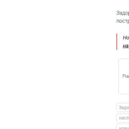
Задо
пост
Но
на
Задо
насл
нови