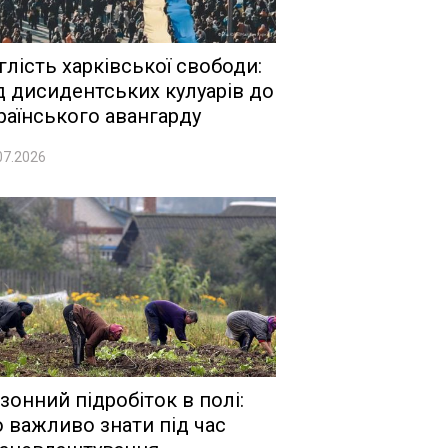
глість харківської свободи:
д дисидентських кулуарів до
раїнського авангарду
07.2026
зонний підробіток в полі:
 важливо знати під час