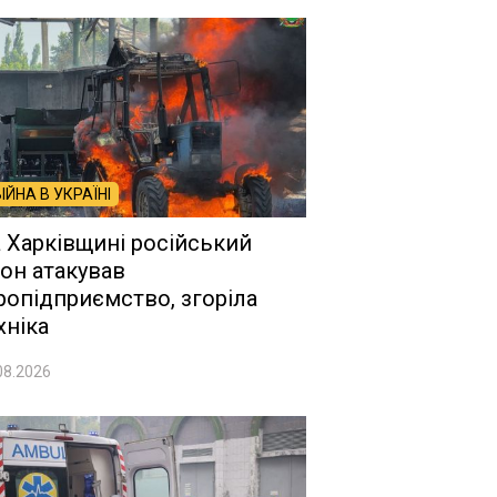
ВІЙНА В УКРАЇНІ
 Харківщині російський
он атакував
ропідприємство, згоріла
хніка
08.2026