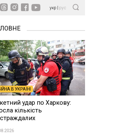
укр
|
рус
ОЛОВНЕ
ВІЙНА В УКРАЇНІ
кетний удар по Харкову:
осла кількість
страждалих
08.2026