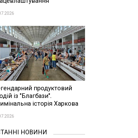
ацевлаштування
07.2026
гендарний продуктовий
одій із "Благбази".
имінальна історія Харкова
07.2026
СТАННІ НОВИНИ