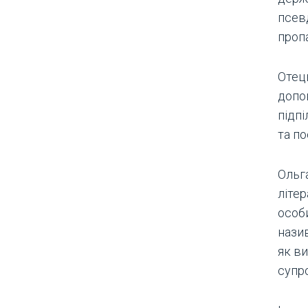
псев
проп
Отец
допо
підпі
та п
Ольг
літе
особ
нази
як в
супр