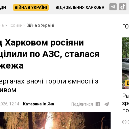
НДИ
ВІЙНА В УКРАЇНІ
ВІДНОВЛЕННЯ ХАРКОВА
на
>
Новини
>
Війна в Україні
Г
д Харковом росіяни
цілили по АЗС, сталася
жежа
ергачах вночі горіли ємності з
ивом
Ра
зр
2026, 12:14
Катерина Ільїна
Поділитися
по
09.