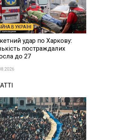
ВІЙНА В УКРАЇНІ
кетний удар по Харкову:
лькість постраждалих
осла до 27
08.2026
АТТІ