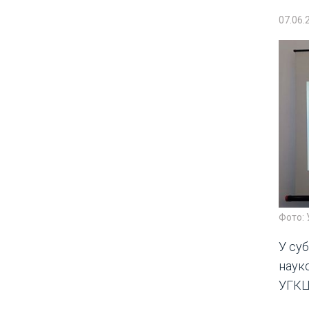
07.06.
Фото: 
У суб
наук
УГКЦ