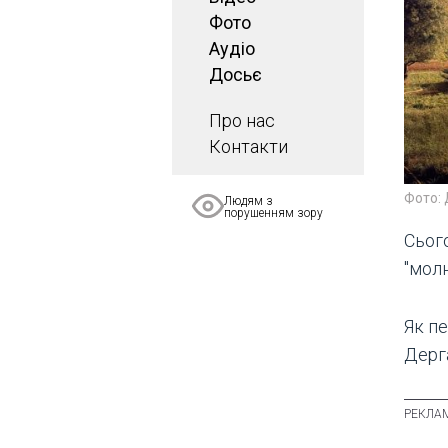
Фото
Аудіо
Досьє
Про нас
Контакти
Фото:
Людям з
порушенням зору
Сього
"молн
Як п
Дерг