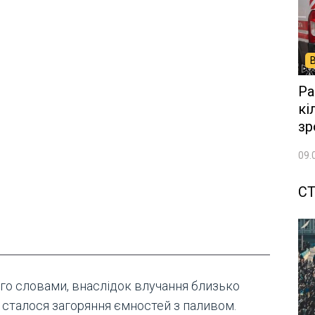
Ра
кі
зр
09.
СТ
ого словами, внаслідок влучання близько
0 сталося загоряння ємностей з паливом.