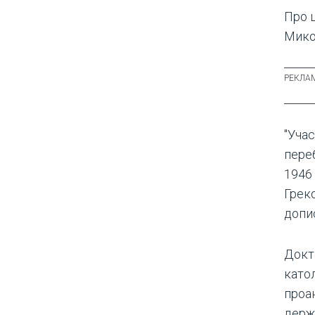
Про 
Мико
"Уча
пере
1946 
Греко
допис
Докто
като
проан
держ