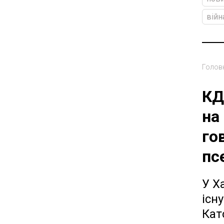
війн
Голов
КД
на
го
пс
У Х
існ
Кат