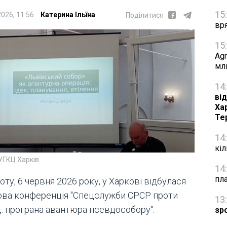
15
2026, 11:56
Катерина Ільїна
Поділитися
вр
15
Agr
мл
14
від
Ха
Те
14
кі
УГКЦ Харків
14
пл
оту, 6 червня 2026 року, у Харкові відбулася
ова конференція "Спецслужби СРСР проти
13
: програна авантюра псевдособору".
зр