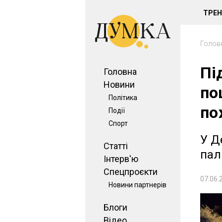
ТРЕ
Голов
Пі
Головна
Новини
по
Політика
по
Події
Спорт
У Д
Статті
пал
Інтерв'ю
Спецпроєкти
07.06.
Новини партнерів
Блоги
Відео