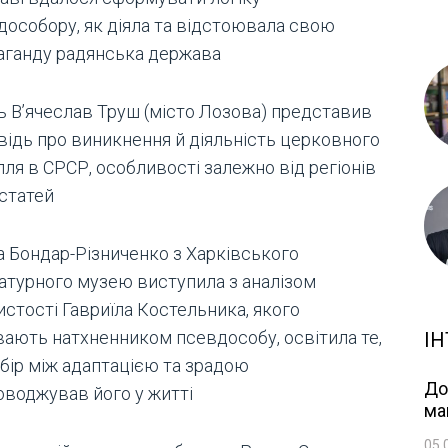
дособору, як діяла та відстоювала свою
аганду радянська держава
ь В’ячеслав Труш (місто Лозова) представив
відь про виникнення й діяльність церковного
лля в СРСР, особливості залежно від регіонів
остатей
а Бондар-Різниченко з Харківського
ратурного музею виступила з аналізом
истості Гавриїла Костельника, якого
вають натхненником псевдособу, освітила те,
ІН
ибір між адаптацією та зрадою
До
оводжував його у житті
ма
05.