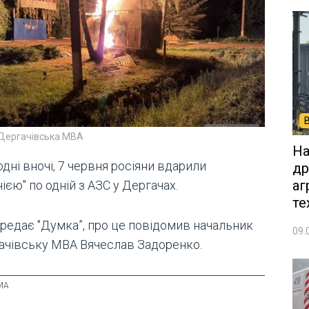
 Дергачівська МВА
На
дні вночі, 7 червня росіяни вдарили
др
аг
ією" по одній з АЗС у Дергачах.
те
ередає "Думка”, про це повідомив начальник
09.
ачівську МВА Вячеслав Задоренко.