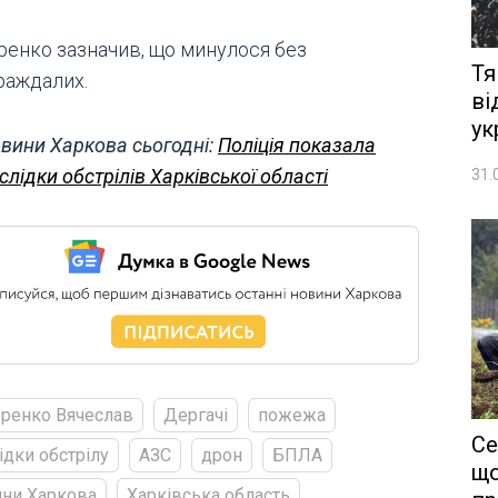
ренко зазначив, що минулося без
Тя
раждалих.
ві
ук
вини Харкова сьогодні:
Поліція показала
слідки обстрілів Харківської області
31.
ренко Вячеслав
Дергачі
пожежа
Се
ідки обстрілу
АЗС
дрон
БПЛА
що
ни Харкова
Харківська область