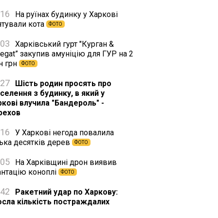
:16
На руїнах будинку у Харкові
ятували кота
ФОТО
:03
Харківський гурт "Курган &
egat” закупив амуніцію для ГУР на 2
н грн
ФОТО
:27
Шість родин просять про
селення з будинку, в який у
ркові влучила "Бандероль" -
рехов
:16
У Харкові негода повалила
лька десятків дерев
ФОТО
:05
На Харківщині дрон виявив
антацію коноплі
ФОТО
:42
Ракетний удар по Харкову:
осла кількість постраждалих