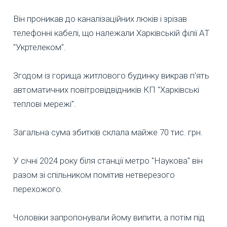
Він проникав до каналізаційних люків і зрізав
телефонні кабелі, що належали Харківській філії АТ
"Укртелеком".
Згодом із горища житлового будинку викрав п'ять
автоматичних повітровідвідників КП "Харківські
теплові мережі".
Загальна сума збитків склала майже 70 тис. грн.
У січні 2024 року біля станції метро "Наукова" він
разом зі спільником помітив нетверезого
перехожого.
Чоловіки запропонували йому випити, а потім під