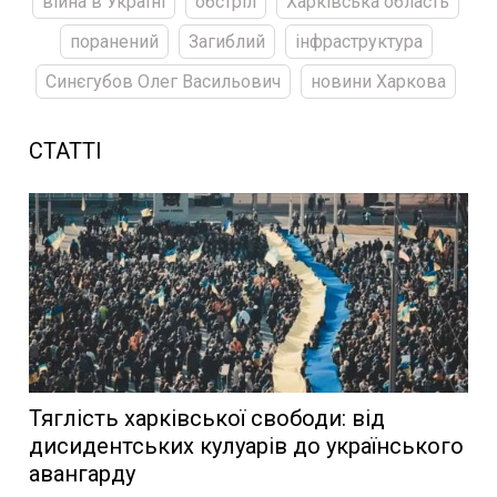
війна в Україні
обстріл
Харківська область
поранений
Загиблий
інфраструктура
Синєгубов Олег Васильович
новини Харкова
СТАТТІ
Тяглість харківської свободи: від
дисидентських кулуарів до українського
авангарду