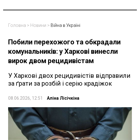
Головна
>
Новини
>
Війна в Україні
Побили перехожого та обкрадали
комунальників: у Харкові винесли
вирок двом рецидивістам
У Харкові двох рецидивістів відправили
за ґрати за розбій і серію крадіжок
08.06.2026, 12:51
Аліна Лісічкіна