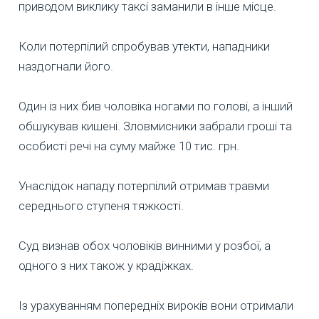
приводом виклику таксі заманили в інше місце.
Коли потерпілий спробував утекти, нападники
наздогнали його.
Один із них бив чоловіка ногами по голові, а інший
обшукував кишені. Зловмисники забрали гроші та
особисті речі на суму майже 10 тис. грн.
Унаслідок нападу потерпілий отримав травми
середнього ступеня тяжкості.
Суд визнав обох чоловіків винними у розбої, а
одного з них також у крадіжках.
Із урахуванням попередніх вироків вони отримали