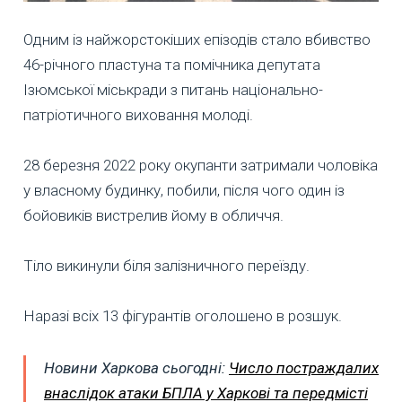
Одним із найжорстокіших епізодів стало вбивство
46-річного пластуна та помічника депутата
Ізюмської міськради з питань національно-
патріотичного виховання молоді.
28 березня 2022 року окупанти затримали чоловіка
у власному будинку, побили, після чого один із
бойовиків вистрелив йому в обличчя.
Тіло викинули біля залізничного переїзду.
Наразі всіх 13 фігурантів оголошено в розшук.
Новини Харкова сьогодні:
Число постраждалих
внаслідок атаки БПЛА у Харкові та передмісті