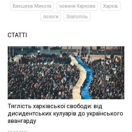
Бакшеєв Микола
новини Харкова
Харків
пологи
Златопіль
СТАТТІ
Тяглість харківської свободи: від
дисидентських кулуарів до українського
авангарду