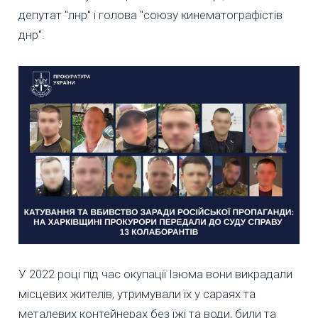
депутат "лнр" і голова "союзу кинематографістів
днр".
У 2022 році під час окупації Ізюма вони викрадали
місцевих жителів, утримували їх у сараях та
металевих контейнерах без їжі та води, били та