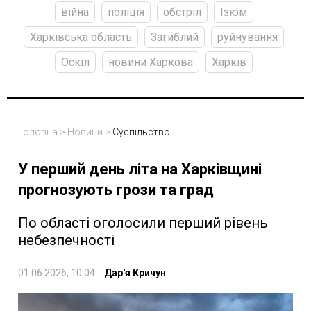
війна
поліція
обстріл
Ізюм
Харківська область
Загиблий
руйнування
Оскіл
новини Харкова
Харків
Головна
>
Новини
>
Суспільство
У перший день літа на Харківщині
прогнозують грози та град
По області оголосили перший рівень
небезпечності
01.06.2026, 10:04
Дар'я Кричун