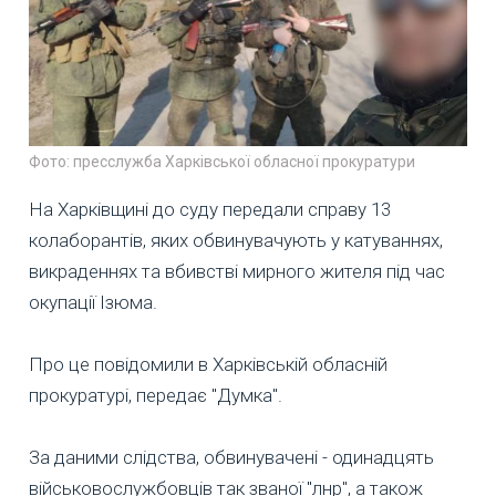
Фото: пресслужба Харківської обласної прокуратури
На Харківщині до суду передали справу 13
колаборантів, яких обвинувачують у катуваннях,
викраденнях та вбивстві мирного жителя під час
окупації Ізюма.
Про це повідомили в Харківській обласній
прокуратурі, передає "Думка".
За даними слідства, обвинувачені - одинадцять
військовослужбовців так званої "лнр", а також