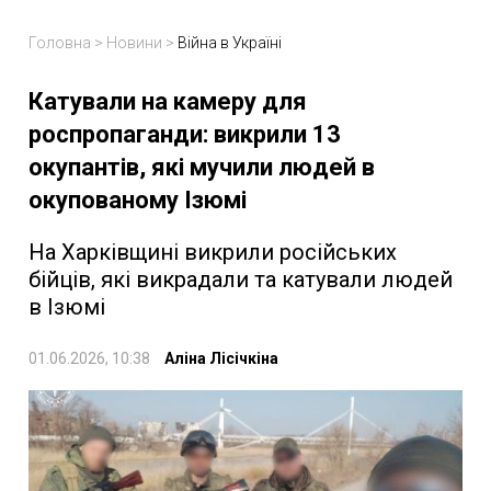
Головна
>
Новини
>
Війна в Україні
Катували на камеру для
роспропаганди: викрили 13
окупантів, які мучили людей в
окупованому Ізюмі
На Харківщині викрили російських
бійців, які викрадали та катували людей
в Ізюмі
01.06.2026, 10:38
Аліна Лісічкіна