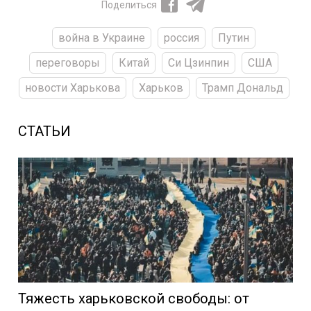
Поделиться
война в Украине
россия
Путин
переговоры
Китай
Си Цзинпин
США
новости Харькова
Харьков
Трамп Дональд
СТАТЬИ
Тяжесть харьковской свободы: от