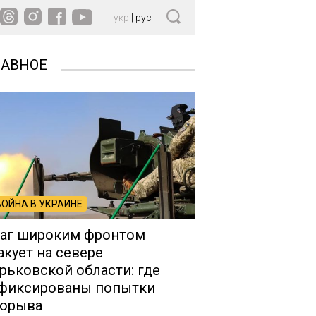
укр
|
рус
ЛАВНОЕ
ВОЙНА В УКРАИНЕ
аг широким фронтом
акует на севере
рьковской области: где
фиксированы попытки
орыва