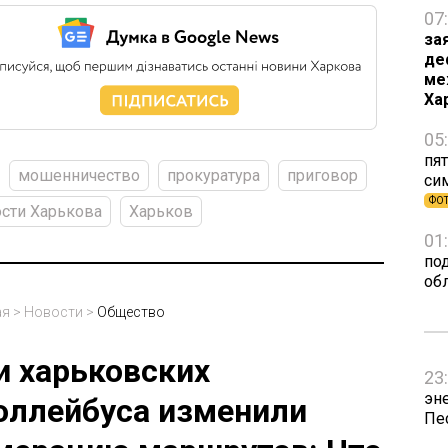
07
за
де
ме
Ха
05
пят
мошенничество
прокуратура
приговор
си
ФО
сти Харькова
Харьков
01
по
об
ая
>
Новости
>
Общество
и харьковских
23
эн
оллейбуса изменили
Пе