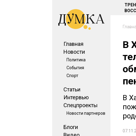
ТРЕ
ВОСС
Главн
В 
Главная
Новости
те
Политика
об
События
Спорт
пе
Статьи
В Х
Интервью
Спецпроекты
пож
Новости партнеров
род
Блоги
07.11.
Видео