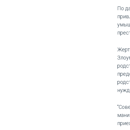
По д
прив
умыш
прес
Жерт
Злоу
родс
пред
родс
нужд
"Сов
мани
прие