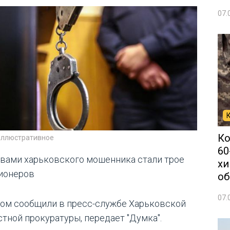
07.
Ко
иллюстративное
60
вами харьковского мошенника стали трое
хи
ионеров
об
07.
том сообщили в пресс-службе Харьковской
стной прокуратуры, передает "Думка".