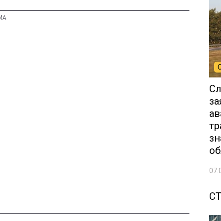
Сл
за
ав
тр
зн
об
07.
С