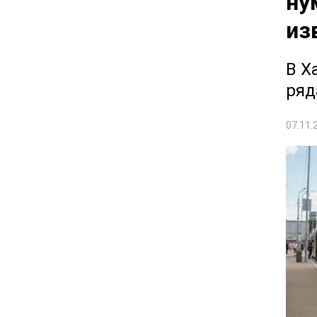
ну
из
В Х
ряд
07.11.