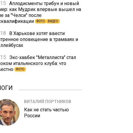
:15
Аплодисменты трибун и новый
мер: как Мудрик впервые вышел на
е за "Челси" после
сквалификации
ФОТО
ВИДЕО
:18
В Харькове хотят ввести
стренное оповещение в трамваях и
оллейбусах
:15
Экс-хавбек "Металлиста" стал
оком итальянского клуба: что
вестно
ФОТО
ЛОГИ
ВИТАЛИЙ ПОРТНИКОВ
Как не стать частью
России