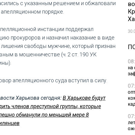
асились с указанным решением и обжаловали
во
Кр
в апелляционном порядке.
Ха
апелляционной инстанции поддержал
30.
цию прокуроров и назначил наказание в виде
т лишения свободы мужчине, который признан
П
вным в мошенничестве (ч. 2 ст. 190 УК
08
ины).
на
за
овор апелляционного суда вступил в силу.
07
оп
вости Харькова сегодня:
В Харькове будут
ко
ка
дить членов преступной группы, которые
пешно обманули по меньшей мере 8
07
ле
илянцев
ож