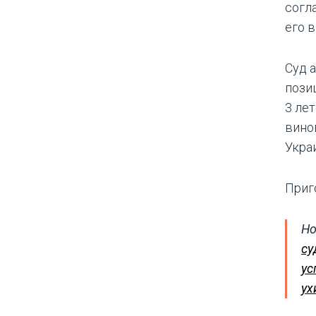
согл
его 
Суд 
пози
3 ле
вино
Укра
Приг
Но
су
ус
ух