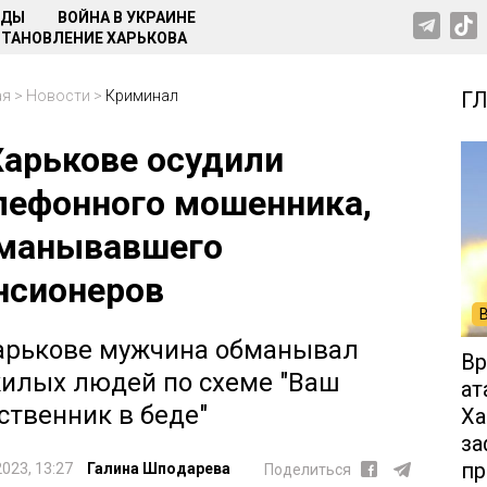
НДЫ
ВОЙНА В УКРАИНЕ
ТАНОВЛЕНИЕ ХАРЬКОВА
ая
>
Новости
>
Криминал
Г
Харькове осудили
лефонного мошенника,
манывавшего
нсионеров
арькове мужчина обманывал
Вр
илых людей по схеме "Ваш
ат
ственник в беде"
Ха
за
пр
2023, 13:27
Галина Шподарева
Поделиться