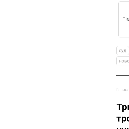
суд
ново
Главн
Тр
тр