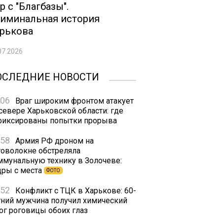
р с "Благбазы".
иминальная история
рькова
07.2026
ОСЛЕДНИЕ НОВОСТИ
:06
Враг широким фронтом атакует
 севере Харьковской области: где
фиксированы попытки прорыва
:58
Армия РФ дроном на
товолокне обстреляла
ммунальную технику в Золочеве:
дры с места
ФОТО
:52
Конфликт с ТЦК в Харькове: 60-
тний мужчина получил химический
ог роговицы обоих глаз