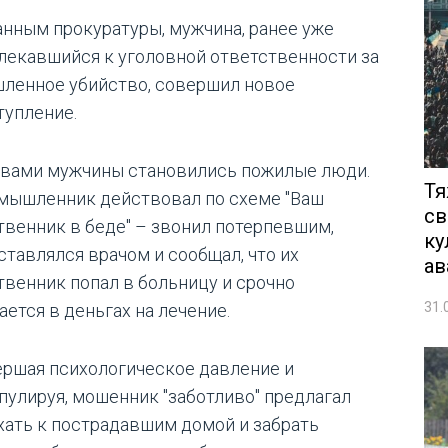
анным прокуратуры, мужчина, ранее уже
лекавшийся к уголовной ответственности за
ленное убийство, совершил новое
тупление.
вами мужчины становились пожилые люди.
Тя
мышленник действовал по схеме "Ваш
св
твенник в беде" – звонил потерпевшим,
ку
ставлялся врачом и сообщал, что их
ав
твенник попал в больницу и срочно
31.
ается в деньгах на лечение.
ершая психологическое давление и
пулируя, мошенник "заботливо" предлагал
хать к пострадавшим домой и забрать