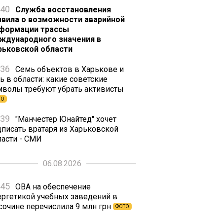
:40
Служба восстановления
явила о возможности аварийной
формации трассы
ждународного значения в
рьковской области
:36
Семь объектов в Харькове и
ь в области: какие советские
мволы требуют убрать активисты
ТО
:39
"Манчестер Юнайтед" хочет
дписать вратаря из Харьковской
ласти - СМИ
06.08.2026
:45
ОВА на обеспечение
ергетикой учебных заведений в
сочине перечислила 9 млн грн
ФОТО