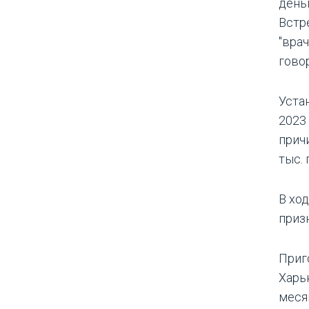
деньг
Встр
"врач
гово
Уста
2023
прич
тыс. 
В хо
приз
Приг
Харь
меся