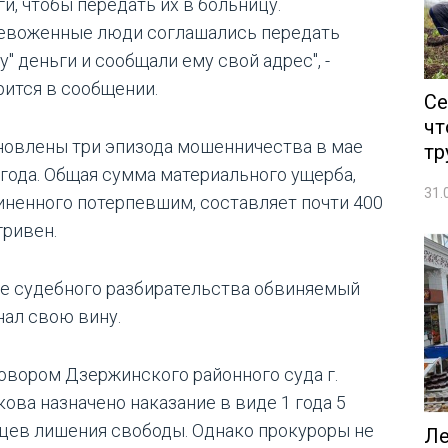
и, чтобы передать их в больницу.
евоженные люди соглашались передать
у" деньги и сообщали ему свой адрес", -
рится в сообщении.
Се
чт
новлены три эпизода мошенничества в мае
тр
 года. Общая сумма материального ущерба,
31.
иненного потерпевшим, составляет почти 400
гривен.
де судебного разбирательства обвиняемый
нал свою вину.
овором Дзержинского районного суда г.
кова назначено наказание в виде 1 года 5
цев лишения свободы. Однако прокуроры не
Ле