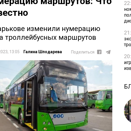
мерацию маршрутов: Что
22
но
вестно
пол
ди
арькове изменили нумерацию
21
а троллейбусных маршрутов
эк
тр
2023, 13:05
Галина Шподарева
Поделиться
20
игр
из
Б