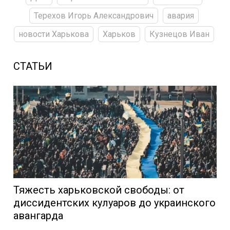
Терехов Игорь Александрович
авария
новости Харькова
Харьков
Кузнецов Иван
СТАТЬИ
Тяжесть харьковской свободы: от
диссидентских кулуаров до украинского
авангарда