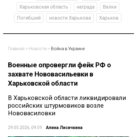
Харьковская область
награда
Валки
Погибший
новости Харькова
Харьков
Главная
>
Новости
>
Война в Украине
Военные опровергли фейк РФ о
захвате Нововасильевки в
Харьковской области
В Харьковской области ликвидировали
российских штурмовиков возле
Нововасиловки
29.05.2026, 09:59
Алина Лисичкина