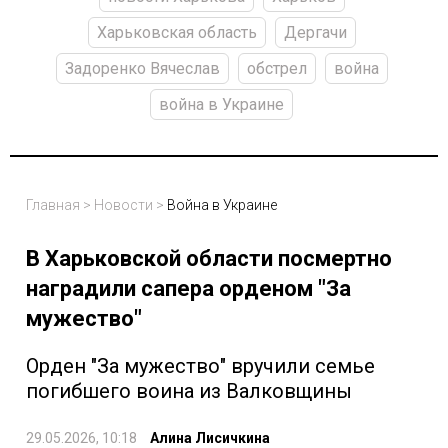
Харьковская область
Дергачи
Задоренко Вячеслав
обстрел
война
война в Украине
Главная
>
Новости
>
Война в Украине
В Харьковской области посмертно
наградили сапера орденом "За
мужество"
Орден "За мужество" вручили семье
погибшего воина из Валковщины
29.05.2026, 10:18
Алина Лисичкина