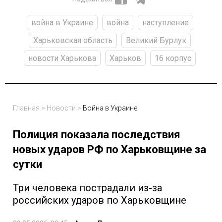
война в Украине
война
наступление
Харьковская область
Великий Бурлук
новости Харькова
Харьков
16 корпус
Главная
>
Новости
>
Война в Украине
Полиция показала последствия
новых ударов РФ по Харьковщине за
сутки
Три человека пострадали из-за
российских ударов по Харьковщине