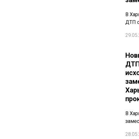
В Хар
ДТП с
29.05.
Нов
ДТП
исх
зам
Харь
про
В Хар
замес
28.05.