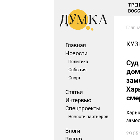
ТРЕ
ВОСС
Главн
КУЗ
Главная
Новости
Политика
Суд
События
дом
Спорт
зам
Хар
Статьи
сме
Интервью
Спецпроекты
Харьк
Новости партнеров
замес
Блоги
29.05.
Видео