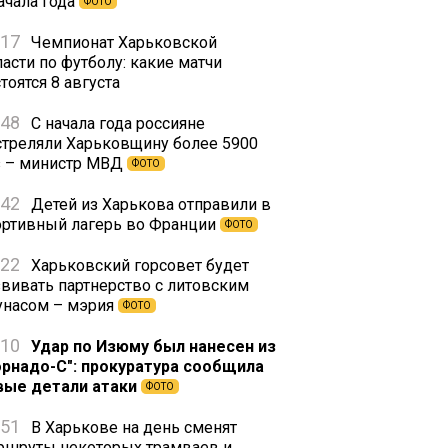
ачала года
ФОТО
:17
Чемпионат Харьковской
асти по футболу: какие матчи
тоятся 8 августа
:48
С начала года россияне
стреляли Харьковщину более 5900
з – министр МВД
ФОТО
:42
Детей из Харькова отправили в
ортивный лагерь во Франции
ФОТО
:22
Харьковский горсовет будет
звивать партнерство с литовским
унасом – мэрия
ФОТО
:10
Удар по Изюму был нанесен из
орнадо-С": прокуратура сообщила
вые детали атаки
ФОТО
:51
В Харькове на день сменят
ршруты некоторых трамваев и