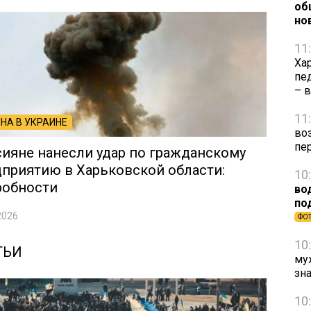
об
но
11
Ха
пе
– 
11
НА В УКРАИНЕ
во
пе
ияне нанесли удар по гражданскому
приятию в Харьковской области:
10
робности
во
по
2026
ФО
10
ТЬИ
му
зн
10