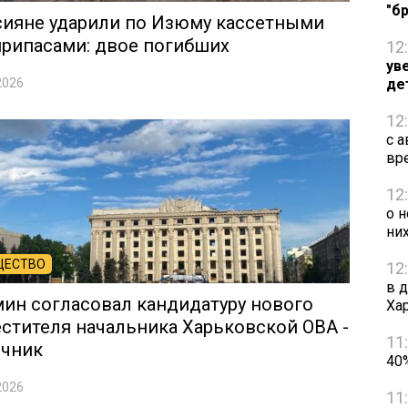
"б
сияне ударили по Изюму кассетными
рипасами: двое погибших
12
ув
2026
де
12
с 
вр
12
о 
ни
ЩЕСТВО
12
в 
ин согласовал кандидатуру нового
Ха
стителя начальника Харьковской ОВА -
11
очник
40
2026
11