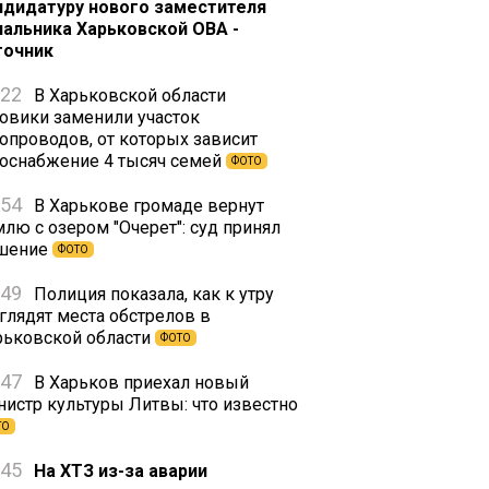
ндидатуру нового заместителя
чальника Харьковской ОВА -
точник
:22
В Харьковской области
зовики заменили участок
зопроводов, от которых зависит
зоснабжение 4 тысяч семей
ФОТО
:54
В Харькове громаде вернут
млю с озером "Очерет": суд принял
шение
ФОТО
:49
Полиция показала, как к утру
глядят места обстрелов в
рьковской области
ФОТО
:47
В Харьков приехал новый
нистр культуры Литвы: что известно
ТО
:45
На ХТЗ из-за аварии