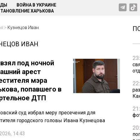
НДЫ
ВОЙНА В УКРАИНЕ
ТАНОВЛЕНИЕ ХАРЬКОВА
ая
>
Кузнецов Иван
П
НЕЦОВ ИВАН
23
 взял под ночной
св
ашний арест
от
естителя мэра
22
ькова, попавшего в
ра
Ка
ртельное ДТП
21
овский суд избрал меру пресечения для
фо
тителя городского головы Ивана Кузнецова
20
2026, 14:43
по