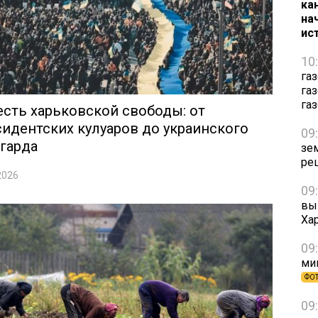
ка
на
ис
10
га
га
га
сть харьковской свободы: от
идентских кулуаров до украинского
09
гарда
зе
ре
2026
09
вы
Ха
09
ми
ФО
09