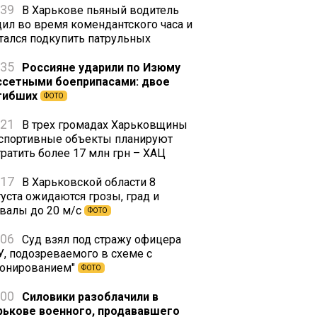
:39
В Харькове пьяный водитель
дил во время комендантского часа и
тался подкупить патрульных
:35
Россияне ударили по Изюму
ссетными боеприпасами: двое
гибших
ФОТО
:21
В трех громадах Харьковщины
 спортивные объекты планируют
тратить более 17 млн грн – ХАЦ
:17
В Харьковской области 8
густа ожидаются грозы, град и
валы до 20 м/с
ФОТО
:06
Суд взял под стражу офицера
У, подозреваемого в схеме с
ронированием"
ФОТО
:00
Силовики разоблачили в
рькове военного, продававшего