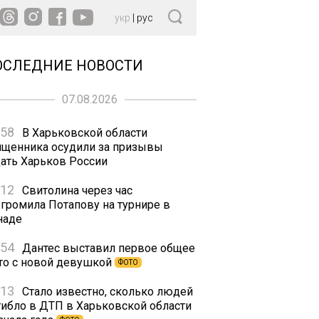
укр
|
рус
ОСЛЕДНИЕ НОВОСТИ
07.08.2026
:58
В Харьковской области
ященника осудили за призывы
дать Харьков России
:12
Свитолина через час
згромила Потапову на турнире в
наде
:54
Дантес выставил первое общее
то с новой девушкой
ФОТО
:13
Стало известно, сколько людей
гибло в ДТП в Харьковской области