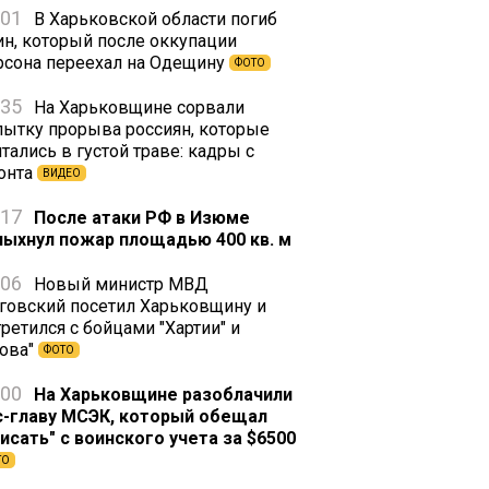
:01
В Харьковской области погиб
ин, который после оккупации
рсона переехал на Одещину
ФОТО
:35
На Харьковщине сорвали
пытку прорыва россиян, которые
тались в густой траве: кадры с
онта
ВИДЕО
:17
После атаки РФ в Изюме
пыхнул пожар площадью 400 кв. м
:06
Новый министр МВД
говский посетил Харьковщину и
ретился с бойцами "Хартии" и
зова"
ФОТО
:00
На Харьковщине разоблачили
с-главу МСЭК, который обещал
писать" с воинского учета за $6500
ТО