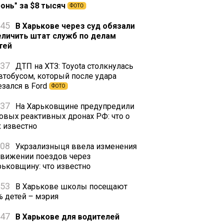
ронь" за $8 тысяч
ФОТО
:45
В Харькове через суд обязали
еличить штат служб по делам
тей
:37
ДТП на ХТЗ: Toyota столкнулась
автобусом, который после удара
езался в Ford
ФОТО
:37
На Харьковщине предупредили
новых реактивных дронах РФ: что о
х известно
:08
Укрзализныця ввела изменения
движении поездов через
рьковщину: что известно
:53
В Харькове школы посещают
% детей – мэрия
:47
В Харькове для водителей