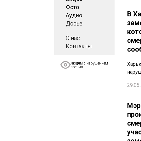
Фото
В Х
Аудио
зам
Досье
кот
О нас
сме
Контакты
соо
Людям с нарушением
Харьк
зрения
нару
29.05.
Мэр
про
сме
уча
зам