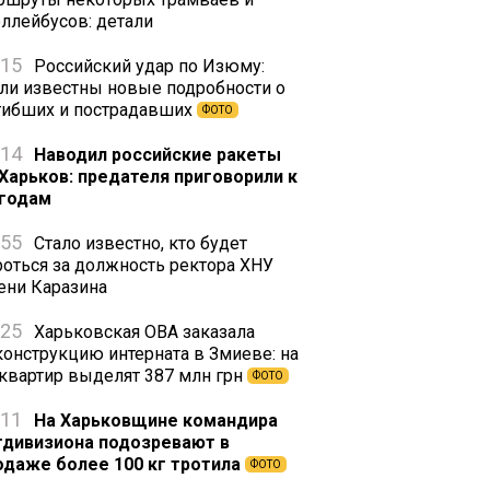
оллейбусов: детали
:15
Российский удар по Изюму:
али известны новые подробности о
гибших и пострадавших
ФОТО
:14
Наводил российские ракеты
 Харьков: предателя приговорили к
 годам
:55
Стало известно, кто будет
роться за должность ректора ХНУ
ени Каразина
:25
Харьковская ОВА заказала
конструкцию интерната в Змиеве: на
 квартир выделят 387 млн грн
ФОТО
:11
На Харьковщине командира
тдивизиона подозревают в
одаже более 100 кг тротила
ФОТО