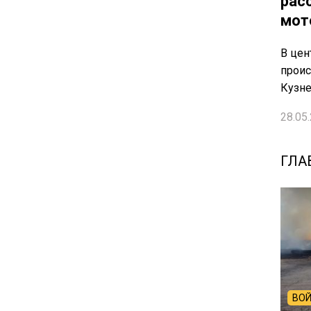
рас
мот
В цен
проис
Кузн
28.05.
ГЛА
ВОЙ