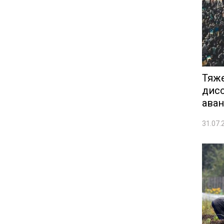
Тяже
дисс
аван
31.07.