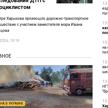
следования ДТП с
13
оциклистом
ез
пы
тре Харькова произошло дорожно-транспортное
13
шествие с участием заместителя мэра Ивана
ка
ецова
по
2026, 19:19
13
на
по
ВНОЕ
13
ав
шк
13
НГ
"б
13
НА В УКРАИНЕ
Ха