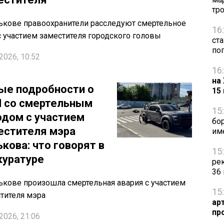
тр
ькове правоохранители расследуют смертельное
16
 участием заместителя городского головы
ст
по
2026, 10:52
16
на
ые подробности о
15
 со смертельным
15
одом с участием
бо
естителя мэра
им
кова: что говорят в
15
куратуре
ре
36
ькове произошла смертельная авария с участием
15
тителя мэра
ар
пр
2026, 21:06