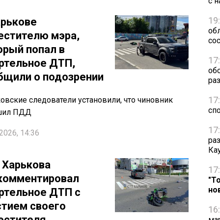
с н
19
арькове
обл
естителю мэра,
сос
орый попал в
17
ртельное ДТП,
об
бщили о подозрении
ра
17
овские следователи установили, что чиновник
сп
шил ПДД
17
2026, 14:36
ра
Ка
 Харькова
17
комментировал
"Т
но
ртельное ДТП с
стием своего
16
естителя
ма