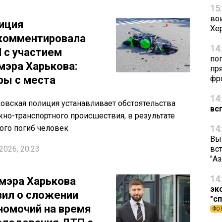
15
во
иция
Хе
комментировала
14
 с участием
по
мэра Харькова:
пря
ры с места
фр
14
овская полиция устанавливает обстоятельства
вс
но-транспортного происшествия, в результате
ого погиб человек
14
Вы
2026, 20:23
вст
"А
14
мэра Харькова
эк
вил о сложении
"с
номочий на время
ФО