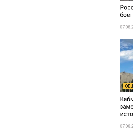
Рос
боеп
07.08.
ОБ
Кабм
заме
ист
07.08.