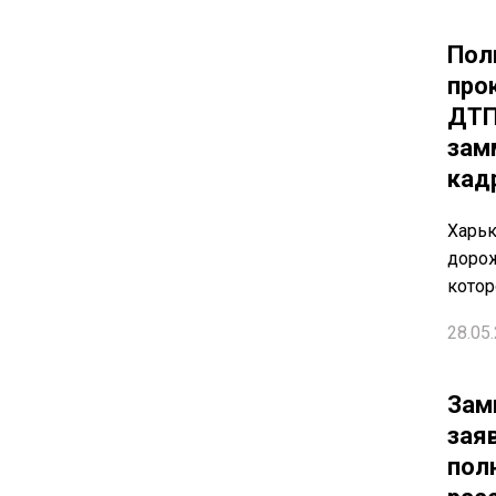
Пол
про
ДТП
зам
кад
Харьк
дорож
котор
28.05.
Зам
зая
пол