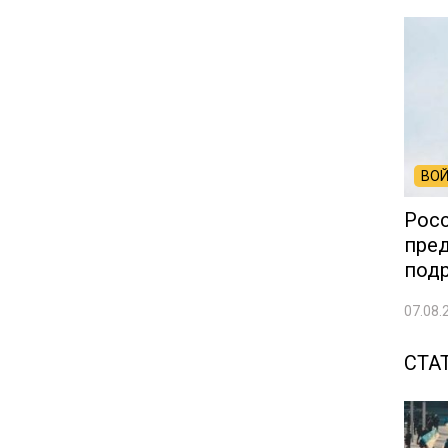
ВОЙ
Росс
пред
под
07.08.
СТА