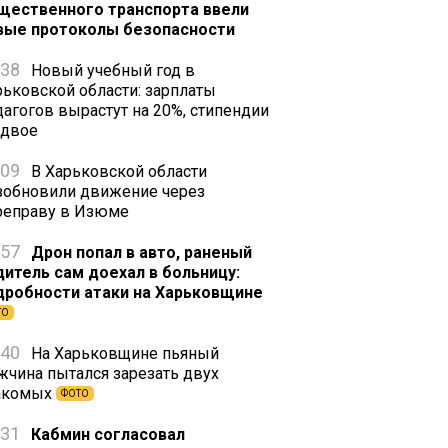
щественного транспорта ввели
вые протоколы безопасности
:38
Новый учебный год в
рьковской области: зарплаты
дагогов вырастут на 20%, стипендии
вдвое
:09
В Харьковской области
зобновили движение через
реправу в Изюме
:57
Дрон попал в авто, раненый
дитель сам доехал в больницу:
дробности атаки на Харьковщине
ТО
:40
На Харьковщине пьяный
жчина пытался зарезать двух
акомых
ФОТО
:31
Кабмин согласовал