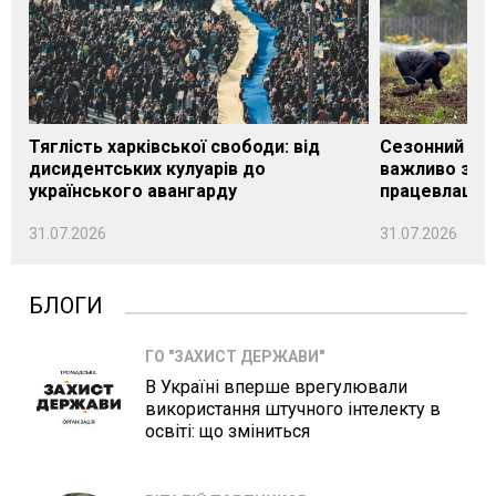
Тяглість харківської свободи: від
Сезонний під
дисидентських кулуарів до
важливо знат
українського авангарду
працевлашту
31.07.2026
31.07.2026
БЛОГИ
ГО "ЗАХИСТ ДЕРЖАВИ"
В Україні вперше врегулювали
використання штучного інтелекту в
освіті: що зміниться