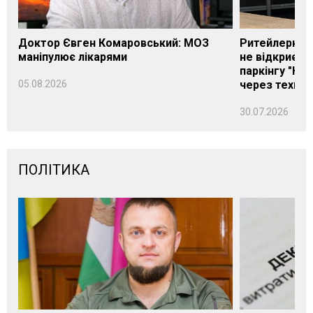
Доктор Євген Комаровський: МОЗ
Ритейлерка А
маніпулює лікарями
не відкриєть
паркінгу "Нік
05.08.2026
через техніч
30.07.2026
ПОЛІТИКА