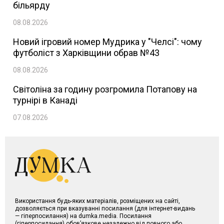
більярду
08.08.2026
Новий ігровий номер Мудрика у "Челсі": чому
футболіст з Харківщини обрав №43
08.08.2026
Світоліна за годину розгромила Потапову на
турнірі в Канаді
07.08.2026
Використання будь-яких матеріалів, розміщених на сайті,
дозволяється при вказуванні посилання (для інтернет-видань
— гіперпосилання) на dumka.media. Посилання
(гіперпосилання) обов’язкове незалежно від повного або