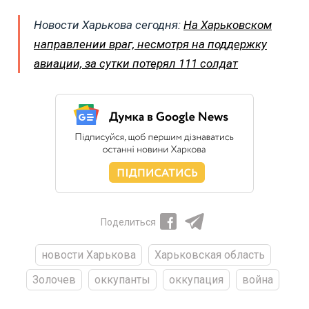
Новости Харькова сегодня:
На Харьковском
направлении враг, несмотря на поддержку
авиации, за сутки потерял 111 солдат
Поделиться
новости Харькова
Харьковская область
Золочев
оккупанты
оккупация
война