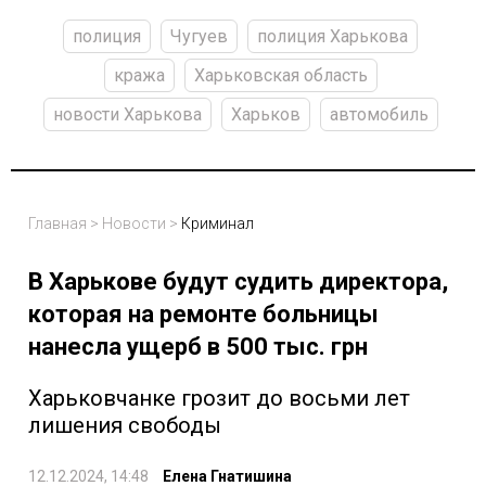
полиция
Чугуев
полиция Харькова
кража
Харьковская область
новости Харькова
Харьков
автомобиль
Главная
>
Новости
>
Криминал
В Харькове будут судить директора,
которая на ремонте больницы
нанесла ущерб в 500 тыс. грн
Харьковчанке грозит до восьми лет
лишения свободы
12.12.2024, 14:48
Елена Гнатишина