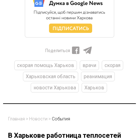
Поделиться
скорая помощь Харьков
врачи
скорая
Харьковская область
реанимация
новости Харькова
Харьков
Главная
>
Новости
>
События
В Харькове работница теплосетей