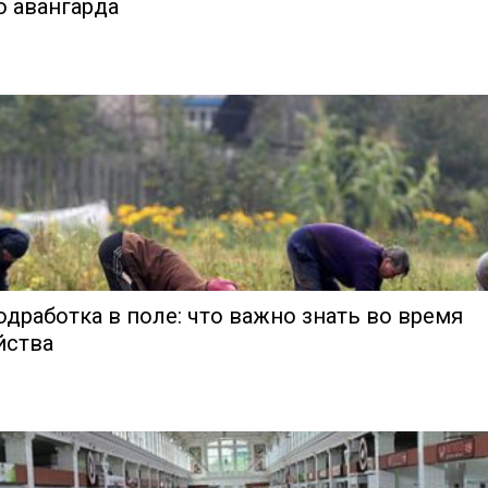
о авангарда
одработка в поле: что важно знать во время
йства