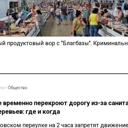
й продуктовый вор с "Благбазы". Криминальн
ти
>
Общество
е временно перекроют дорогу из-за санит
ревьев: где и когда
овском переулке на 2 часа запретят движение