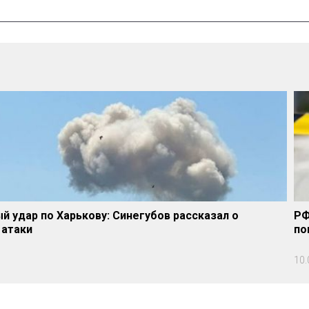
 удар по Харькову: Синегубов рассказал о
РФ
 атаки
по
10.