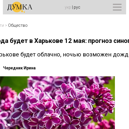
укр
|
рус
ти
>
Общество
да будет в Харькове 12 мая: прогноз син
арькове будет облачно, ночью возможен дожд
Чередник Ирина