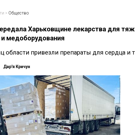
ти
>
Общество
ередала Харьковщине лекарства для тя
 и медоборудования
ц области привезли препараты для сердца и 
Дар'я Кричун