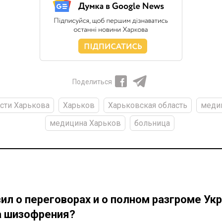
Поделиться
сти Харькова
Харьков
Харьковская область
меди
медицина Харьков
больница
ил о переговорах и о полном разгроме Ук
а шизофрения?