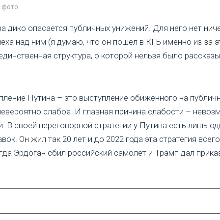
 фото
ва дико опасается публичных унижений. Для него нет нич
еха над ним (я думаю, что он пошел в КГБ именно из-за э
единственная структура, о которой нельзя было рассказ
упление Путина – это выступление обиженного на публич
евероятно слабое. И главная причина слабости – нево
и. В своей переговорной стратегии у Путина есть лишь о
вок. Он жил так 20 лет и до 2022 года эта стратегия все
гда Эрдоган сбил российский самолет и Трамп дал прика