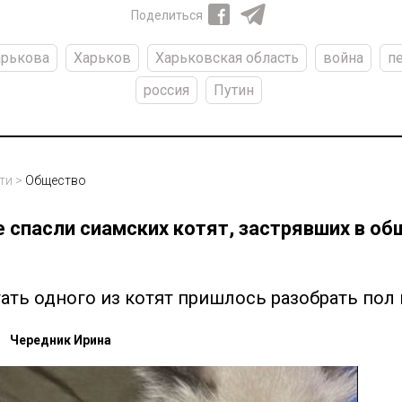
Поделиться
арькова
Харьков
Харьковская область
война
п
россия
Путин
ти
>
Общество
е спасли сиамских котят, застрявших в об
ать одного из котят пришлось разобрать пол
Чередник Ирина