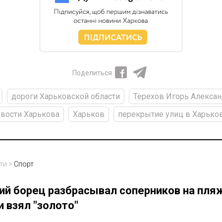
Поделиться
дороги Харьковской области
Терехов Игорь Алекса
вости Харькова
Харьков
перекрытие улиц в Харько
ти
>
Спорт
ий борец разбрасывал соперников на пля
 взял "золото"