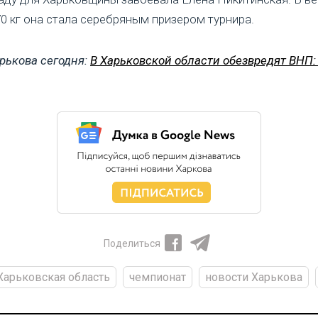
70 кг она стала серебряным призером турнира.
рькова сегодня:
В Харьковской области обезвредят ВНП: 
Поделиться
Харьковская область
чемпионат
новости Харькова