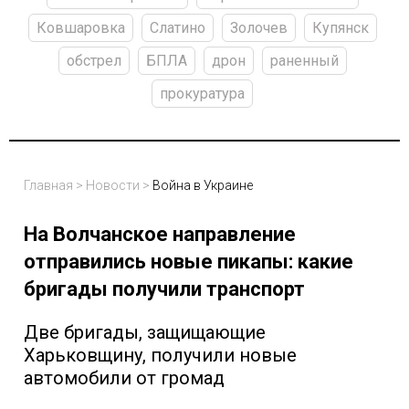
Ковшаровка
Слатино
Золочев
Купянск
обстрел
БПЛА
дрон
раненный
прокуратура
Главная
>
Новости
>
Война в Украине
На Волчанское направление
отправились новые пикапы: какие
бригады получили транспорт
Две бригады, защищающие
Харьковщину, получили новые
автомобили от громад