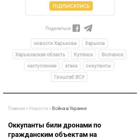
Поделиться
новости Харькова
Харьков
Харьковская область
Купянск
Волчанск
наступление
атака
оккупанты
Генштаб ВСУ
Главная
>
Новости
>
Война в Украине
Оккупанты били дронами по
гражданским объектам на