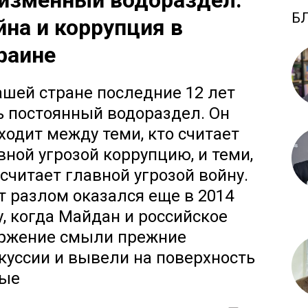
изменный водораздел:
Б
йна и коррупция в
раине
ашей стране последние 12 лет
ь постоянный водораздел. Он
ходит между теми, кто считает
вной угрозой коррупцию, и теми,
 считает главной угрозой войну.
т разлом оказался еще в 2014
у, когда Майдан и российское
ржение смыли прежние
куссии и вывели на поверхность
ые