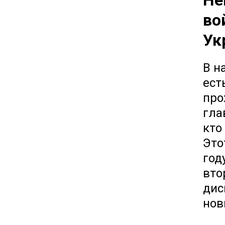
Не
во
Ук
В н
ест
про
гла
кто
Это
год
вто
дис
нов