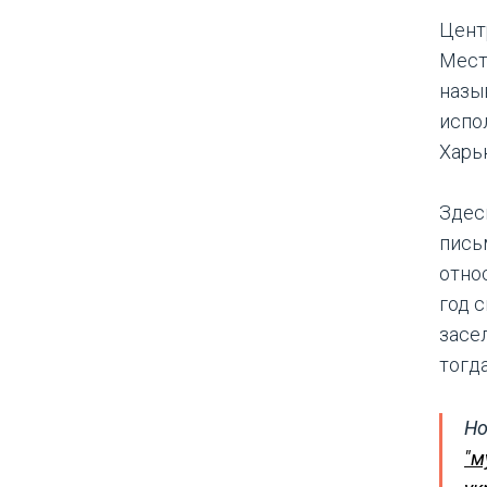
Цент
Мест
назы
испо
Харь
Здес
пись
относ
год с
засе
тогд
Но
"м