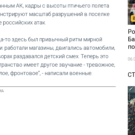
анным АК, кадры с высоты птичьего полета
нстрируют масштаб разрушений в поселке
е российских атак.
Ро
Ба
да-то здесь был привычный ритм мирной
по
и: работали магазины, двигались автомобили,
ворах раздавался детский смех. Теперь это
06.
транство имеет другое звучание - тревожное,
ое, фронтовое", - написали военные.
С