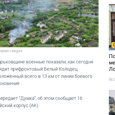
скрин с видео
По
арьковщине военные показали, как сегодня
ме
Л
ядит прифронтовый Белый Колодец,
оложенный всего в 13 км от линии боевого
06.
кновения.
передает "Думка", об этом сообщает 16
йский корпус (АК).