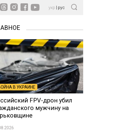
укр
|
рус
ЛАВНОЕ
ВОЙНА В УКРАИНЕ
ссийский FPV-дрон убил
ажданского мужчину на
рьковщине
08.2026