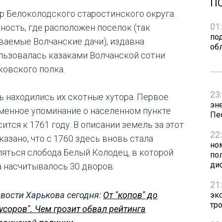
П
р Белоколодского старостинского округа.
01
ность, где расположен поселок (так
по
ваемые Волчанские дачи), издавна
об
льзовалась казаками Волчанской сотни
ковского полка.
23
ь находились их скотные хутора. Первое
эн
менное упоминание о населенном пункте
Пе
ится к 1761 году. В описании земель за этот
22
казано, что с 1760 здесь вновь стала
но
ляться слобода Белый Колодец, в которой
пол
ди
а насчитывалось 30 дворов.
21
вости Харькова сегодня:
От "копов" до
эк
тр
усоров". Чем грозит обвал рейтинга