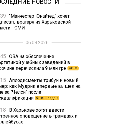
ОСЛЕДНИЕ НОВОСТИ
:39
"Манчестер Юнайтед" хочет
дписать вратаря из Харьковской
ласти - СМИ
06.08.2026
:45
ОВА на обеспечение
ергетикой учебных заведений в
сочине перечислила 9 млн грн
ФОТО
:15
Аплодисменты трибун и новый
мер: как Мудрик впервые вышел на
е за "Челси" после
сквалификации
ФОТО
ВИДЕО
:18
В Харькове хотят ввести
стренное оповещение в трамваях и
оллейбусах