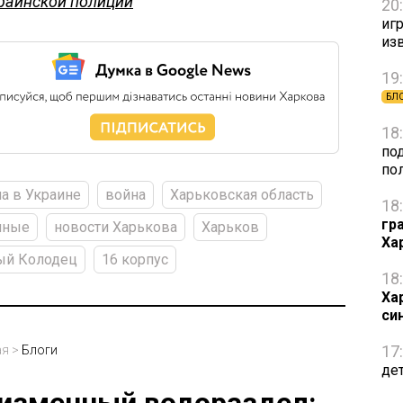
раинской полиции
20
игр
из
19
БЛ
18
по
по
а в Украине
война
Харьковская область
18
гр
нные
новости Харькова
Харьков
Ха
ый Колодец
16 корпус
18
Ха
си
17
ая
>
Блоги
де