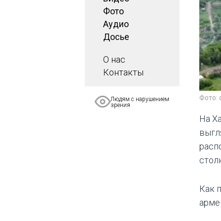
Фото
Аудио
Досье
О нас
Контакты
Фото: 
Людям с нарушением
зрения
На Х
выгл
расп
стол
Как 
арме