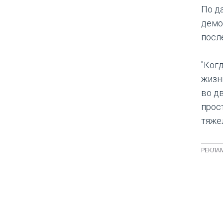
По д
демо
посл
"Ког
жизн
во д
прос
тяжел