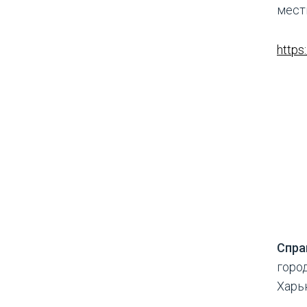
мест
https
Спра
горо
Харь