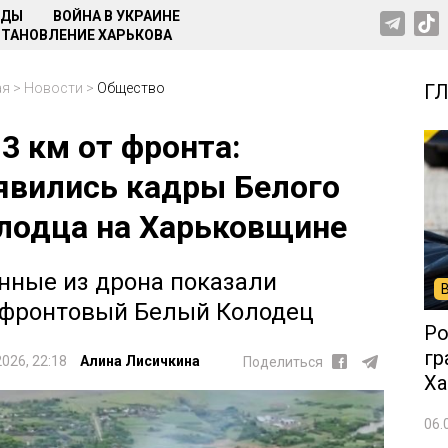
НДЫ
ВОЙНА В УКРАИНЕ
ТАНОВЛЕНИЕ ХАРЬКОВА
ая
>
Новости
>
Общество
Г
13 км от фронта:
явились кадры Белого
лодца на Харьковщине
нные из дрона показали
фронтовый Белый Колодец
Ро
гр
2026, 22:18
Алина Лисичкина
Поделиться
Ха
06.