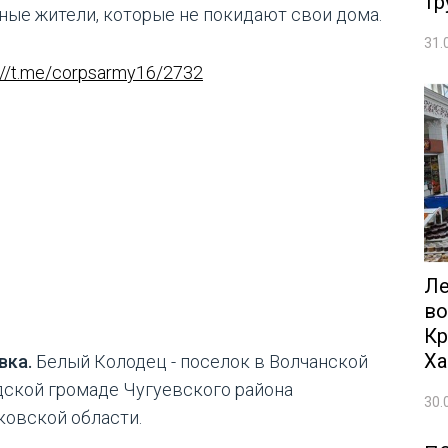
тр
ные жители, которые не покидают свои дома.
31.
://t.me/corpsarmy16/2732
Ле
во
Кр
Ха
вка.
Белый Колодец - поселок в Волчанской
дской громаде Чугуевского района
30.
ковской области.