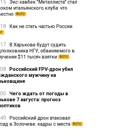
:15
Экс-хавбек "Металлиста" стал
оком итальянского клуба: что
вестно
ФОТО
:18
Как не стать частью России
ОГ
:17
В Харькове будут судить
дполковника НГУ, обвиняемого в
лучении $11 тысяч взятки
ФОТО
:08
Российский FPV-дрон убил
ажданского мужчину на
рьковщине
:00
Чего ждать от погоды в
рькове 7 августа: прогноз
ноптиков
:49
Российский дрон атаковал
тсад в Золочеве: кадры с места
ФОТО