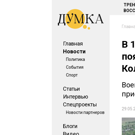
ТРЕ
ВОСС
Главн
В 
Главная
Новости
по
Политика
Ко
События
Спорт
Вое
Статьи
при
Интервью
Спецпроекты
29.05.
Новости партнеров
Блоги
Видео