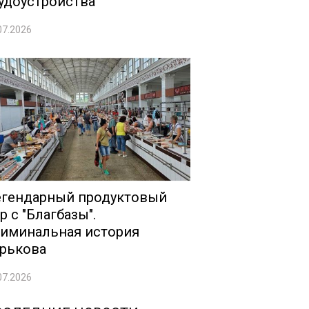
удоустройства
07.2026
гендарный продуктовый
р с "Благбазы".
иминальная история
рькова
07.2026