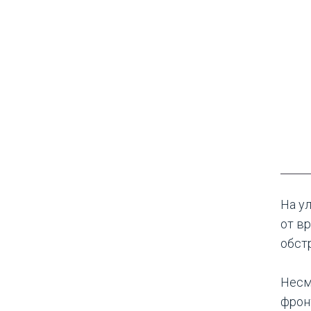
На у
от в
обст
Несм
фрон