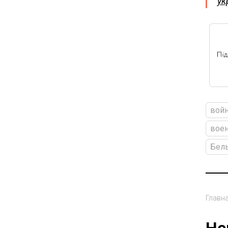
ук
войн
вое
Бел
Главн