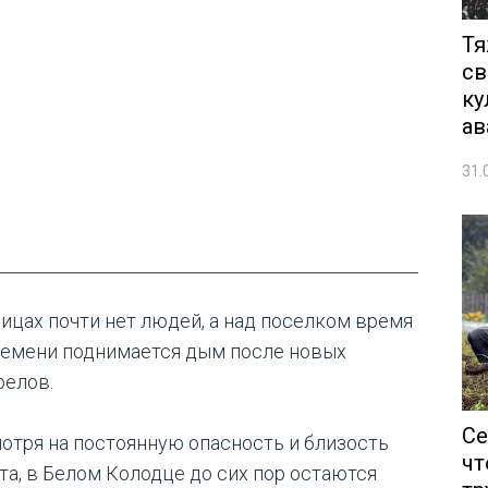
Тя
св
ку
ав
31.
лицах почти нет людей, а над поселком время
ремени поднимается дым после новых
релов.
Се
отря на постоянную опасность и близость
чт
та, в Белом Колодце до сих пор остаются