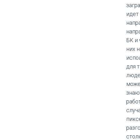
загр
идет
напр
напр
БК и
них 
испо
для 
люде
може
знают
работ
случ
пиксе
разг
стол