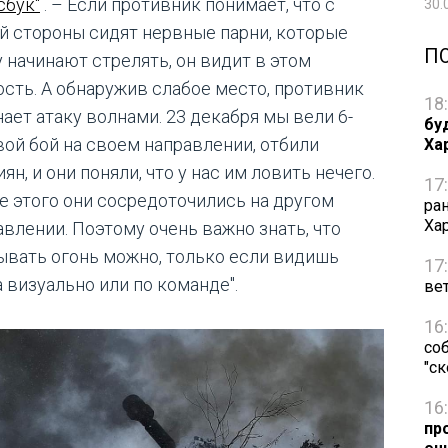
сбук"
. – Если противник понимает, что с
30.
й стороны сидят нервные парни, которые
П
у начинают стрелять, он видит в этом
ость. А обнаружив слабое место, противник
18
нает атаку волнами. 23 декабря мы вели 6-
бу
вой бой на своем направлении, отбили
Ха
ян, и они поняли, что у нас им ловить нечего.
17
е этого они сосредоточились на другом
ра
Ха
авлении. Поэтому очень важно знать, что
ывать огонь можно, только если видишь
17
а визуально или по команде".
ве
16
со
"с
16
пр