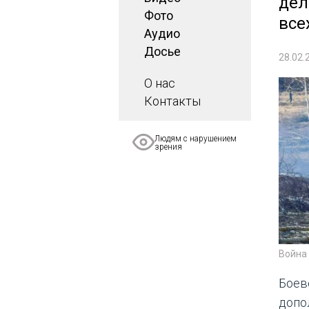
дел
Фото
все
Аудио
Досье
28.02.
О нас
Контакты
Людям с нарушением
зрения
Война 
Боев
допо