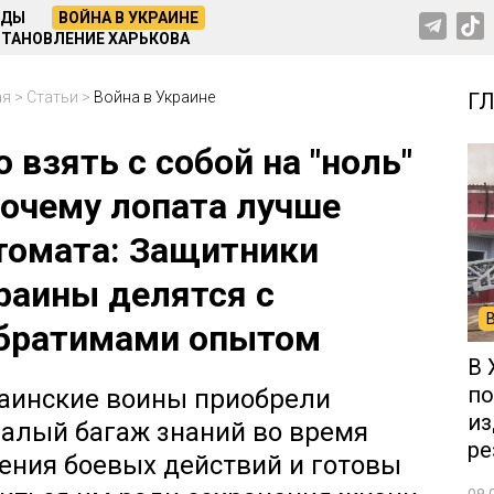
НДЫ
ВОЙНА В УКРАИНЕ
ТАНОВЛЕНИЕ ХАРЬКОВА
ая
>
Статьи
>
Война в Украине
Г
о взять с собой на "ноль"
почему лопата лучше
томата: Защитники
раины делятся с
братимами опытом
В 
по
аинские воины приобрели
из
алый багаж знаний во время
ре
ения боевых действий и готовы