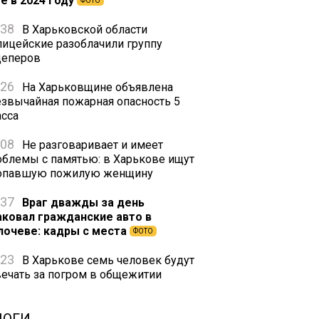
е в 2024 году
ФОТО
:38
В Харьковской области
лицейские разоблачили группу
цеперов
:26
На Харьковщине объявлена
езвычайная пожарная опасность 5
асса
:08
Не разговаривает и имеет
облемы с памятью: в Харькове ищут
опавшую пожилую женщину
:37
Враг дважды за день
аковал гражданские авто в
лочеве: кадры с места
ФОТО
:23
В Харькове семь человек будут
вечать за погром в общежитии