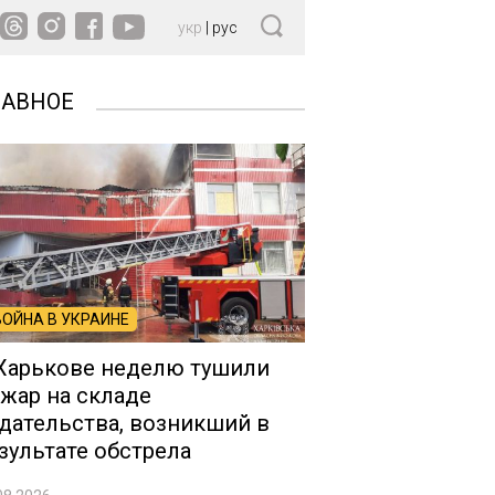
укр
|
рус
ЛАВНОЕ
ВОЙНА В УКРАИНЕ
Харькове неделю тушили
жар на складе
дательства, возникший в
зультате обстрела