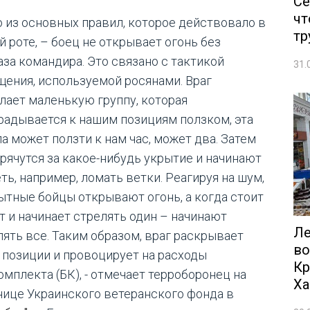
Се
чт
о из основных правил, которое действовало в
тр
й роте, – боец не открывает огонь без
аза командира. Это связано с тактикой
31.
щения, используемой pocянами. Враг
лает маленькую группу, которая
радывается к нашим позициям ползком, эта
па может ползти к нам час, может два. Затем
прячутся за какое-нибудь укрытие и начинают
ть, например, ломать ветки. Реагируя на шум,
ытные бойцы открывают огонь, а когда стоит
т и начинает стрелять один – начинают
Ле
лять все. Таким образом, враг раскрывает
во
 позиции и провоцирует на расходы
Кр
омплекта (БК), - отмечает терроборонец на
Ха
нице Украинского ветеранского фонда в