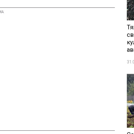
Тя
св
ку
ав
31.