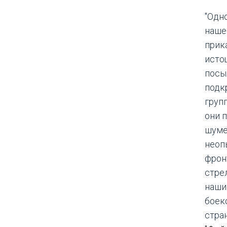
"Одн
наше
прик
исто
посы
подк
груп
они 
шуме
неоп
фрон
стре
наши
боек
стра