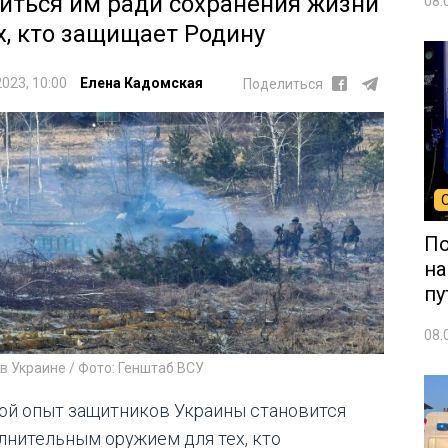
иться им ради сохранения жизни
08.
х, кто защищает Родину
2023, 10:00
Елена Кадомская
Поделиться
По
на
пу
08.
в Украине / Фото: Генштаб ВСУ
ой опыт защитников Украины становится
лнительным оружием для тех, кто