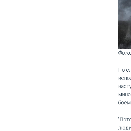
Фото
По с
испо
наст
мино
боем
"Пот
люди,