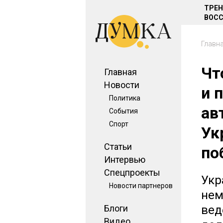
ТРЕ
ВОСС
Главн
Чт
Главная
Новости
и 
Политика
ав
События
Спорт
Ук
Статьи
по
Интервью
Спецпроекты
Укр
Новости партнеров
нем
Блоги
вед
Видео