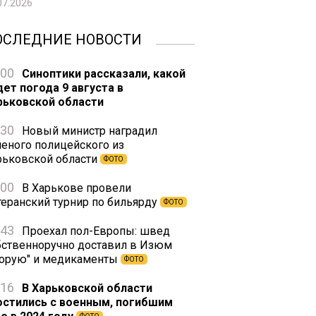
07.2026
ОСЛЕДНИЕ НОВОСТИ
:00
Синоптики рассказали, какой
дет погода 9 августа в
рьковской области
:30
Новый министр наградил
неного полицейского из
рьковской области
ФОТО
:00
В Харькове провели
теранский турнир по бильярду
ФОТО
:43
Проехал пол-Европы: швед
бственноручно доставил в Изюм
корую" и медикаменты
ФОТО
:16
В Харьковской области
остились с военным, погибшим