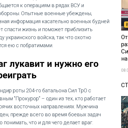
бщается к операциям в рядах ВСУ и
обороны. Опытные военные убеждены,
зная информация касательно военных будней
т спасти жизнь и поможет приблизить
От
ду украинского войска, так что охотно
ра
тся ею с побратимами.
Си
на
аг лукавит и нужно его
08.
реиграть
С
ндир роты 204-го батальона Сил ТрО с
вным "Прокурор" – один из тех, кто работает
орячих восточных направлениях. Мужчина
ден, прежде всего во время боевых задач
 понимать, что и для чего делает враг.