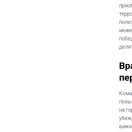
прио
терр
поле
може
побе
деля
Вр
пе
Кома
позы
на г
убеж
важно