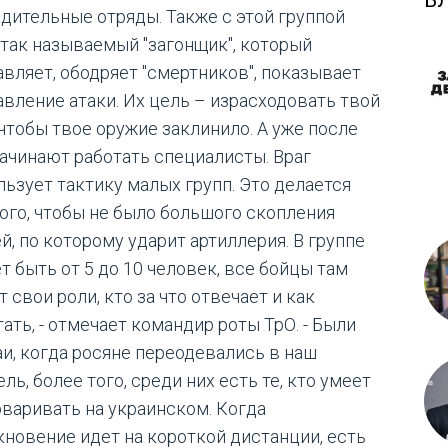
Б
адительные отряды. Также с этой группой
 так называемый "загонщик", который
авляет, ободряет "смертников", показывает
авление атаки. Их цель – израсходовать твой
 чтобы твое оружие заклинило. А уже после
начинают работать специалисты. Враг
льзует тактику малых групп. Это делается
того, чтобы не было большого скопления
й, по которому ударит артиллерия. В группе
т быть от 5 до 10 человек, все бойцы там
 свои роли, кто за что отвечает и как
ать, - отмечает командир роты ТрО. - Были
аи, когда pocяне переодевались в наш
ль, более того, среди них есть те, кто умеет
оваривать на украинском. Когда
кновение идет на короткой дистанции, есть