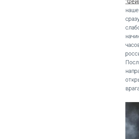
"Фей
наше
сраз
слаб
начи
часо
росси
Посл
напр
откр
враг