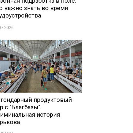
зонная подработка в поле:
о важно знать во время
удоустройства
07.2026
гендарный продуктовый
р с "Благбазы".
иминальная история
рькова