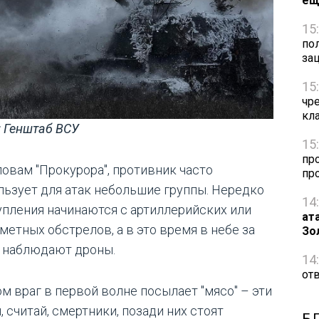
ещ
15
по
за
15
чр
кл
: Генштаб ВСУ
15
пр
ловам "Прокурора", противник часто
пр
льзует для атак небольшие группы. Нередко
14
упления начинаются с артиллерийских или
ат
метных обстрелов, а в это время в небе за
Зо
 наблюдают дроны.
14
от
ом враг в первой волне посылает "мясо" – эти
 считай, смертники, позади них стоят