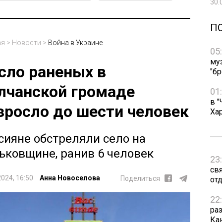
30.
П
ая
>
Новости
>
Война в Украине
05
му
сло раненых в
"бр
лчанской громаде
01
в "
зросло до шести человек
Ха
сияне обстреляли село на
ьковщине, ранив 6 человек
23
св
2024, 16:50
Анна Новоселова
Поделиться
от
22
ра
Ка