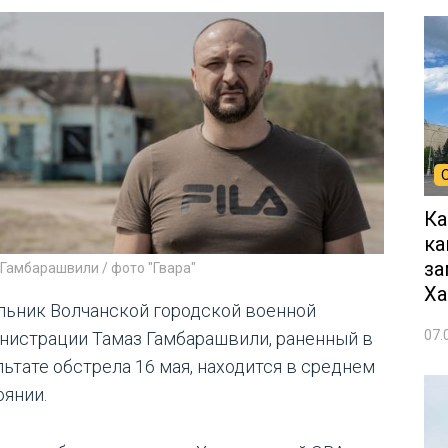
Ка
ка
за
Гамбарашвили / фото "Гвара"
Ха
льник Волчанской городской военной
07.
нистрации Тамаз Гамбарашвили, раненный в
льтате обстрела 16 мая, находится в среднем
оянии.