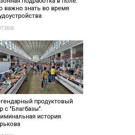
зонная подработка в поле:
о важно знать во время
удоустройства
07.2026
гендарный продуктовый
р с "Благбазы".
иминальная история
рькова