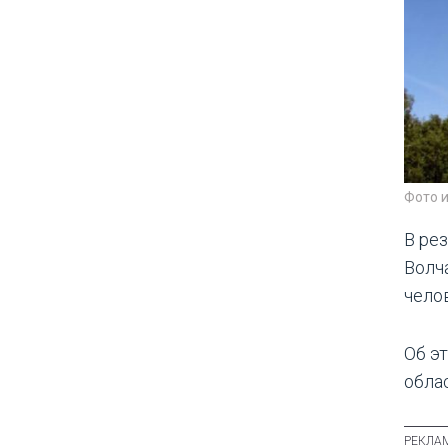
Фото 
В ре
Волч
чело
Об э
обла