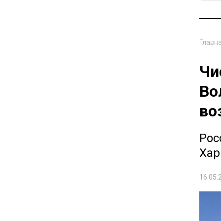
Главн
Чи
Во
во
Рос
Хар
16.05.