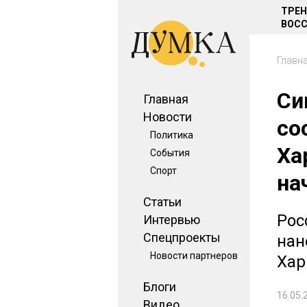
ТРЕ
ВОСС
Главн
Си
Главная
Новости
со
Политика
Ха
События
Спорт
на
Статьи
Рос
Интервью
Спецпроекты
нан
Новости партнеров
Хар
Блоги
16.05.
Видео