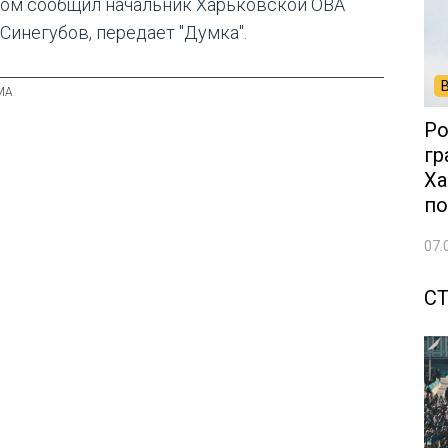
том сообщил начальник Харьковской ОВА
 Синегубов, передает "Думка".
Ро
гр
Ха
по
07.
С