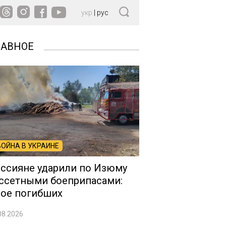
укр
|
рус
ЛАВНОЕ
ВОЙНА В УКРАИНЕ
ссияне ударили по Изюму
ссетными боеприпасами:
ое погибших
08.2026