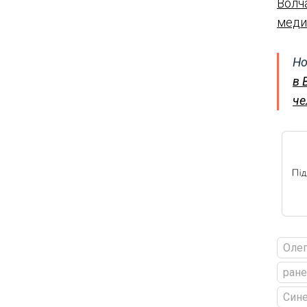
Волч
меди
Но
в 
че
Олег
ран
Сине