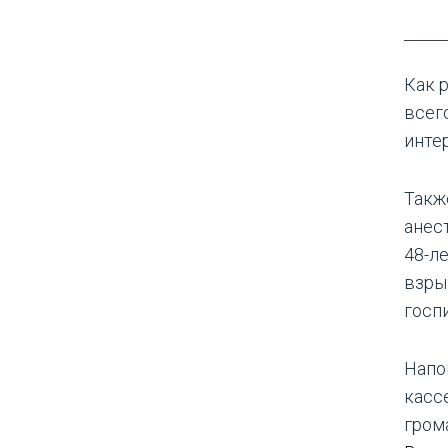
Как 
всего
инте
Такж
анест
48-л
взры
госп
Напо
касс
гром