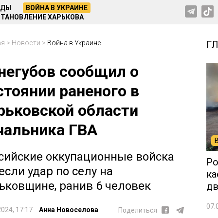
НДЫ
ВОЙНА В УКРАИНЕ
ТАНОВЛЕНИЕ ХАРЬКОВА
ая
>
Новости
>
Война в Украине
Г
негубов сообщил о
стоянии раненого в
рьковской области
чальника ГВА
сийские оккупационные войска
Ро
если удар по селу на
ка
ьковщине, ранив 6 человек
дв
07.
2024, 17:17
Анна Новоселова
Поделиться