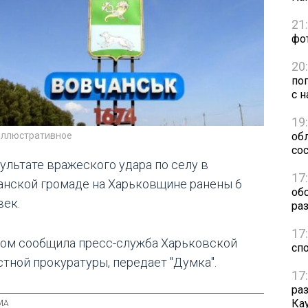
21
фо
20
по
с н
19
иллюстративное
обл
сос
зультате вражеского удара по селу в
17
анской громаде на Харьковщине ранены 6
об
век.
ра
17
том сообщила пресс-служба Харьковской
сп
стной прокуратуры, передает "Думка".
17
ра
Ка