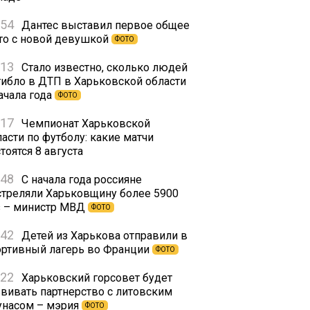
:54
Дантес выставил первое общее
то с новой девушкой
ФОТО
:13
Стало известно, сколько людей
гибло в ДТП в Харьковской области
ачала года
ФОТО
:17
Чемпионат Харьковской
асти по футболу: какие матчи
тоятся 8 августа
:48
С начала года россияне
стреляли Харьковщину более 5900
з – министр МВД
ФОТО
:42
Детей из Харькова отправили в
ортивный лагерь во Франции
ФОТО
:22
Харьковский горсовет будет
звивать партнерство с литовским
унасом – мэрия
ФОТО