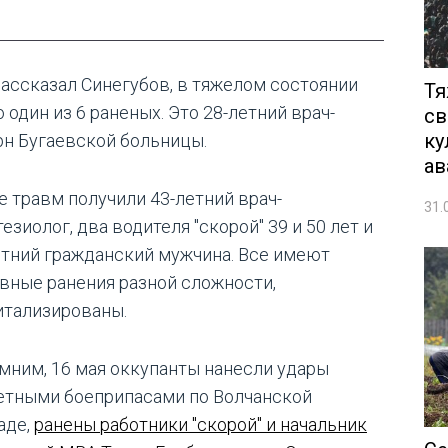
рассказал Синегубов, в тяжелом состоянии
Тя
 один из 6 раненых. Это 28-летний врач-
св
ку
рн Бугаевской больницы.
ав
е травм получили 43-летний врач-
31.
езиолог, два водителя "скорой" 39 и 50 лет и
етний гражданский мужчина. Все имеют
вные ранения разной сложности,
итализированы.
мним, 16 мая оккупанты нанесли удары
етными боеприпасами по Волчанской
аде,
ранены работники "скорой" и начальник