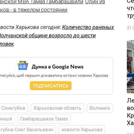
Се
анской МВА Тамаз Гамбарашвили
.
Один из
чт
ков - в тяжелом состоянии
.
тр
вости Харькова сегодня:
Количество раненых
31.
Волчанской общине возросло до шести
ловек
Ле
во
 Синегубов
Харьковская область
Волчанск
Кр
енный
Гамбарашвили Тамаз
Ха
губов Олег Васильевич
новости Харькова