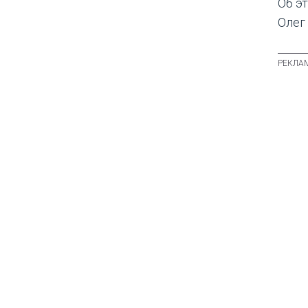
Об э
Олег