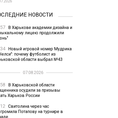
07.2026
ОСЛЕДНИЕ НОВОСТИ
:57
В Харькове академии дизайна и
зыкальному лицею продолжили
онь"
:34
Новый игровой номер Мудрика
Челси": почему футболист из
рьковской области выбрал №43
07.08.2026
:58
В Харьковской области
ященника осудили за призывы
дать Харьков России
:12
Свитолина через час
згромила Потапову на турнире в
наде