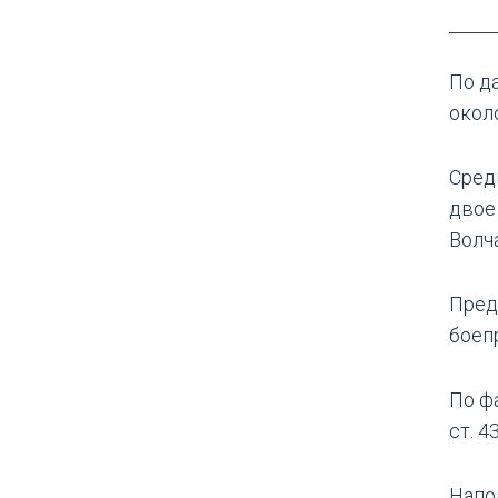
По д
около
Сред
двое
Волч
Пред
боеп
По ф
ст. 4
Напо