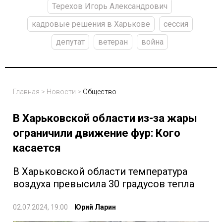
Терехов Игорь Александрович
кадровые решения в Харькове
сессия
депутат
ветеран
война
Главная
>
Новости
>
Общество
В Харьковской области из-за жары
ограничили движение фур: Кого
касается
В Харьковской области температура
воздуха превысила 30 градусов тепла
02.07.2024, 19:00
Юрий Ларин