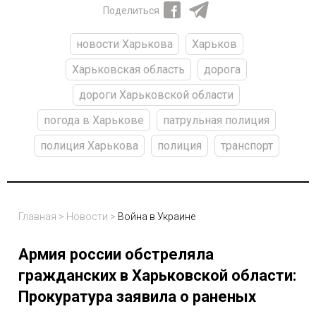
Поделиться
новости Харькова
Харьков
Харьковская область
дорога
дороги Харьковской области
погода в Харькове
патрульная полиция
полиция Харькова
полиция
транспорт
Главная
>
Новости
>
Война в Украине
Армия россии обстреляла
гражданских в Харьковской области:
Прокуратура заявила о раненых