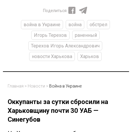
Поделиться
война в Украине
война
обстрел
Игорь Терехов
раненный
Терехов Игорь Александрович
новости Харькова
Харьков
Главная
>
Новости
>
Война в Украине
Оккупанты за сутки сбросили на
Харьковщину почти 30 УАБ —
Синегубов