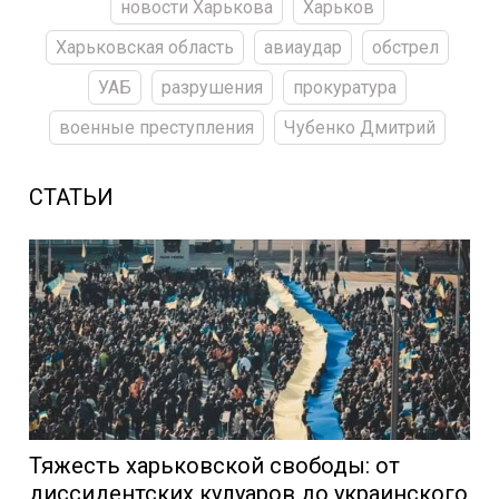
новости Харькова
Харьков
Харьковская область
авиаудар
обстрел
УАБ
разрушения
прокуратура
военные преступления
Чубенко Дмитрий
СТАТЬИ
Тяжесть харьковской свободы: от
диссидентских кулуаров до украинского