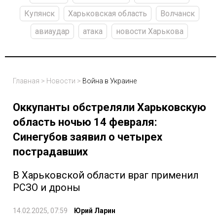
Купянск
Харьковская область
Волчанск
авиаудар
атака
новости Харькова
Главная
>
Новости
>
Война в Украине
Оккупанты обстреляли Харьковскую
область ночью 14 февраля:
Синегубов заявил о четырех
пострадавших
В Харьковской области враг применил
РСЗО и дроны
14.02.2025, 07:59
Юрий Ларин