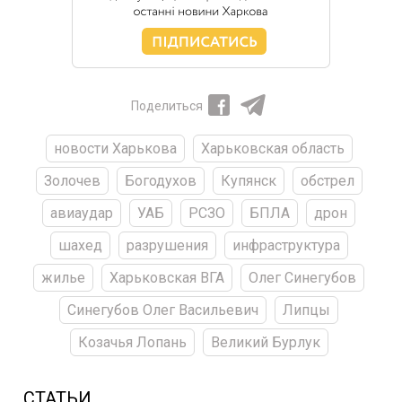
Поделиться
новости Харькова
Харьковская область
Золочев
Богодухов
Купянск
обстрел
авиаудар
УАБ
РСЗО
БПЛА
дрон
шахед
разрушения
инфраструктура
жилье
Харьковская ВГА
Олег Синегубов
Синегубов Олег Васильевич
Липцы
Козачья Лопань
Великий Бурлук
СТАТЬИ