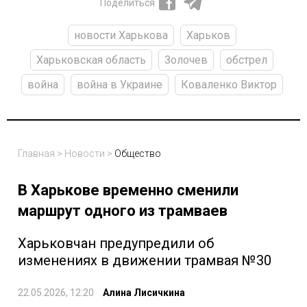
Поделиться
новости Харькова
Харьков
Харьковская область
Золочев
обстрел
война
война в Украине
Коваленко Виктор
Главная
>
Новости
>
Общество
В Харькове временно сменили
маршрут одного из трамваев
Харьковчан предупредили об
изменениях в движении трамвая №30
22.05.2026, 12:20
Алина Лисичкина