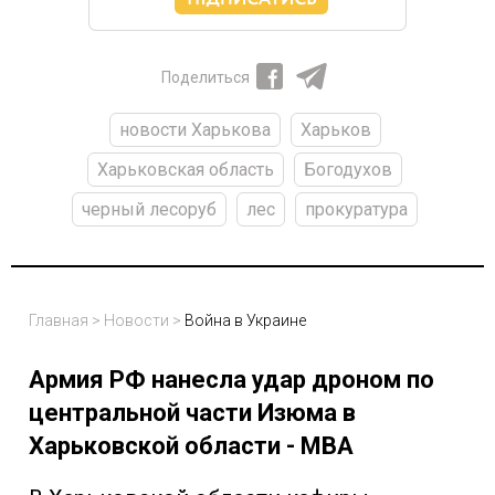
Поделиться
новости Харькова
Харьков
Харьковская область
Богодухов
черный лесоруб
лес
прокуратура
Главная
>
Новости
>
Война в Украине
Армия РФ нанесла удар дроном по
центральной части Изюма в
Харьковской области - МВА