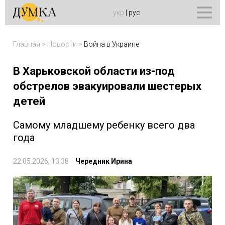
укр
|
рус
Главная
>
Новости
>
Война в Украине
В Харьковской области из-под
обстрелов эвакуировали шестерых
детей
Самому младшему ребенку всего два
года
22.05.2026, 13:38
Чередник Ирина