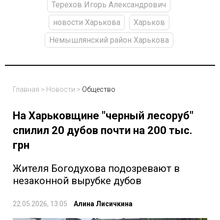
Терехов Игорь Александрович
новости Харькова
Харьков
Немышлянский район Харькова
Главная
>
Новости
>
Общество
На Харьковщине "черный лесоруб"
спилил 20 дубов почти на 200 тыс.
грн
Жителя Богодухова подозревают в
незаконной вырубке дубов
22.05.2026, 13:05
Алина Лисичкина