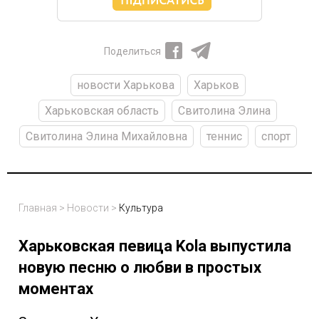
Поделиться
новости Харькова
Харьков
Харьковская область
Свитолина Элина
Свитолина Элина Михайловна
теннис
спорт
Главная
>
Новости
>
Культура
Харьковская певица Kola выпустила
новую песню о любви в простых
моментах