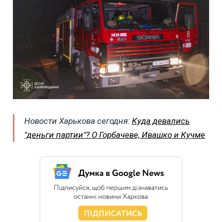
Новости Харькова сегодня:
Куда девались
"деньги партии"? О Горбачеве, Ивашко и Кучме