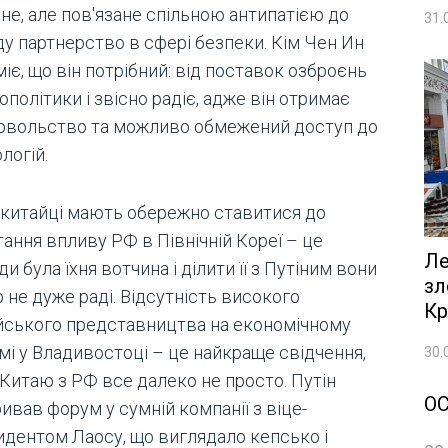
не, але пов'язане спільною антипатією до
31.
ду партнерство в сфері безпеки. Кім Чен Ин
іє, що він потрібний: від поставок озброєнь
ополітики і звісно радіє, адже він отримає
овольство та можливо обмежений доступ до
логій.
, китайці мають обережно ставитися до
ання впливу РФ в Північній Кореї – це
Ле
и була їхня вотчина і ділити її з Путіним вони
зл
 не дуже раді. Відсутність високого
Кр
йського представництва на економічному
мі у Владивостоці – це найкраще свідчення,
30.
 Китаю з РФ все далеко не просто. Путін
О
ивав форум у сумній компанії з віце-
идентом Лаосу, що виглядало кепсько і