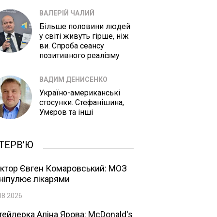
ВАЛЕРІЙ ЧАЛИЙ
Більше половини людей
у світі живуть гірше, ніж
ви. Спроба сеансу
позитивного реалізму
ВАДИМ ДЕНИСЕНКО
Україно-американські
стосунки. Стефанішина,
Умєров та інші
ТЕРВ'Ю
ктор Євген Комаровський: МОЗ
ніпулює лікарями
08.2026
тейлерка Аліна Ярова: McDonald's