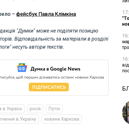
ли
17
рело –
фейсбук Павла Клімкіна
"Т
но
дакція "Думки" може не поділяти позицію
16
торів. Відповідальність за матеріали в розділі
ма
логи" несуть автори текстів.
тро
16
від
по
Б
а в Україні
росія
Путін
гнення в Україну
новини Харкова