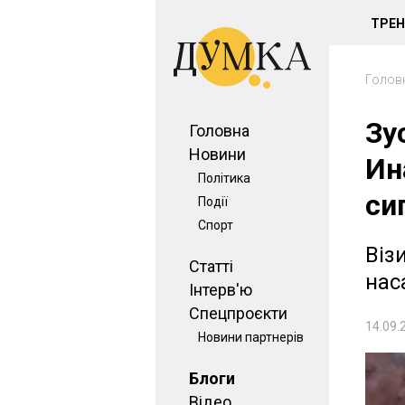
ТРЕ
Голов
Зу
Головна
Новини
Ин
Політика
си
Події
Спорт
Віз
Статті
нас
Інтерв'ю
Спецпроєкти
14.09.
Новини партнерів
Блоги
Відео