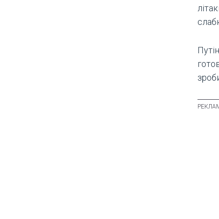
літак
слаб
Путін
готов
зроб