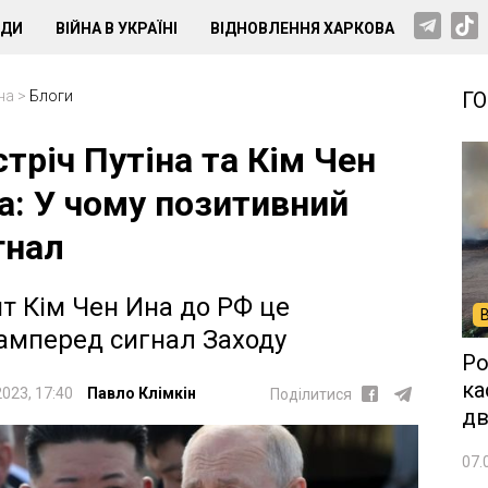
НДИ
ВІЙНА В УКРАЇНІ
ВІДНОВЛЕННЯ ХАРКОВА
на
>
Блоги
Г
стріч Путіна та Кім Чен
а: У чому позитивний
гнал
ит Кім Чен Ина до РФ це
амперед сигнал Заходу
Ро
ка
2023, 17:40
Павло Клімкін
Поділитися
дв
07.