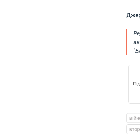
Дже
Ре
ав
"Б
війн
втор