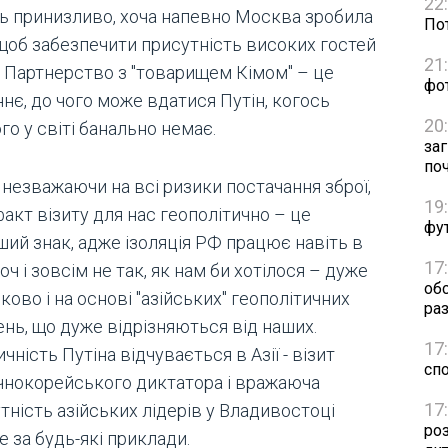
22
ть принизливо, хоча напевно Москва зробила
Пот
 щоб забезпечити присутність високих гостей
21
ї. Партнерство з "товарищем Кімом" – це
фо
нє, до чого може вдатися Путін, когось
20
го у світі банально немає.
за
по
 незважаючи на всі ризики постачання зброї,
19
акт візиту для нас геополітично – це
фут
ший знак, адже ізоляція РФ працює навіть в
17
 хоч і зовсім не так, як нам би хотілося – дуже
об
ково і на основі "азійських" геополітичних
раз
ень, що дуже відрізняються від наших.
17
чність Путіна відчувається в Азії - візит
сп
ічнокорейського диктатора і вражаюча
17
тність азійських лідерів у Владивостоці
ро
 за будь-які приклади.