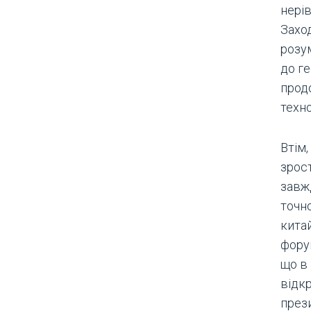
нерів
Захо
розум
до ге
прод
техно
Втім
зрост
завжд
точно
кита
фору
що в
відкр
през