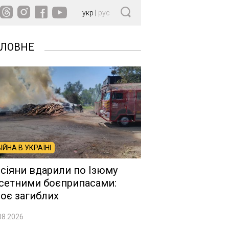
укр
|
рус
ОЛОВНЕ
ВІЙНА В УКРАЇНІ
сіяни вдарили по Ізюму
сетними боєприпасами:
оє загиблих
08.2026