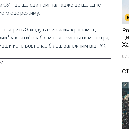
и СУ, - це ще один сигнал, адже це ще одне
ке місце режиму.
 говорить Заходу і азійським країнам, що
Ро
ци
ий "закрити" слабкі місця і зміцнити монстра,
Ха
ивши його водночас більш залежним від РФ.
07.
СТ