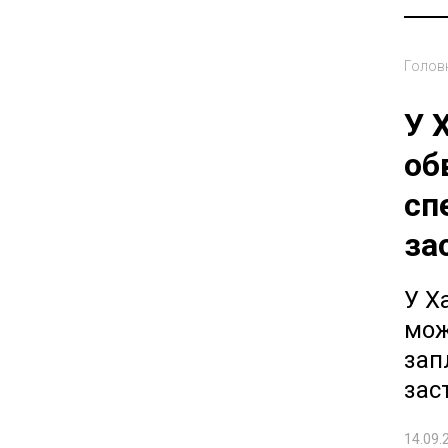
Голов
У 
об
сп
за
У Х
мож
зап
зас
14.09.