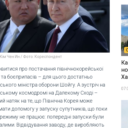
і Кім Чен Ин / Фото: Кореспондент
Ка
витися про постачання північнокорейської
но
Ха
 та боєприпасів – для цього достатньо
ського міністра оборони Шойгу. А зустріч на
07.
йському космодромі на Далекому Сході –
й натяк на те, що Північна Корея може
мати допомогу у запуску супутників, що поки
 режиму не працює: попередні запуски були
алими. Відвідування заводу, де виробляють