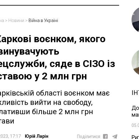
на
>
Новини
>
Війна в Україні
Харкові воєнком, якого
винувачують
ецслужби, сяде в СІЗО із
ставою у 2 млн грн
арківській області воєнком має
ІН
ливість вийти на свободу,
До
лативши більше 2 млн грн
ма
тави
05.
2023, 17:17
Юрій Ларін
Ри
Поділитися