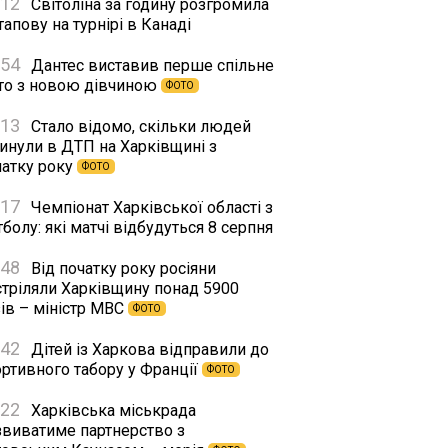
:12
Світоліна за годину розгромила
апову на турнірі в Канаді
:54
Дантес виставив перше спільне
то з новою дівчиною
ФОТО
:13
Стало відомо, скільки людей
гинули в ДТП на Харківщині з
чатку року
ФОТО
:17
Чемпіонат Харківської області з
болу: які матчі відбудуться 8 серпня
:48
Від початку року росіяни
стріляли Харківщину понад 5900
ів – міністр МВС
ФОТО
:42
Дітей із Харкова відправили до
ортивного табору у Франції
ФОТО
:22
Харківська міськрада
звиватиме партнерство з