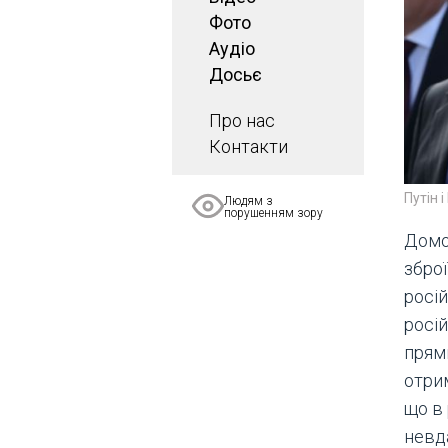
Фото
Аудіо
Досьє
Про нас
Контакти
Путін 
Людям з
порушенням зору
Домо
зброї
росій
росі
прями
отри
що в
невд