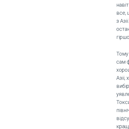
наві
все,
з Азі
остан
гіршо
Тому
сам ф
хоро
Азії,
вибір
уявл
Токси
півн
відсу
краще