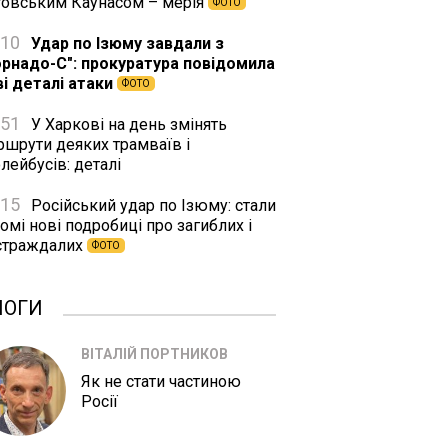
товським Каунасом – мерія
ФОТО
:10
Удар по Ізюму завдали з
орнадо-С": прокуратура повідомила
ві деталі атаки
ФОТО
:51
У Харкові на день змінять
ршрути деяких трамваїв і
лейбусів: деталі
:15
Російський удар по Ізюму: стали
омі нові подробиці про загиблих і
страждалих
ФОТО
ЛОГИ
ВІТАЛІЙ ПОРТНИКОВ
Як не стати частиною
Росії