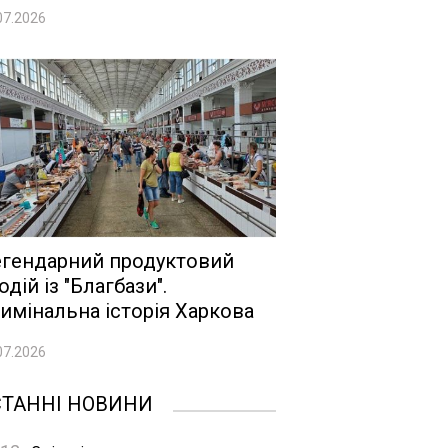
07.2026
гендарний продуктовий
одій із "Благбази".
имінальна історія Харкова
07.2026
СТАННІ НОВИНИ