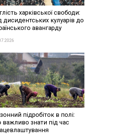
глість харківської свободи:
д дисидентських кулуарів до
раїнського авангарду
07.2026
зонний підробіток в полі:
 важливо знати під час
ацевлаштування