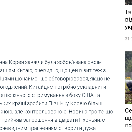
Тя
ві
ук
31.
ічна Корея завжди була зобов'язана своїм
анням Китаю, очевидно, що цей візит теж з
йцями щонайменше обговорювався, якщо не
погоджений. Китайцям потрібно ускладнити
тегію їхнього стримування з боку США та
ьких країні зробити Північну Корею більш
Се
жною, але контрольованою. Новина про те, що
що
н прийняв запрошення відвідати Пхеньян, є
пр
 очевидним прагненням створити дуже