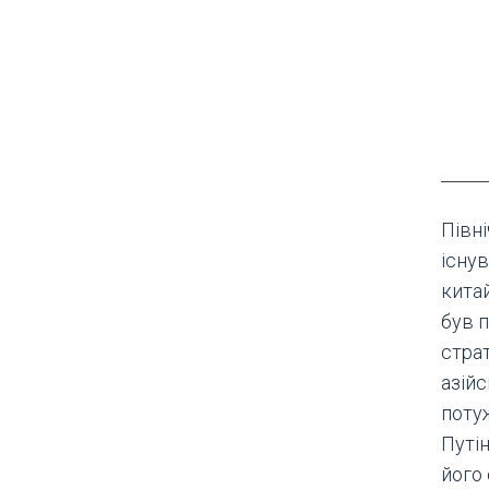
Півн
існув
кита
був 
стра
азійс
поту
Путі
його