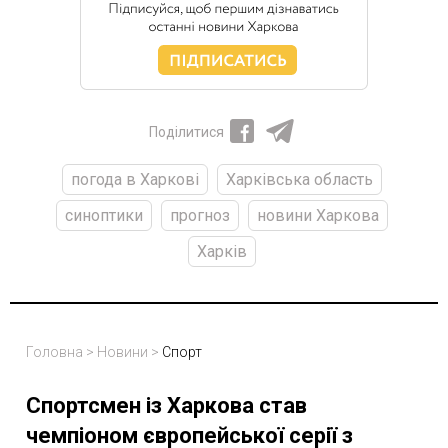
Поділитися
погода в Харкові
Харківська область
синоптики
прогноз
новини Харкова
Харків
Головна
>
Новини
>
Спорт
Спортсмен із Харкова став
чемпіоном європейської серії з