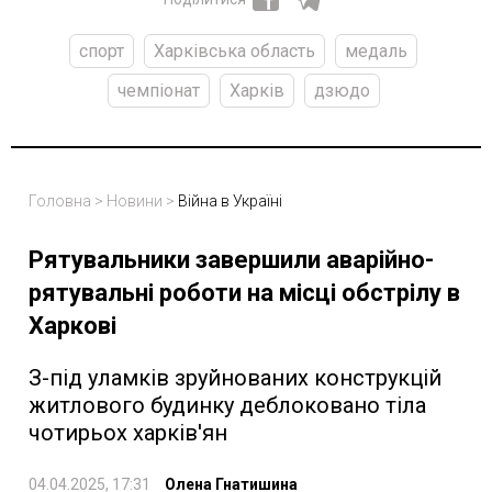
спорт
Харківська область
медаль
чемпіонат
Харків
дзюдо
Головна
>
Новини
>
Війна в Україні
Рятувальники завершили аварійно-
рятувальні роботи на місці обстрілу в
Харкові
З-під уламків зруйнованих конструкцій
житлового будинку деблоковано тіла
чотирьох харків'ян
04.04.2025, 17:31
Олена Гнатишина