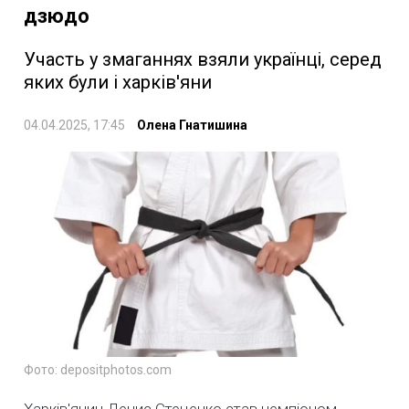
дзюдо
Участь у змаганнях взяли українці, серед
яких були і харків'яни
04.04.2025, 17:45
Олена Гнатишина
Фото: depositphotos.com
Харків'янин Денис Стеценко став чемпіоном