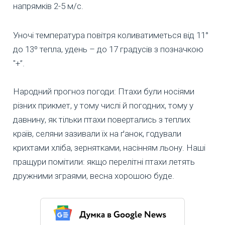
напрямків 2-5 м/с.
Уночі температура повітря коливатиметься від 11°
до 13º тепла, удень – до 17 градусів з позначкою
"+”.
Народний прогноз погоди: Птахи були носіями
різних прикмет, у тому числі й погодних, тому у
давнину, як тільки птахи повертались з теплих
країв, селяни зазивали їх на ґанок, годували
крихтами хліба, зернятками, насінням льону. Наші
пращури помітили: якщо перелітні птахи летять
дружними зграями, весна хорошою буде.