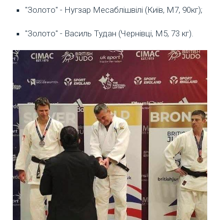
"Золото" - Нугзар Месаблішвілі (Київ, М7, 90кг);
"Золото" - Василь Тудан (Чернівці, М5, 73 кг).