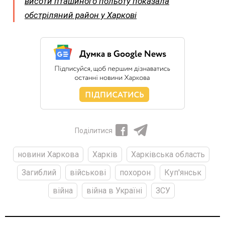
висоти пташиного польоту показала
обстріляний район у Харкові
Поділитися
новини Харкова
Харків
Харківська область
Загиблий
військові
похорон
Куп'янськ
війна
війна в Україні
ЗСУ