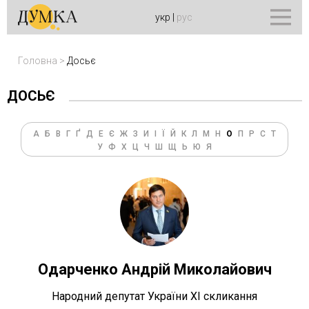
укр
|
рус
Головна
>
Досьє
ДОСЬЄ
А
Б
В
Г
Ґ
Д
Е
Є
Ж
З
И
І
Ї
Й
К
Л
М
Н
О
П
Р
С
Т
У
Ф
Х
Ц
Ч
Ш
Щ
Ь
Ю
Я
Одарченко Андрій Миколайович
Народний депутат України ХІ скликання