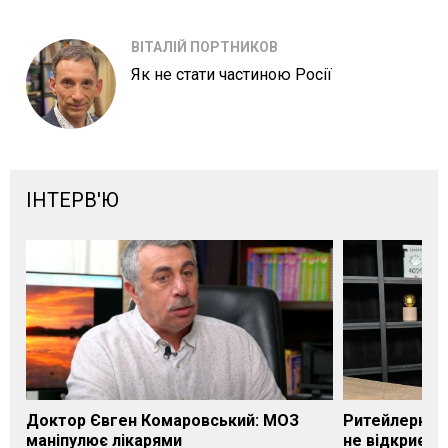
ВІТАЛІЙ ПОРТНИКОВ
Як не стати частиною Росії
ІНТЕРВ'Ю
Доктор Євген Комаровський: МОЗ
Ритейлерка А
маніпулює лікарями
не відкриєть