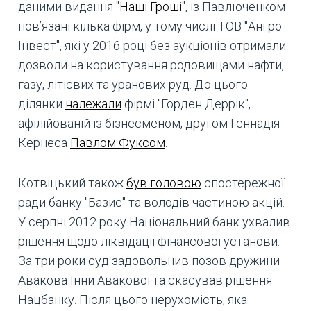
даними видання "
Наші Гроші
", із Павлюченком
пов’язані кілька фірм, у тому числі ТОВ "Ангро
Інвест", які у 2016 році без аукціонів отримали
дозволи на користування родовищами нафти,
газу, літієвих та уранових руд. До цього
ділянки
належали
фірмі "Горден Деррік",
афілійованій із бізнесменом, другом Геннадія
Кернеса
Павлом Фуксом
.
Котвіцький також
був головою
спостережної
ради банку "Базис" та володів частиною акцій.
У серпні 2012 року Національний банк ухвалив
рішення щодо ліквідації фінансової установи.
За три роки суд задовольнив позов дружини
Авакова Інни Авакової та скасував рішення
Нацбанку. Після цього нерухомість, яка