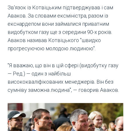
Зв'язок із Котвіцьким підтверджував і сам
Аваков. За словами ексміністра, разом із
екснардепом вони займалися приватним
видобутком газу ще з середини 90-х років.
Аваков називав Котвіцького "швидко
прогресуючою молодою людиною".
"Я вважаю, що він в цій сфері (видобутку газу
— Ред.) — один з найбільш
висококваліфікованих менеджерів. Він без
сумніву заможна людина", — говорив Аваков.