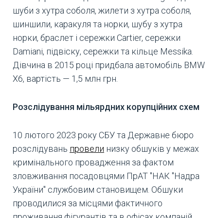
шуби з хутра соболя, жилети з хутра соболя,
шиншили, каракуля та норки, шубу з хутра
норки, браслет і сережки Cartier, сережки
Damiani, підвіску, сережки та кільце Messika.
Дівчина в 2015 році придбала автомобіль BMW
X6, вартість — 1,5 млн грн.
Розслідування мільярдних корупційних схем
10 лютого 2023 року СБУ та Державне бюро
розслідувань
провели
низку обшуків у межах
кримінального провадження за фактом
зловживання посадовцями ПрАТ "НАК "Надра
України" службовим становищем. Обшуки
проводилися за місцями фактичного
проживання фігурантів та в офісах компаній,