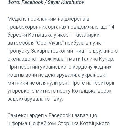
Фото: Facebook / Seyar Kurshutov
Медіа із посиланням на джерела в
правоохоронних органах повідомляло, що 14
березня Котвіцька у якості пасажирки
автомобіля "Opel Vivaro" прибула в пункт
пропуску Закарпатської митниці. Із дружиною
екснардепа також їхала її мати Галина Кучер.
При перетині українського кордону жодних
коштів вони не декларували, а українські
митники не оглянули речі. Проте на території
угорського митного посту Котвіцька все ж
задекларувала готівку.
Сам екснардеп у Facebook назвав цю
інформацію фейком. Сторінка Котвіцького