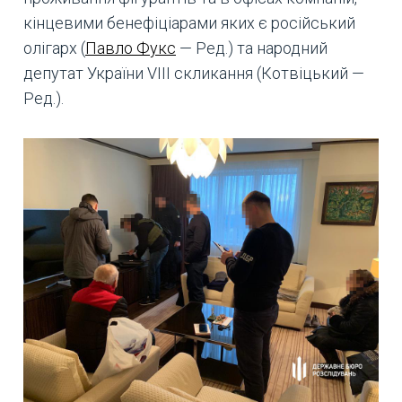
кінцевими бенефіціарами яких є російський
олігарх (
Павло Фукс
— Ред.) та народний
депутат України VIII скликання (Котвіцький —
Ред.).