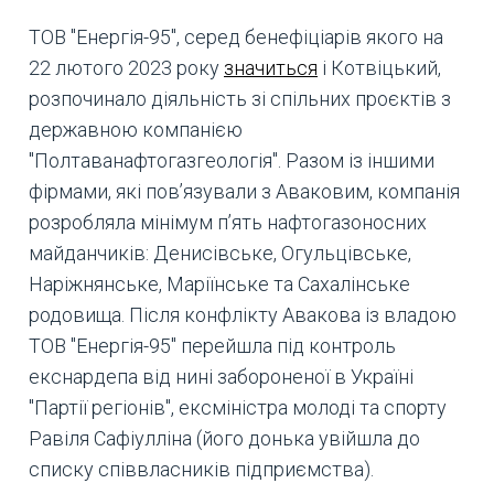
ТОВ "Енергія-95", серед бенефіціарів якого на
22 лютого 2023 року
значиться
і Котвіцький,
розпочинало діяльність зі спільних проєктів з
державною компанією
"Полтаванафтогазгеологія". Разом із іншими
фірмами, які пов’язували з Аваковим, компанія
розробляла мінімум п’ять нафтогазоносних
майданчиків: Денисівське, Огульцівське,
Наріжнянське, Маріїнське та Сахалінське
родовища. Після конфлікту Авакова із владою
ТОВ "Енергія-95" перейшла під контроль
екснардепа від нині забороненої в Україні
"Партії регіонів", ексміністра молоді та спорту
Равіля Сафіулліна (його донька увійшла до
списку співвласників підприємства).