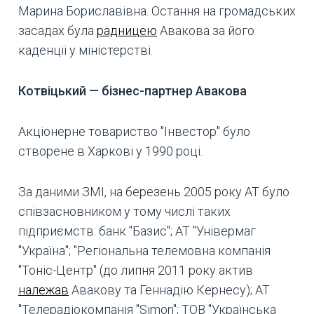
Марина Бориславівна. Остання на громадських
засадах була
радницею
Авакова за його
каденції у міністерстві.
Котвіцький — бізнес-партнер Авакова
Акціонерне товариство "Інвестор" було
створене в Харкові у 1990 році.
За даними ЗМІ, на березень 2005 року АТ було
співзасновником у тому числі таких
підприємств: банк "Базис"; АТ "Універмаг
"Україна"; "Регіональна телемовна компанія
"Тоніс-Центр" (до липня 2011 року актив
належав
Авакову та Геннадію Кернесу); АТ
"Телерадіокомпанія "Simon"; ТОВ "Українська