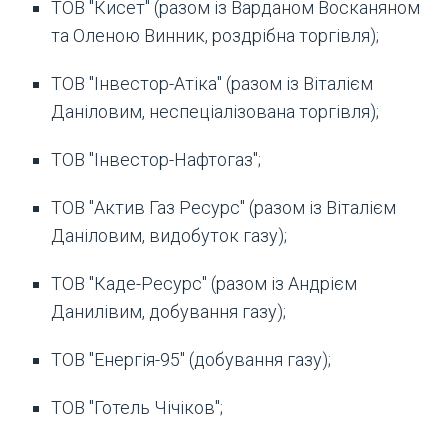
ТОВ "Кисет" (разом із Варданом Восканяном
та Оленою Винник, роздрібна торгівля);
ТОВ "Інвестор-Атіка" (разом із Віталієм
Даніловим, неспеціалізована торгівля);
ТОВ "Інвестор-Нафтогаз";
ТОВ "Актив Газ Ресурс" (разом із Віталієм
Даніловим, видобуток газу);
ТОВ "Каде-Ресурс" (разом із Андрієм
Данилівим, добування газу);
ТОВ "Енергія-95" (добування газу);
ТОВ "Готель Чічіков";