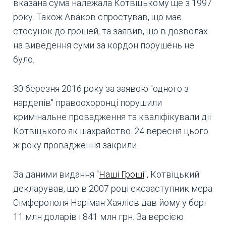
вказана сума належала Котвіцькому ще з 1997
року. Також Аваков спростував, що має
стосунок до грошей, та заявив, що в дозволах
на виведення суми за кордон порушень не
було.
30 березня 2016 року за заявою "одного з
нардепів" правоохоронці порушили
кримінальне провадження та кваліфікували дії
Котвіцького як шахрайство. 24 вересня цього
ж року провадження закрили.
За даними видання "
Наші Гроші
", Котвіцький
декларував, що в 2007 році ексзаступник мера
Сімферополя Наріман Хаялієв дав йому у борг
11 млн доларів і 841 млн грн. За версією