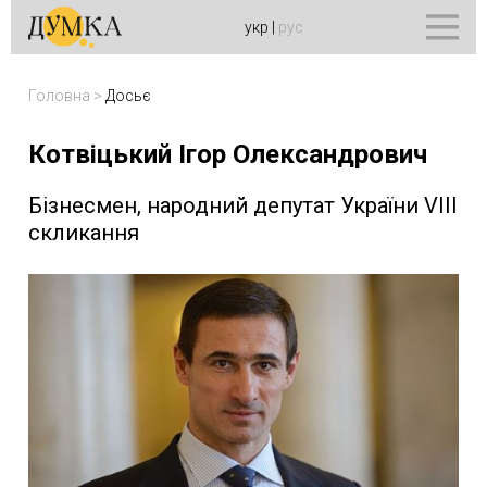
укр
|
рус
Головна
>
Досьє
Котвіцький Ігор Олександрович
Бізнесмен, народний депутат України VIII
скликання