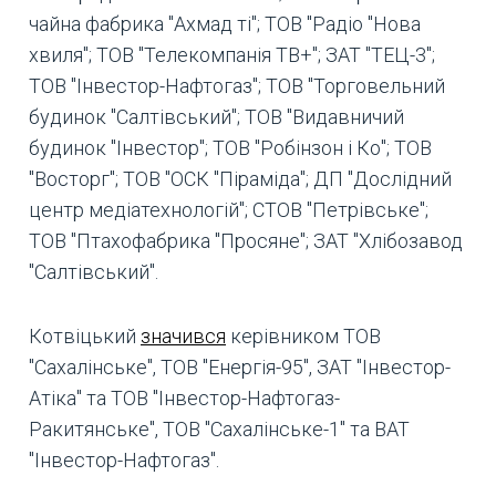
чайна фабрика "Ахмад ті"; ТОВ "Радіо "Нова
хвиля"; ТОВ "Телекомпанія ТВ+"; ЗАТ "ТЕЦ-3";
ТОВ "Інвестор-Нафтогаз"; ТОВ "Торговельний
будинок "Салтівський"; ТОВ "Видавничий
будинок "Інвестор"; ТОВ "Робінзон і Ко"; ТОВ
"Восторг"; ТОВ "ОСК "Піраміда"; ДП "Дослідний
центр медіатехнологій"; СТОВ "Петрівське";
ТОВ "Птахофабрика "Просяне"; ЗАТ "Хлібозавод
"Салтівський".
Котвіцький
значився
керівником ТОВ
"Сахалінське", ТОВ "Енергія-95", ЗАТ "Інвестор-
Атіка" та ТОВ "Інвестор-Нафтогаз-
Ракитянське", ТОВ "Сахалінське-1" та ВАТ
"Інвестор-Нафтогаз".