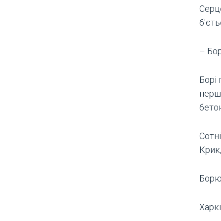
Серце
б'єть
– Бор
Борі 
першо
бетон
Сотн
Крик,
Борю
Харкі