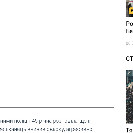
Ро
Ба
06.
СТ
ними поліції, 46-річна розповіла, що її
мешканець вчинив сварку, агресивно
Тя