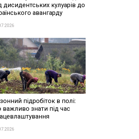
д дисидентських кулуарів до
раїнського авангарду
07.2026
зонний підробіток в полі:
 важливо знати під час
ацевлаштування
07.2026