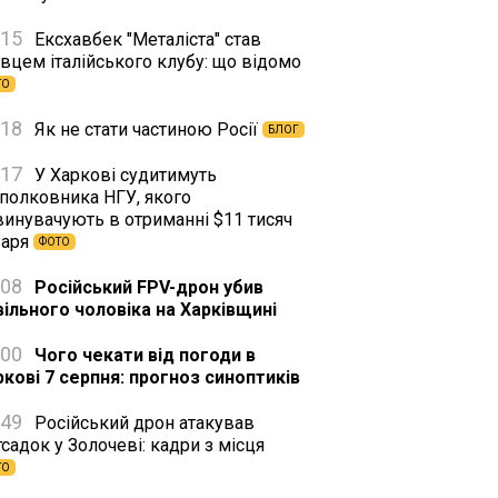
:15
Ексхавбек "Металіста" став
вцем італійського клубу: що відомо
ТО
:18
Як не стати частиною Росії
БЛОГ
:17
У Харкові судитимуть
дполковника НГУ, якого
винувачують в отриманні $11 тисяч
баря
ФОТО
:08
Російський FPV-дрон убив
вільного чоловіка на Харківщині
:00
Чого чекати від погоди в
ркові 7 серпня: прогноз синоптиків
:49
Російський дрон атакував
садок у Золочеві: кадри з місця
ТО