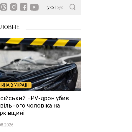
укр
|
рус
ОЛОВНЕ
ВІЙНА В УКРАЇНІ
сійський FPV-дрон убив
вільного чоловіка на
рківщині
08.2026