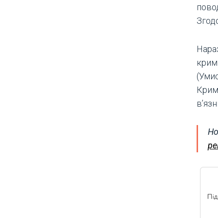
пово
Згод
Нараз
кримі
(Уми
Крим
вʼязн
Но
ре