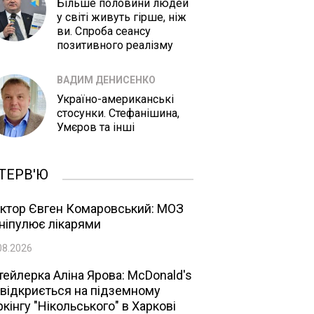
Більше половини людей
у світі живуть гірше, ніж
ви. Спроба сеансу
позитивного реалізму
ВАДИМ ДЕНИСЕНКО
Україно-американські
стосунки. Стефанішина,
Умєров та інші
ТЕРВ'Ю
ктор Євген Комаровський: МОЗ
ніпулює лікарями
08.2026
тейлерка Аліна Ярова: McDonald's
 відкриється на підземному
ркінгу "Нікольського" в Харкові