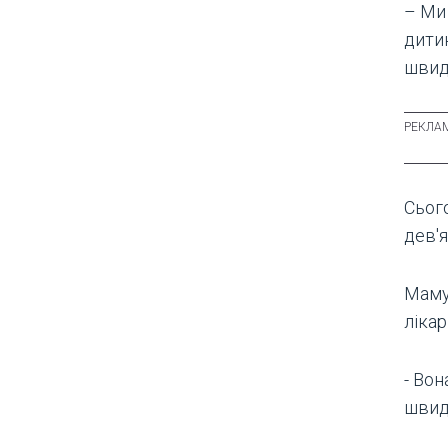
– Ми
дити
швидк
Сього
дев'я
Маму
лікар
- Вон
швид