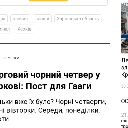
ція
злочин
злодій
Харківська область
інал
Харків
на
>
Блоги
Ле
зл
рговий чорний четвер у
Кр
ркові: Пост для Гааги
30.
О
льки вже їх було? Чорні четверги,
ні вівторки. Середи, понеділки,
21
оти
ек
тр