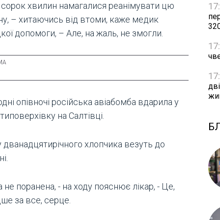
 сорок хвилин намагалися реанімувати цю
17
пе
ну, – хитаючись від втоми, каже медик
32
ої допомоги, – Але, на жаль, не змогли.
17
чве
17
дві
жи
дні опівночі російська авіабомба вдарила у
типоверхівку на Салтівці.
Б
 дванадцятирічного хлопчика везуть до
ні.
а не поранена, - на ходу пояснює лікар, - Це,
ше за все, серце.