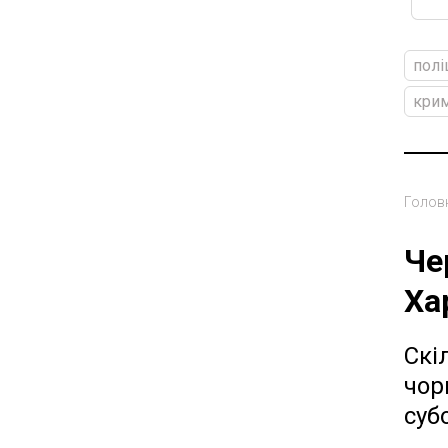
полі
крим
Голов
Че
Ха
Скі
чор
суб