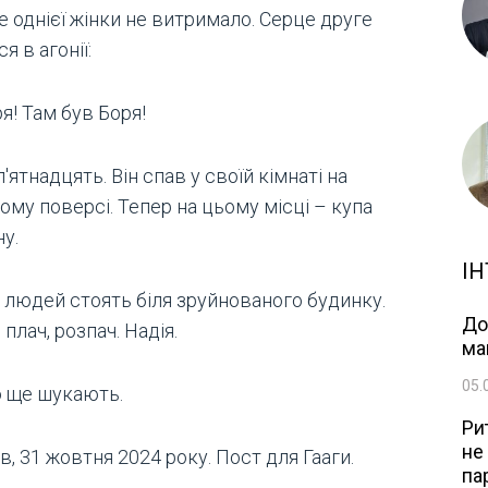
 однієї жінки не витримало. Серце друге
ся в агонії:
я! Там був Боря!
п'ятнадцять. Він спав у своїй кімнаті на
му поверсі. Тепер на цьому місці – купа
у.
ІН
і людей стоять біля зруйнованого будинку.
До
 плач, розпач. Надія.
ма
05.
 ще шукають.
Ри
не
в, 31 жовтня 2024 року. Пост для Гааги.
па