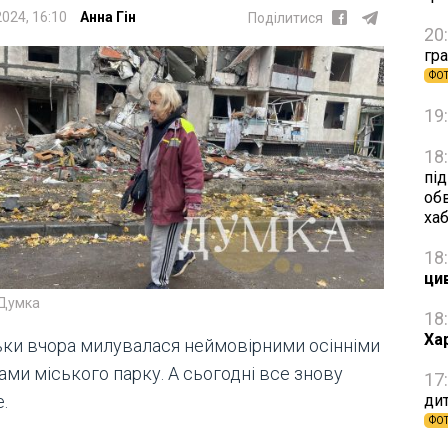
2024, 16:10
Анна Гін
Поділитися
20
гра
ФО
19
18
пі
об
ха
18
ци
 Думка
18
Ха
льки вчора милувалася неймовірними осінніми
ми міського парку. А сьогодні все знову
17
.
дит
ФО