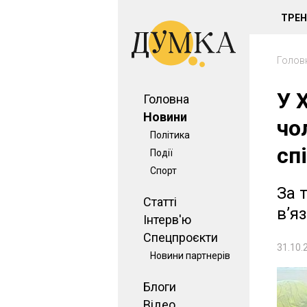
ТРЕ
Голов
У 
Головна
Новини
чо
Політика
сп
Події
Спорт
За 
Статті
вʼя
Інтерв'ю
Спецпроєкти
31.10.
Новини партнерів
Блоги
Відео