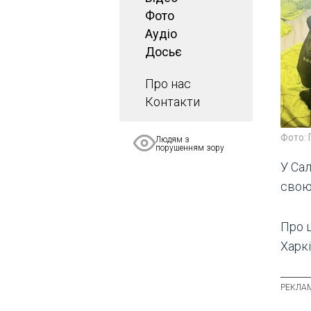
Фото
Аудіо
Досьє
Про нас
Контакти
Фото: 
Людям з
порушенням зору
У Са
свою
Про ц
Харкі