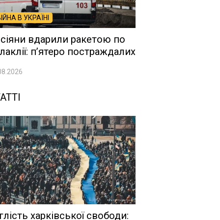
ВІЙНА В УКРАЇНІ
сіяни вдарили ракетою по
лаклії: п’ятеро постраждалих
08.2026
АТТІ
глість харківської свободи: