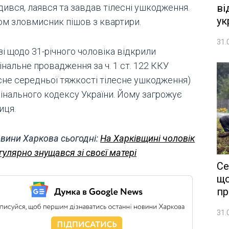
ві
дився, лаявся та завдав тілесні ушкодження.
ук
ом зловмисник пішов з квартири.
31.
і щодо 31-річного чоловіка відкрили
нальне провадження за ч. 1 ст. 122 ККУ
сне середньої тяжкості тілесне ушкодження)
інального кодексу України. Йому загрожує
иця.
вини Харкова сьогодні:
На Харківщині чоловік
гулярно знущався зі своєї матері
Се
що
пр
31.