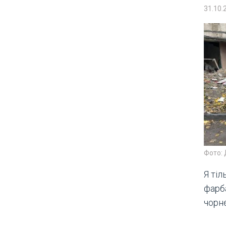
31.10.
Фото:
Я ті
фарба
чорне