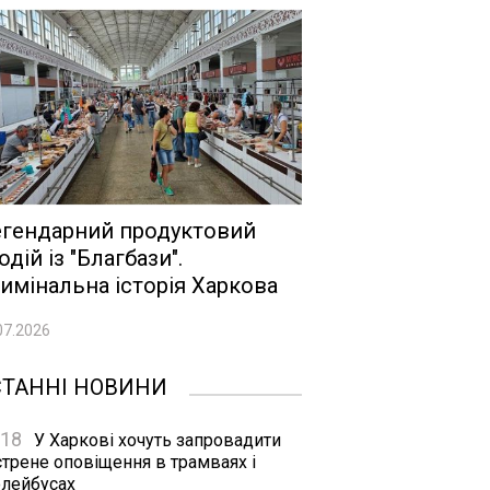
гендарний продуктовий
одій із "Благбази".
имінальна історія Харкова
07.2026
СТАННІ НОВИНИ
:18
У Харкові хочуть запровадити
стрене оповіщення в трамваях і
олейбусах