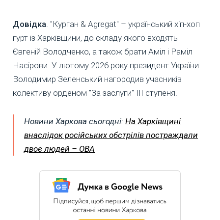
Довідка
. "Курган & Agregat" – український хіп-хоп
гурт із Харківщини, до складу якого входять
Євгеній Володченко, а також брати Аміл і Раміл
Насірови. У лютому 2026 року президент України
Володимир Зеленський нагородив учасників
колективу орденом "За заслуги" ІІІ ступеня.
Новини Харкова сьогодні:
На Харківщині
внаслідок російських обстрілів постраждали
двоє людей – ОВА