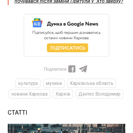
почувався після заміни Притули у "Хто зверху?
Поділитися
культура
музика
Харківська область
новини Харкова
Харків
Дантес Володимир
СТАТТІ