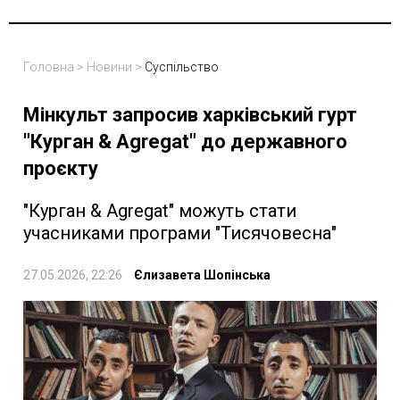
Головна
>
Новини
>
Суспільство
Мінкульт запросив харківський гурт
"Курган & Agregat" до державного
проєкту
"Курган & Agregat" можуть стати
учасниками програми "Тисячовесна"
27.05.2026, 22:26
Єлизавета Шопінська