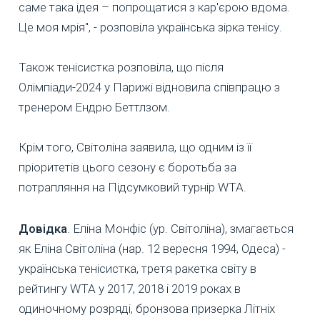
саме така ідея – попрощатися з кар'єрою вдома.
Це моя мрія", - розповіла українська зірка тенісу.
Також тенісистка розповіла, що після
Олімпіади-2024 у Парижі відновила співпрацю з
тренером Ендрю Беттлзом.
Крім того, Світоліна заявила, що одним із її
пріоритетів цього сезону є боротьба за
потрапляння на Підсумковий турнір WTA.
Довідка
. Еліна Монфіс (ур. Світоліна), змагається
як Еліна Світоліна (нар. 12 вересня 1994, Одеса) -
українська тенісистка, третя ракетка світу в
рейтингу WTA у 2017, 2018 і 2019 роках в
одиночному розряді, бронзова призерка Літніх