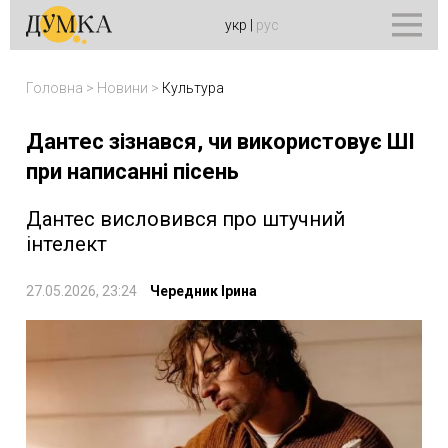
укр
|
рус
Головна
>
Новини
>
Культура
Дантес зізнався, чи використовує ШІ
при написанні пісень
Дантес висловився про штучний
інтелект
27.05.2026, 23:24
Чередник Ірина