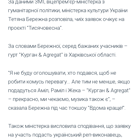
За даними ЗМІ, віцепрем’єр-міністерка з
гуманітарної політики, міністерка культури України
Тетяна Бережна розповіла, чиїх заявок очікує на
проєкті "Тисячовесна".
За словами Бережної, серед бажаних учасників –
гурт "Курган & Agregat" із Харківської області.
"Я не буду оголошувати, хто подався, щоб не
робити комусь перевагу… Але тим не менше, якщо
подадуться Аміл, Раміл і Жека – "Курган & Agregat"
– прекрасно, ми чекаємо, музика також є", –
сказала Бережна під час токшоу "Вдома краще!".
Також міністерка висловила сподівання, що заявку
на участь подасть український реп-виконавець,