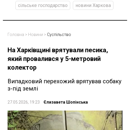
сільське господарство
новини Харкова
Головна
>
Новини
>
Суспільство
На Харківщині врятували песика,
який провалився у 5-метровий
колектор
Випадковий перехожий врятував собаку
з-під землі
27.05.2026, 19:23
Єлизавета Шопінська