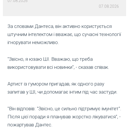
07.08.2026
07.08.2026
За словами Дантеса, він активно користується
штучним інтелектом і вважає, що сучасні технології
ігнорувати неможливо.
"Звісно, я юзаю ШІ. Вважаю, що треба
використовувати всі новинки", - сказав співак.
Артист із гумором пригадав, як одного разу
запитав у ШІ, чи допомагає інтим під час застуди.
"Він відповів: "Звісно, це сильно підтримує імунітет".
Після цієї поради я планував жорстко лікуватися", -
пожартував Дантес.