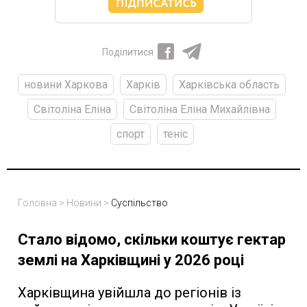
Поділитися
новини Харкова
Харків
Харківська область
Світоліна Еліна
Світоліна Еліна Михайлівна
спорт
теніс
Головна
>
Новини
>
Суспільство
Стало відомо, скільки коштує гектар
землі на Харківщині у 2026 році
Харківщина увійшла до регіонів із