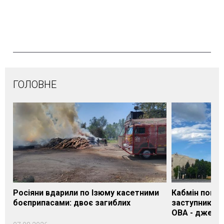
ГОЛОВНЕ
Росіяни вдарили по Ізюму касетними
Кабмін погод
боєприпасами: двоє загиблих
заступника н
ОВА - джере