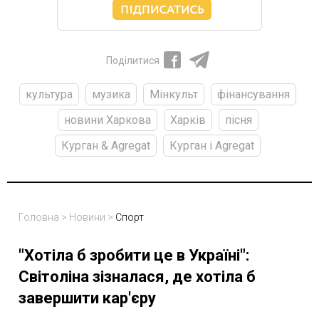
Поділитися
культура
музика
Мінкульт
фінансування
новини Харкова
Харків
пісня
Курган & Agregat
Курган і Agregat
Головна
>
Новини
>
Спорт
"Хотіла б зробити це в Україні":
Світоліна зізналася, де хотіла б
завершити кар'єру