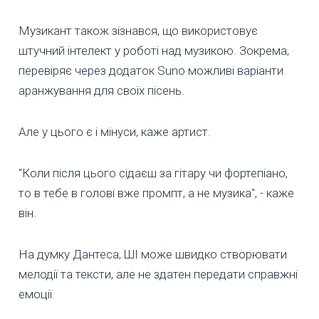
Музикант також зізнався, що використовує
штучний інтелект у роботі над музикою. Зокрема,
перевіряє через додаток Suno можливі варіанти
аранжування для своїх пісень.
Але у цього є і мінуси, каже артист.
"Коли після цього сідаєш за гітару чи фортепіано,
то в тебе в голові вже промпт, а не музика", - каже
він.
На думку Дантеса, ШІ може швидко створювати
мелодії та тексти, але не здатен передати справжні
емоції.