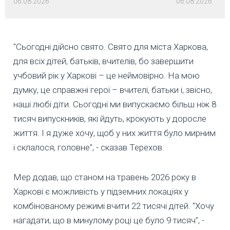
06.08.2026
06.08.2026
"Сьогодні дійсно свято. Свято для міста Харкова,
для всіх дітей, батьків, вчителів, бо завершити
учбовий рік у Харкові – це неймовірно. На мою
думку, це справжні герої – вчителі, батьки і, звісно,
наші любі діти. Сьогодні ми випускаємо більш ніж 8
тисяч випускників, які йдуть, крокують у доросле
життя. І я дуже хочу, щоб у них життя було мирним
і склалося, головне", - сказав Терехов.
Мер додав, що станом на травень 2026 року в
Харкові є можливість у підземних локаціях у
комбінованому режимі вчити 22 тисячі дітей. "Хочу
нагадати, що в минулому році це було 9 тисяч", -