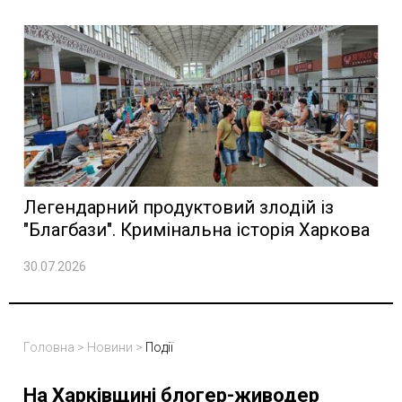
Легендарний продуктовий злодій із
"Благбази". Кримінальна історія Харкова
30.07.2026
Головна
>
Новини
>
Події
На Харківщині блогер-живодер