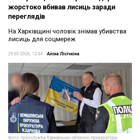
жорстоко вбивав лисиць заради
переглядів
На Харківщині чоловік знімав убивства
лисиць для соцмереж
29.05.2026, 12:44
Аліна Лісічкіна
Фото: пресслужба Харківської обласної прокуратури