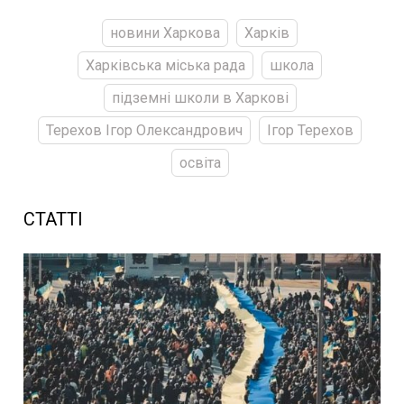
новини Харкова
Харків
Харківська міська рада
школа
підземні школи в Харкові
Терехов Ігор Олександрович
Ігор Терехов
освіта
СТАТТІ