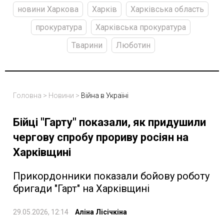
новини Харкова
Харків
Харківська область
прокуратура
Харківська прокуратура
Тварини
Люботин
Головна
>
Новини
>
Війна в Україні
Бійці "Гарту" показали, як придушили
чергову спробу прориву росіян на
Харківщині
Прикордонники показали бойову роботу
бригади "Гарт" на Харківщині
29.05.2026, 12:14
Аліна Лісічкіна