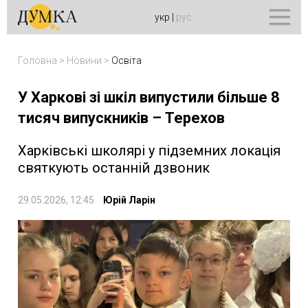
укр
|
рус
Головна
>
Новини
>
Освіта
У Харкові зі шкіл випустили більше 8
тисяч випускників – Терехов
Харківські школярі у підземних локація
святкують останній дзвоник
29.05.2026, 12:45
Юрій Ларін