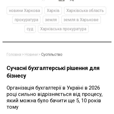
новини Харкова
Харків
Харківська область
прокуратура
земля
земля в Харькове
суд
Харківська прокуратура
Головна
>
Новини
>
Суспільство
Сучасні бухгалтерські рішення для
бізнесу
Організація бухгалтерії в Україні в 2026
році сильно відрізняється від процесу,
який можна було бачити ще 5, 10 років
тому