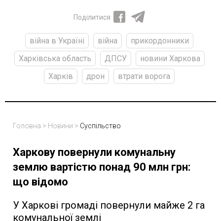
Поділитися
війна в Україні
війна
прикордонники
Харківська область
ДПСУ
новини Харкова
Харків
дрон
втрати ворога
Головна
>
Новини
>
Суспільство
Харкову повернули комунальну
землю вартістю понад 90 млн грн:
що відомо
У Харкові громаді повернули майже 2 га
комунальної землі