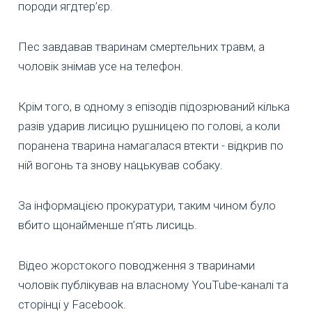
породи ягдтер’єр.
Пес завдавав тваринам смертельних травм, а
чоловік знімав усе на телефон.
Крім того, в одному з епізодів підозрюваний кілька
разів ударив лисицю рушницею по голові, а коли
поранена тварина намагалася втекти - відкрив по
ній вогонь та знову нацькував собаку.
За інформацією прокуратури, таким чином було
вбито щонайменше п’ять лисиць.
Відео жорстокого поводження з тваринами
чоловік публікував на власному YouTube-каналі та
сторінці у Facebook.