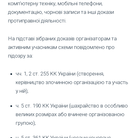
комп’ютерну техніку, мобільні телефони,
документацію, чорнові записи та інші докази
протиправної діяльності.
На підставі зібраних доказів організаторам та
активним учасникам схеми повідомлено про
підозру за:
чч. 1, 2 ст. 255 КК України (створення,
керівництво злочинною організацією та участь
у ній);
ч. 5 ст. 190 КК України (шахрайство в особливо
великих розмірах або вчинене організованою
групою);
ч. 5 ст. 361 КК України (несанкціоноване