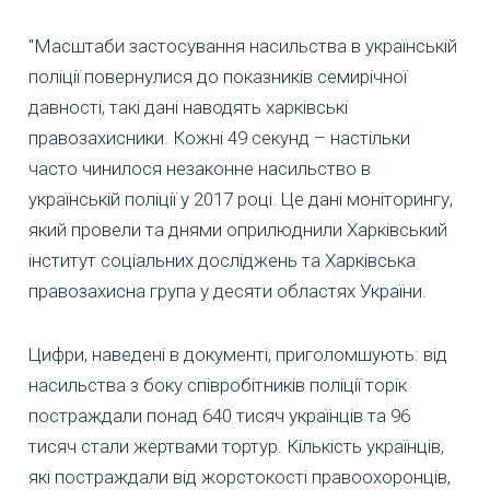
"Масштаби застосування насильства в українській
поліції повернулися до показників семирічної
давності, такі дані наводять харківські
правозахисники. Кожні 49 секунд – настільки
часто чинилося незаконне насильство в
українській поліції у 2017 році. Це дані моніторингу,
який провели та днями оприлюднили Харківський
інститут соціальних досліджень та Харківська
правозахисна група у десяти областях України.
Цифри, наведені в документі, приголомшують: від
насильства з боку співробітників поліції торік
постраждали понад 640 тисяч українців та 96
тисяч стали жертвами тортур. Кількість українців,
які постраждали від жорстокості правоохоронців,