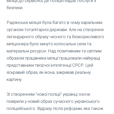
міліції до сервісної, де поліція надає послуги з
безпеки.
Радянська міліція була багато в чому каральним
органом тоталітарної держави. Але на створення
легендарного образу чесного та безкорисливого
міліціонера було кинуто колосальні сили та
матеріальні ресурси. Над позитивним та світлим
образом працівника міліції працювали найкращі
представники творчої інтелігенції СРСР. Цей
яскравий образ, як ікона, закривав реальну
картину.
Зі створенням "нової поліції" українці охоче
повірили у новий образ сучасного українського
поліцейського. Відразу після реформи, яка також