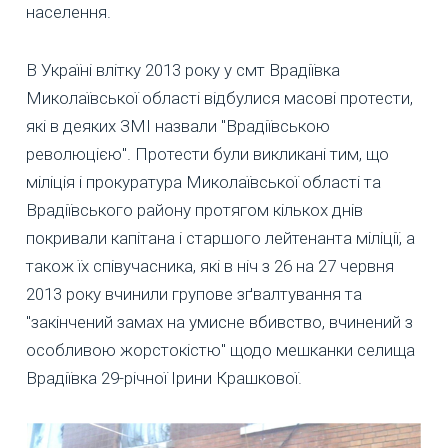
населення.
В Україні влітку 2013 року у смт Врадіївка
Миколаївської області відбулися масові протести,
які в деяких ЗМІ назвали "Врадіївською
революцією". Протести були викликані тим, що
міліція і прокуратура Миколаївської області та
Врадіївського району протягом кількох днів
покривали капітана і старшого лейтенанта міліції, а
також їх співучасника, які в ніч з 26 на 27 червня
2013 року вчинили групове зґвалтування та
"закінчений замах на умисне вбивство, вчинений з
особливою жорстокістю" щодо мешканки селища
Врадіївка 29-річної Ірини Крашкової.