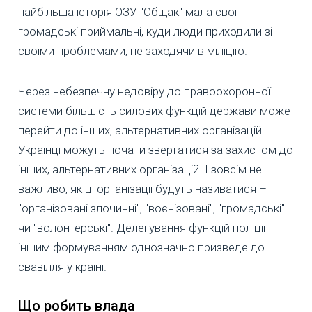
найбільша історія ОЗУ "Общак" мала свої
громадські приймальні, куди люди приходили зі
своїми проблемами, не заходячи в міліцію.
Через небезпечну недовіру до правоохоронної
системи більшість силових функцій держави може
перейти до інших, альтернативних організацій.
Українці можуть почати звертатися за захистом до
інших, альтернативних організацій. І зовсім не
важливо, як ці організації будуть називатися –
"організовані злочинні", "воєнізовані", "громадські"
чи "волонтерські". Делегування функцій поліції
іншим формуванням однозначно призведе до
свавілля у країні.
Що робить влада