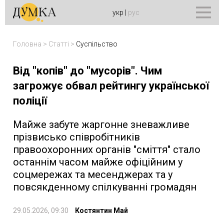
укр
|
рус
Головна
>
Статті
>
Суспільство
Від "копів" до "мусорів". Чим
загрожує обвал рейтингу української
поліції
Майже забуте жаргонне зневажливе
прізвисько співробітників
правоохоронних органів "сміття" стало
останнім часом майже офіційним у
соцмережах та месенджерах та у
повсякденному спілкуванні громадян
29.05.2026, 09:30
Костянтин Май