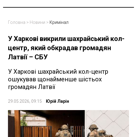
Головна
>
Новини
>
Кримінал
У Харкові викрили шахрайський кол-
центр, який обкрадав громадян
Латвії – СБУ
У Харкові шахрайський кол-центр
ошукував щонайменше шістьох
громадян Латвії
29.05.2026, 09:15
Юрій Ларін