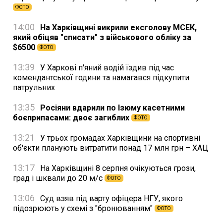
ФОТО
14:00
На Харківщині викрили ексголову МСЕК,
який обіцяв "списати" з військового обліку за
$6500
ФОТО
13:39
У Харкові п'яний водій їздив під час
комендантської години та намагався підкупити
патрульних
13:35
Росіяни вдарили по Ізюму касетними
боєприпасами: двоє загиблих
ФОТО
13:21
У трьох громадах Харківщини на спортивні
об'єкти планують витратити понад 17 млн грн – ХАЦ
13:17
На Харківщині 8 серпня очікуються грози,
град і шквали до 20 м/с
ФОТО
13:06
Суд взяв під варту офіцера НГУ, якого
підозрюють у схемі з "бронюванням"
ФОТО