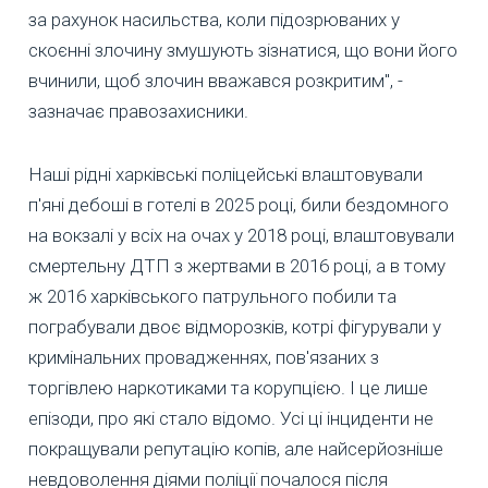
за рахунок насильства, коли підозрюваних у
скоєнні злочину змушують зізнатися, що вони його
вчинили, щоб злочин вважався розкритим", -
зазначає правозахисники.
Наші рідні харківські поліцейські влаштовували
п'яні дебоші в готелі в 2025 році, били бездомного
на вокзалі у всіх на очах у 2018 році, влаштовували
смертельну ДТП з жертвами в 2016 році, а в тому
ж 2016 харківського патрульного побили та
пограбували двоє відморозків, котрі фігурували у
кримінальних провадженнях, пов'язаних з
торгівлею наркотиками та корупцією. І це лише
епізоди, про які стало відомо. Усі ці інциденти не
покращували репутацію копів, але найсерйозніше
невдоволення діями поліції почалося після