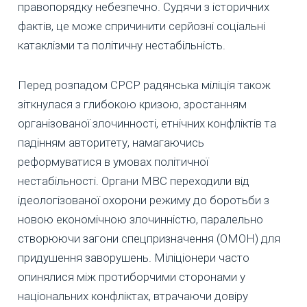
правопорядку небезпечно. Судячи з історичних
фактів, це може спричинити серйозні соціальні
катаклізми та політичну нестабільність.
Перед розпадом СРСР радянська міліція також
зіткнулася з глибокою кризою, зростанням
організованої злочинності, етнічних конфліктів та
падінням авторитету, намагаючись
реформуватися в умовах політичної
нестабільності. Органи МВС переходили від
ідеологізованої охорони режиму до боротьби з
новою економічною злочинністю, паралельно
створюючи загони спецпризначення (ОМОН) для
придушення заворушень. Міліціонери часто
опинялися між протиборчими сторонами у
національних конфліктах, втрачаючи довіру