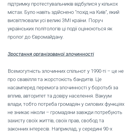
підтримку протестувальників відбулися у кількох
містах. Було навіть здійснено "похід на Київ", який
висвітлювали усі великі ЗМІ країни. Поруч
українських політологів ці події оцінюються як
пролог до Євромайдану.
Зростання організованої злочинності
Всемогутність злочинних спільнот у 1990-ті – це не
про свавілля та жорстокість бандитів. Це
насамперед перемога злочинності у боротьбі за
вплив, авторитет та довіру населення. Вакуум
влади, тобто потреба громадян у силових функціях
не зникає ніколи – громадяни завжди потребують
захисту своїх життів, своїх прав, свобод та
законних інтересів. Наприклад, у середині 90-х