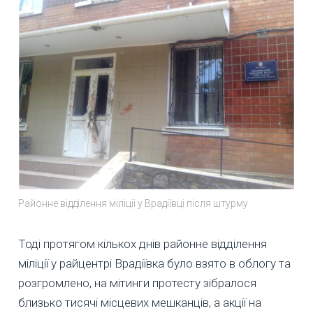
Районне відділення міліції у Врадіївці після штурму
Тоді протягом кількох днів районне відділення
міліції у райцентрі Врадіївка було взято в облогу та
розгромлено, на мітинги протесту зібралося
близько тисячі місцевих мешканців, а акції на