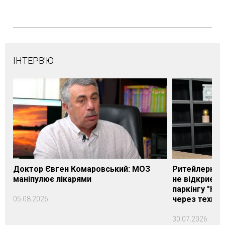
ІНТЕРВ'Ю
Доктор Євген Комаровський: МОЗ
Ритейлерка А
маніпулює лікарями
не відкриєть
паркінгу "Нік
через техніч
05.08.2026
30.07.2026