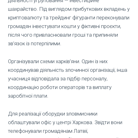
діяльності угруповання — інвестиційне
шахрайство. Під виглядом прибуткових вкладень у
криптовалюту та трейдинг фігуранти переконували
громадян інвестувати кошти у фіктивні проєкти,
після чого привласнювали гроші та припиняли
зв’язок із потерпілими.
Організували схеми харків’яни. Один із них
координував діяльність злочинної організації, інша
учасниця відповідала за підбір персоналу,
координацію роботи операторів та виплату
заробітної плати.
Для реалізації оборудки зловмисники
облаштували офіс у центрі Харкова. Звідти вони
телефонували громадянам Латвії,