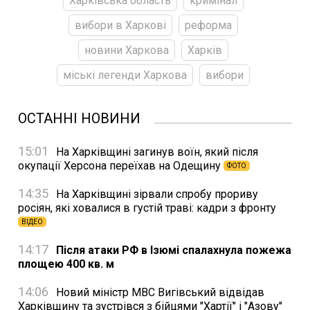
Харківська область
кримінал
вибори в Харкові
реформа
новини Харкова
Харків
міські легенди Харкова
вибори
ОСТАННІ НОВИНИ
15:01
На Харківщині загинув воїн, який після
окупації Херсона переїхав на Одещину
ФОТО
14:35
На Харківщині зірвали спробу прориву
росіян, які ховалися в густій траві: кадри з фронту
ВІДЕО
14:17
Після атаки РФ в Ізюмі спалахнула пожежа
площею 400 кв. м
14:06
Новий міністр МВС Вигівський відвідав
Харківщину та зустрівся з бійцями "Хартії" і "Азову"