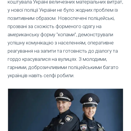
коштувала Україні величезних матеріальних витрат,
у нової поліції України не було жодних проблем із
позитивним образом. Новоспечені поліцейські,
прозвані за схожість форменого одягу на
американську форму "копами", демонстрували
успішну комунікацію з населенням, оперативне
реагування на запити та готовність до діалогу та
гордо красувалися на вулицях. З молодими,
гарними, доброзичливими поліцейськими багато
українців навіть селфі робили.