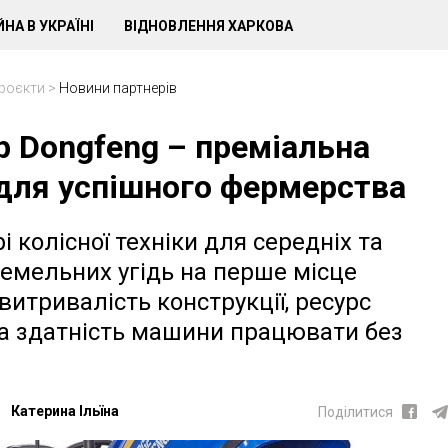
ЙНА В УКРАЇНІ
ВІДНОВЛЕННЯ ХАРКОВА
роєкти
>
Новини партнерів
р Dongfeng – преміальна
 для успішного фермерства
і колісної техніки для середніх та
емельних угідь на перше місце
витривалість конструкції, ресурс
а здатність машини працювати без
Катерина Ільїна
Поділитися