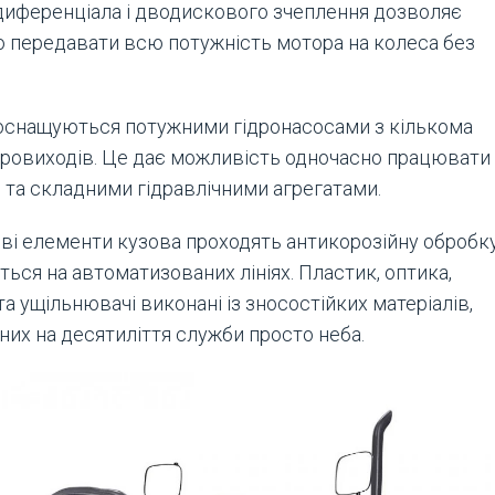
диференціала і дводискового зчеплення дозволяє
 передавати всю потужність мотора на колеса без
оснащуються потужними гідронасосами з кількома
дровиходів. Це дає можливість одночасно працювати
 та складними гідравлічними агрегатами.
еві елементи кузова проходять антикорозійну обробк
ься на автоматизованих лініях. Пластик, оптика,
а ущільнювачі виконані із зносостійких матеріалів,
них на десятиліття служби просто неба.