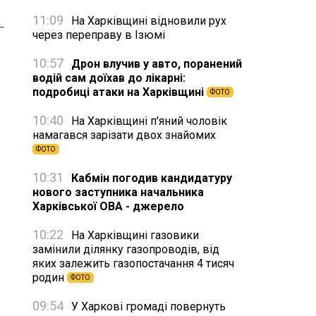
11:09
На Харківщині відновили рух
через переправу в Ізюмі
10:57
Дрон влучив у авто, поранений
водій сам доїхав до лікарні:
подробиці атаки на Харківщині
ФОТО
10:40
На Харківщині п'яний чоловік
намагався зарізати двох знайомих
ФОТО
10:31
Кабмін погодив кандидатуру
нового заступника начальника
Харківської ОВА - джерело
10:22
На Харківщині газовики
замінили ділянку газопроводів, від
яких залежить газопостачання 4 тисяч
родин
ФОТО
09:54
У Харкові громаді повернуть