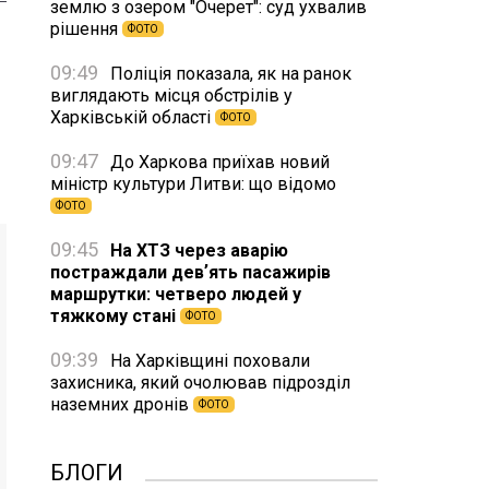
землю з озером "Очерет": суд ухвалив
рішення
ФОТО
09:49
Поліція показала, як на ранок
виглядають місця обстрілів у
Харківській області
ФОТО
09:47
До Харкова приїхав новий
міністр культури Литви: що відомо
ФОТО
09:45
На ХТЗ через аварію
постраждали девʼять пасажирів
маршрутки: четверо людей у
тяжкому стані
ФОТО
09:39
На Харківщині поховали
захисника, який очолював підрозділ
наземних дронів
ФОТО
БЛОГИ