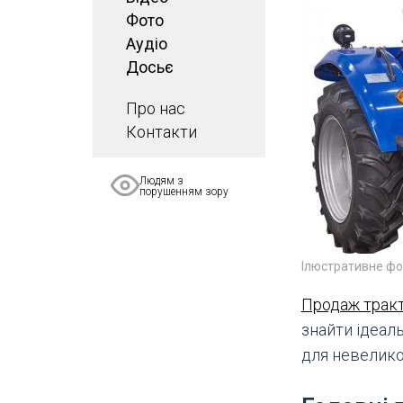
Фото
Аудіо
Досьє
Про нас
Контакти
Людям з
порушенням зору
Ілюстративне фо
Продаж тракт
знайти ідеаль
для невелико