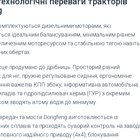
технологічні переваги тракторів
g
мплектуються дизельними моторами, які
ться ідеальним балансуванням, мінімальним рівнем
 величезним моторесурсом та стабільною тягою навіть
чих обертах.
сце продумано до дрібниць. Просторий рівний
для ніг, пружне регульоване сидіння, ергономічне
ння важелів КПП збоку, інформативна автомобільна
иладів та гідропідсилювач керма (ГУР) з окремим
ом зводять втому водія до мінімуму.
ередач та мости Dongfeng виготовляються із
них сплавів та проходять суворий контроль на заводі
повного надійного приводу (4х4), блокування