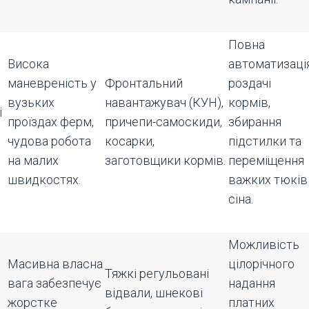
Повна
Висока
автоматизаці
маневреність у
Фронтальний
роздачі
вузьких
навантажувач (КУН),
кормів,
і
проїздах ферм,
причепи-самоскиди,
збирання
чудова робота
косарки,
підстилки та
на малих
заготовщики кормів.
переміщення
швидкостях.
важких тюків
сіна.
Можливість
Масивна власна
цілорічного
Тяжкі регульовані
вага забезпечує
надання
відвали, шнекові
жорстке
платних