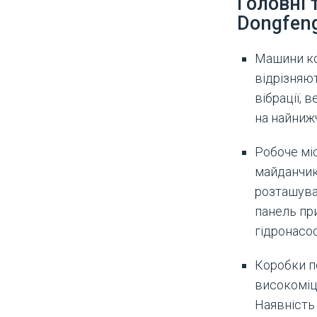
Головні 
Dongfen
Машини ко
відрізняю
вібрації,
на найниж
Робоче мі
майданчик 
розташува
панель пр
гідронасос
Коробки п
високоміц
Наявність 