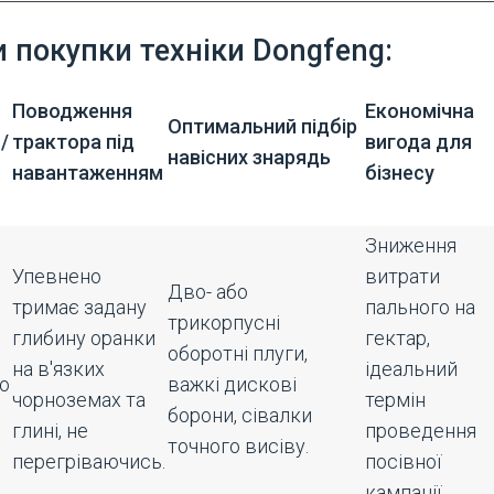
 покупки техніки Dongfeng:
Поводження
Економічна
Оптимальний підбір
/
трактора під
вигода для
навісних знарядь
навантаженням
бізнесу
Зниження
Упевнено
витрати
Дво- або
тримає задану
пального на
трикорпусні
глибину оранки
гектар,
оборотні плуги,
на в'язких
ідеальний
о
важкі дискові
чорноземах та
термін
борони, сівалки
глині, не
проведення
точного висіву.
перегріваючись.
посівної
кампанії.