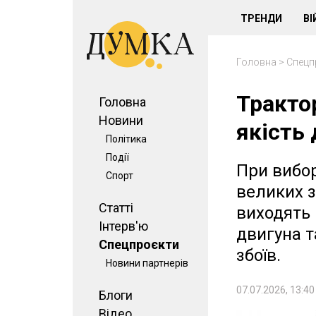
ТРЕНДИ
ВІ
Головна
>
Спецп
Тракто
Головна
Новини
якість
Політика
Події
При вибор
Спорт
великих з
Статті
виходять 
Інтерв'ю
двигуна т
Спецпроєкти
збоїв.
Новини партнерів
07.07.2026, 13:40
Блоги
Відео