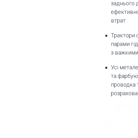
заднього 
ефективно
втрат.
Трактори 
парами гі
з важкими
Усі метал
та фарбуют
проводка т
розрахова