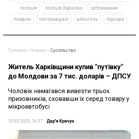
поліція
поліція Харкова
затримання
лікарня
постраждалі
алкоголь
підозра
Головна
>
Новини
>
Суспільство
Житель Харківщини купив "путівку"
до Молдови за 7 тис. доларів – ДПСУ
Чоловік намагався вивезти трьох
призовників, сховавши їх серед товару у
мікроавтобусі
10.03.2025, 16:37
Дар'я Кричун