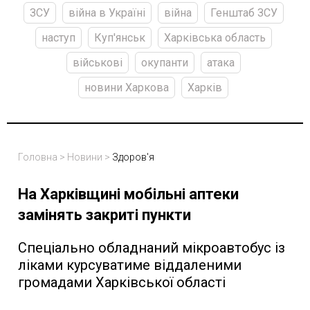
ЗСУ
війна в Україні
війна
Генштаб ЗСУ
наступ
Куп'янськ
Харківська область
військові
окупанти
атака
новини Харкова
Харків
Головна
>
Новини
>
Здоров'я
На Харківщині мобільні аптеки
замінять закриті пункти
Спеціально обладнаний мікроавтобус із
ліками курсуватиме віддаленими
громадами Харківської області