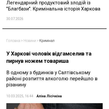
Легендарний продуктовий злодій із
"Благбази". Кримінальна історія Харкова
30.07.2026
Головна
>
Новини
>
Кримінал
У Харкові чоловік відгамселив та
пирнув ножем товариша
В одному з будинків у Салтівському
районі розпиття алкоголю перейшло в
різанину
10.03.2025, 16:44
Аліна Лісічкіна