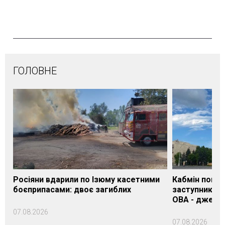
ГОЛОВНЕ
Росіяни вдарили по Ізюму касетними
Кабмін погод
боєприпасами: двоє загиблих
заступника н
ОВА - джере
07.08.2026
07.08.2026