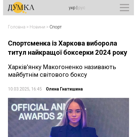
укр
|
рус
Головна
>
Новини
>
Спорт
Спортсменка із Харкова виборола
титул найкращої боксерки 2024 року
Харків'янку Макогоненко називають
майбутнім світового боксу
10.03.2025, 16:45
Олена Гнатишина