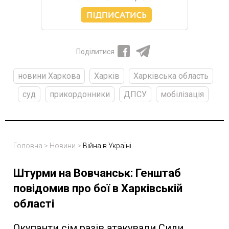
Поділитися
новини Харкова
Харків
Харківська область
суд
прикордонники
ДПСУ
мобілізація
Головна
>
Новини
>
Війна в Україні
Штурми на Вовчанськ: Генштаб
повідомив про бої в Харківській
області
Окупанти сім разів атакували Сили