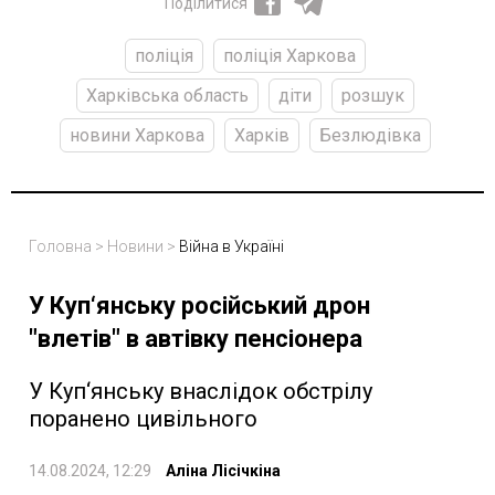
Поділитися
поліція
поліція Харкова
Харківська область
діти
розшук
новини Харкова
Харків
Безлюдівка
Головна
>
Новини
>
Війна в Україні
У Куп‘янську російський дрон
"влетів" в автівку пенсіонера
У Куп‘янську внаслідок обстрілу
поранено цивільного
14.08.2024, 12:29
Аліна Лісічкіна