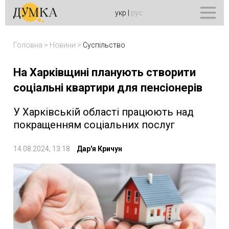
укр
|
рус
Головна
>
Новини
>
Суспільство
На Харківщині планують створити
соціальні квартири для пенсіонерів
У Харківській області працюють над
покращенням соціальних послуг
14.08.2024, 13:18
Дар'я Кричун