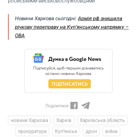
російськими військовослужбовцями.
Новини Харкова сьогодні:
Армія рф знищила
річкову переправу на Куп’янському напрямку –
ОВА
Поділитися
новини Харкова
Харків
Харківська область
прокуратура
Куп'янськ
дрон
війна