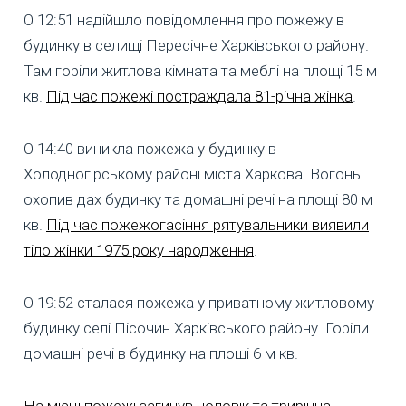
О 12:51 надійшло повідомлення про пожежу в
будинку в селищі Пересічне Харківського району.
Там горіли житлова кімната та меблі на площі 15 м
кв.
Під час пожежі постраждала 81-річна жінка
.
О 14:40 виникла пожежа у будинку в
Холодногірському районі міста Харкова. Вогонь
охопив дах будинку та домашні речі на площі 80 м
кв.
Під час пожежогасіння рятувальники виявили
тіло жінки 1975 року народження
.
О 19:52 сталася пожежа у приватному житловому
будинку селі Пісочин Харківського району. Горіли
домашні речі в будинку на площі 6 м кв.
На місці пожежі загинув чоловік та трирічна