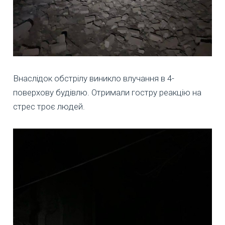
Внаслідок обстрілу виникло влучання в 4-
поверхову будівлю. Отримали гостру реакцію на
стрес троє людей.