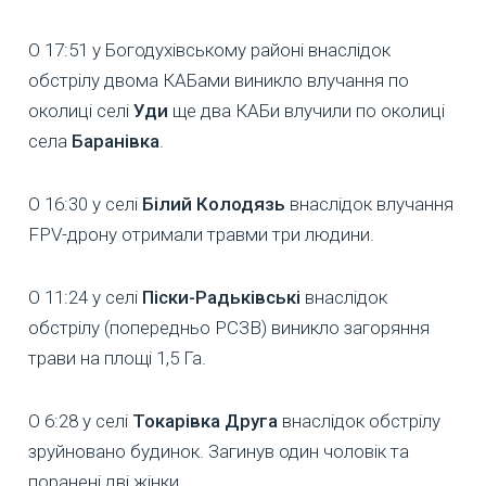
О 17:51 у Богодухівському районі внаслідок
обстрілу двома КАБами виникло влучання по
околиці селі
Уди
ще два КАБи влучили по околиці
села
Баранівка
.
О 16:30 у селі
Білий Колодязь
внаслідок влучання
FPV-дрону отримали травми три людини.
О 11:24 у селі
Піски-Радьківські
внаслідок
обстрілу (попередньо РСЗВ) виникло загоряння
трави на площі 1,5 Га.
О 6:28 у селі
Токарівка Друга
внаслідок обстрілу
зруйновано будинок. Загинув один чоловік та
поранені дві жінки.