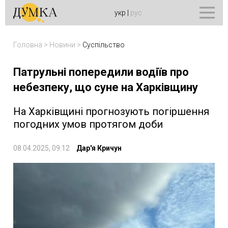
укр
|
рус
Головна
>
Новини
>
Суспільство
Патрульні попередили водіїв про
небезпеку, що суне на Харківщину
На Харківщині прогнозують погіршення
погодних умов протягом доби
08.04.2025, 09:12
Дар'я Кричун