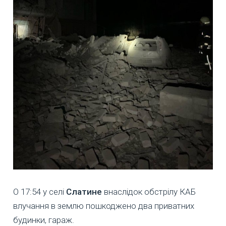
О 17:54 у селі
Слатине
внаслідок обстрілу КАБ
влучання в землю пошкоджено два приватних
будинки, гараж.