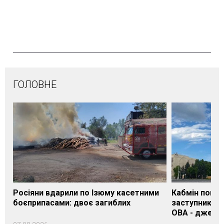
ГОЛОВНЕ
Росіяни вдарили по Ізюму касетними
Кабмін погод
боєприпасами: двоє загиблих
заступника н
ОВА - джере