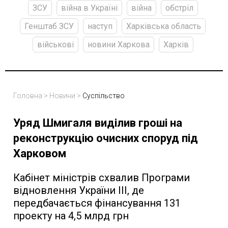
ЗСУ
війна в Україні
війна
обстріл
Генштаб ЗСУ
наступ
Харківська область
військові
новини Харкова
Харків
Головна
>
Новини
>
Суспільство
Уряд Шмигаля виділив гроші на
реконструкцію очисних споруд під
Харковом
Кабінет міністрів схвалив Програми
відновлення України III, де
передбачається фінансування 131
проекту на 4,5 млрд грн