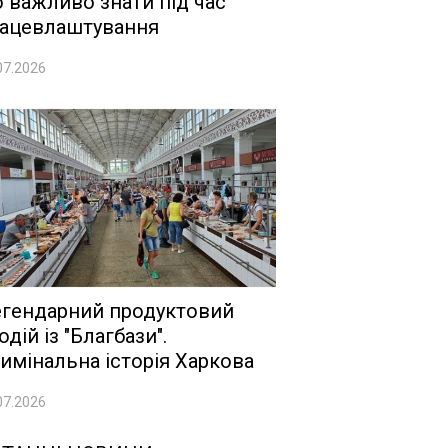
 важливо знати під час
ацевлаштування
07.2026
гендарний продуктовий
одій із "Благбази".
имінальна історія Харкова
07.2026