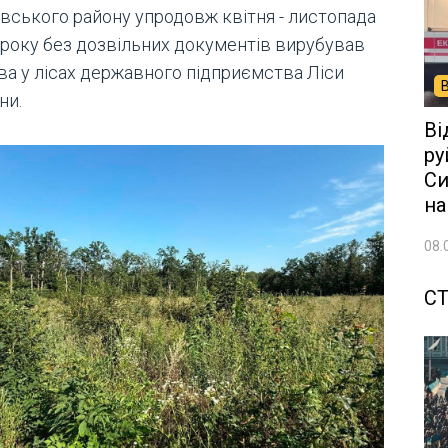
івського району упродовж квітня - листопада
 року без дозвільних документів вирубував
ва у лісах державного підприємства Ліси
ни.
Ві
ру
Си
на
08.
СТ