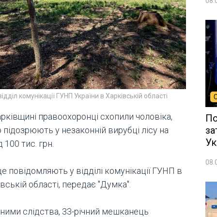
08.
відділ комунікації ГУНП України в Харківській області
арківщині правоохоронці схопили чоловіка,
По
за
 підозрюють у незаконній вирубці лісу на
Ук
 100 тис. грн.
08.
е повідомляють у відділі комунікації ГУНП в
вській області, передає "Думка".
аними слідства, 33-річний мешканець