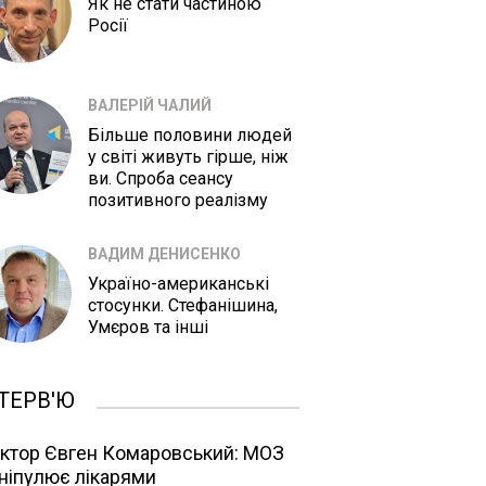
Як не стати частиною
Росії
ВАЛЕРІЙ ЧАЛИЙ
Більше половини людей
у світі живуть гірше, ніж
ви. Спроба сеансу
позитивного реалізму
ВАДИМ ДЕНИСЕНКО
Україно-американські
стосунки. Стефанішина,
Умєров та інші
ТЕРВ'Ю
ктор Євген Комаровський: МОЗ
ніпулює лікарями