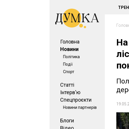
ТРЕ
Голов
На
Головна
Новини
лі
Політика
по
Події
Спорт
Пол
Статті
дер
Інтерв'ю
Спецпроєкти
19.05.
Новини партнерів
Блоги
Відео