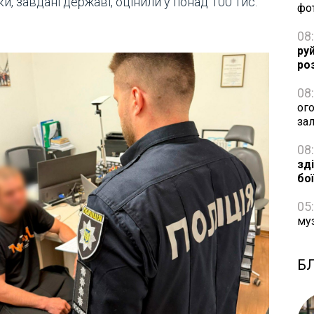
и, завдані державі, оцінили у понад 100 тис.
фо
08
ру
ро
08
ог
за
08
зд
бо
05
му
Б