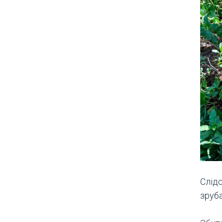
Слід
зруб