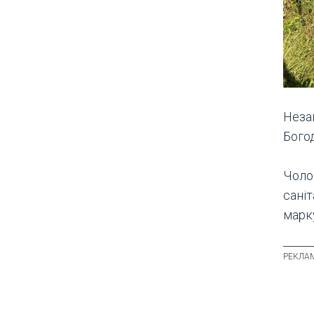
Незак
Богод
Чоло
саніт
марк