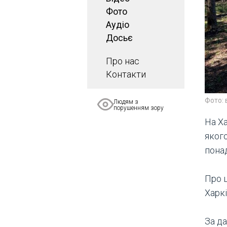
Фото
Аудіо
Досьє
Про нас
Контакти
Фото: 
Людям з
порушенням зору
На Х
якого
понад
Про ц
Харкі
За д