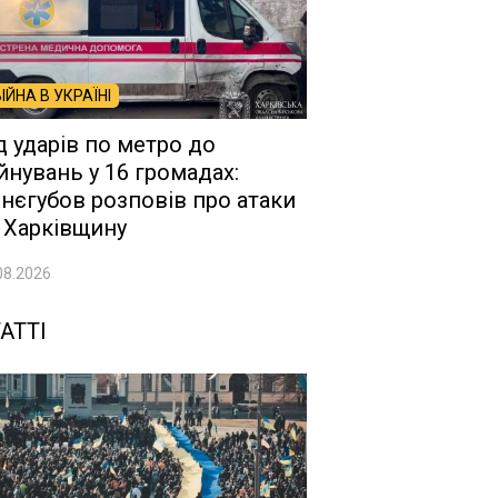
ВІЙНА В УКРАЇНІ
д ударів по метро до
йнувань у 16 громадах:
нєгубов розповів про атаки
 Харківщину
08.2026
АТТІ