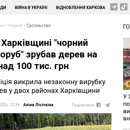
НДИ
ВІЙНА В УКРАЇНІ
ВІДНОВЛЕННЯ ХАРКОВА
на
>
Новини
>
Суспільство
Г
 Харківщині "чорний
соруб" зрубав дерев на
над 100 тис. грн
іція викрила незаконну вирубку
ев у двох районах Харківщини
У 
по
2026, 10:39
Аліна Лісічкіна
Поділитися
ви
вн