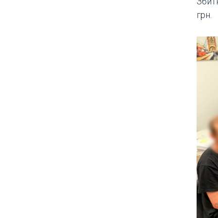
Збитк
грн.