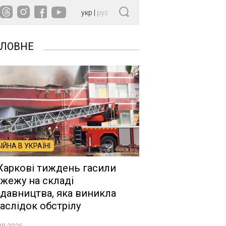
укр
|
рус
ОЛОВНЕ
ВІЙНА В УКРАЇНІ
Харкові тиждень гасили
жежу на складі
давництва, яка виникла
аслідок обстрілу