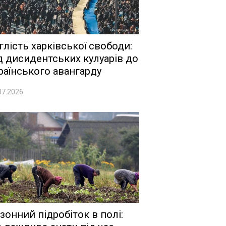
глість харківської свободи:
д дисидентських кулуарів до
раїнського авангарду
07.2026
зонний підробіток в полі: