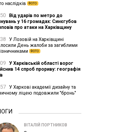
то наслідків
ФОТО
:50
Від ударів по метро до
йнувань у 16 громадах: Синєгубов
зповів про атаки на Харківщину
:38
У Лозовій на Харківщині
олосили День жалоби за загиблими
лізничниками
ФОТО
:09
У Харківській області ворог
ійснив 14 спроб прориву: географія
їв
:57
У Харкові академії дизайну та
зичному ліцею подовжили "бронь"
ЛОГИ
ВІТАЛІЙ ПОРТНИКОВ