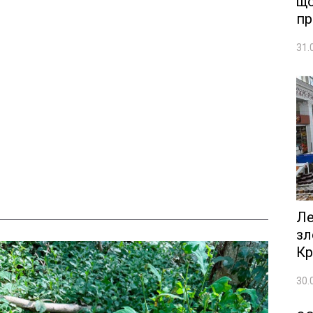
що
пр
31.
Ле
зл
Кр
30.