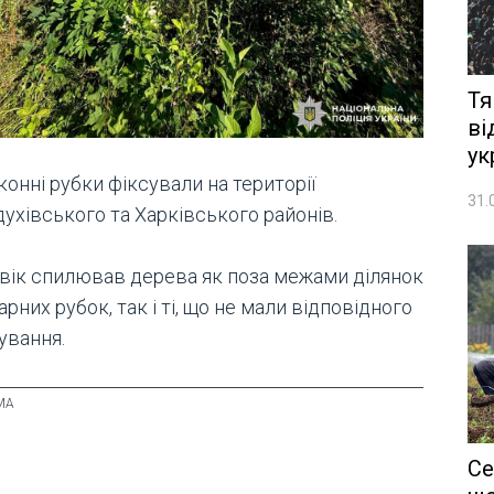
Тя
ві
ук
онні рубки фіксували на території
31.
ухівського та Харківського районів.
вік спилював дерева як поза межами ділянок
арних рубок, так і ті, що не мали відповідного
ування.
Се