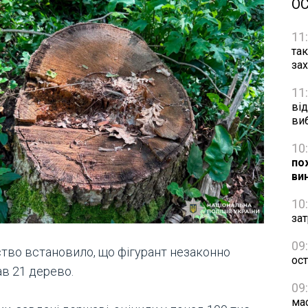
О
11
та
за
11
від
ви
10
по
ви
10
зат
09
ство встановило, що фігурант незаконно
ос
ав 21 дерево.
09
ма