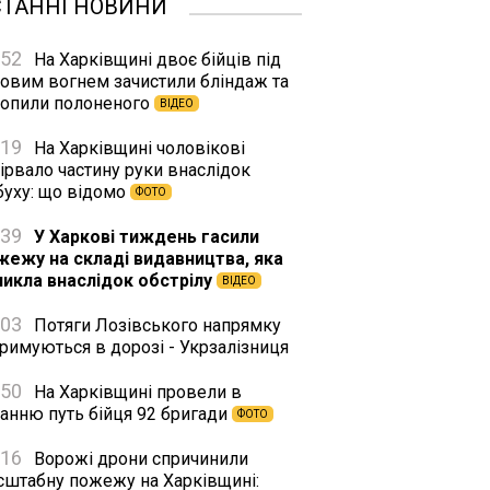
СТАННІ НОВИНИ
:52
На Харківщині двоє бійців під
ковим вогнем зачистили бліндаж та
хопили полоненого
ВІДЕО
:19
На Харківщині чоловікові
ірвало частину руки внаслідок
буху: що відомо
ФОТО
:39
У Харкові тиждень гасили
жежу на складі видавництва, яка
никла внаслідок обстрілу
ВІДЕО
:03
Потяги Лозівського напрямку
римуються в дорозі - Укрзалізниця
:50
На Харківщині провели в
танню путь бійця 92 бригади
ФОТО
:16
Ворожі дрони спричинили
сштабну пожежу на Харківщині: