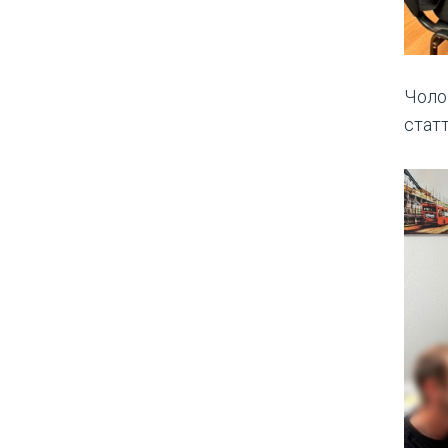
Чоло
статт