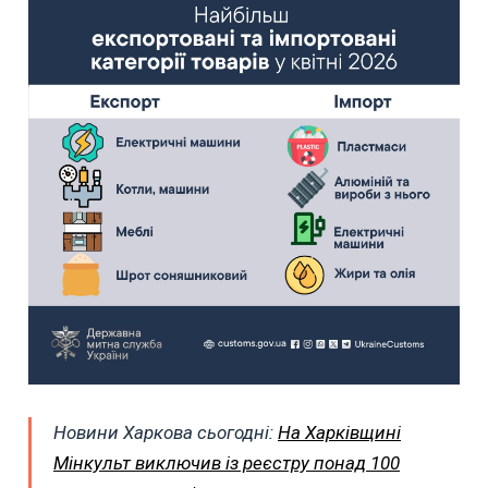
Новини Харкова сьогодні:
На Харківщині
Мінкульт виключив із реєстру понад 100