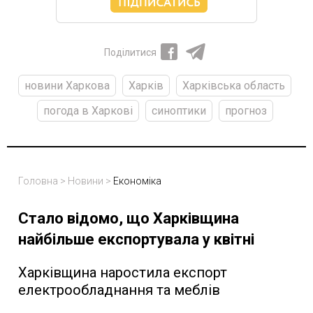
Поділитися
новини Харкова
Харків
Харківська область
погода в Харкові
синоптики
прогноз
Головна
>
Новини
>
Економіка
Стало відомо, що Харківщина
найбільше експортувала у квітні
Харківщина наростила експорт
електрообладнання та меблів