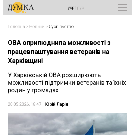
укр
|
рус
Головна
>
Новини
>
Суспільство
ОВА оприлюднила можливості з
працевлаштування ветеранів на
Харківщині
У Харківській ОВА розширюють
можливості підтримки ветеранів та їхніх
родин у громадах
20.05.2026, 18:47
Юрій Ларін