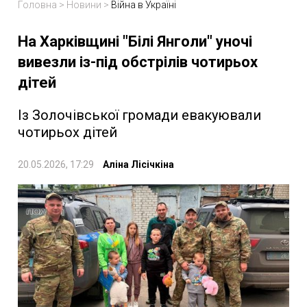
Головна
>
Новини
>
Війна в Україні
На Харківщині "Білі Янголи" уночі
вивезли із-під обстрілів чотирьох
дітей
Із Золочівської громади евакуювали
чотирьох дітей
20.05.2026, 17:29
Аліна Лісічкіна