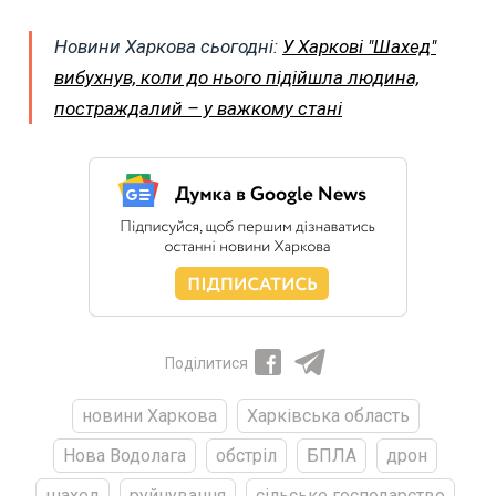
Новини Харкова сьогодні:
У Харкові "Шахед"
вибухнув, коли до нього підійшла людина,
постраждалий – у важкому стані
Поділитися
новини Харкова
Харківська область
Нова Водолага
обстріл
БПЛА
дрон
шахед
руйнування
сільське господарство