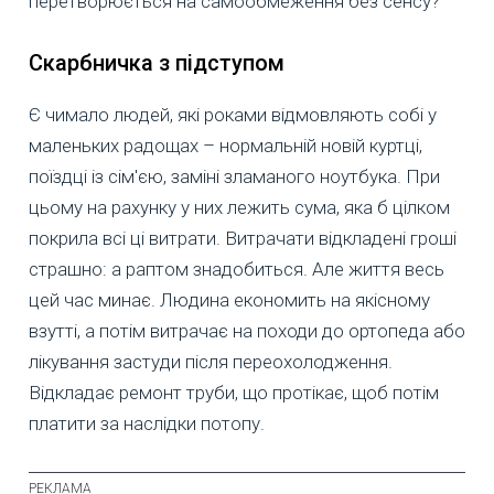
перетворюється на самообмеження без сенсу?
Скарбничка з підступом
Є чимало людей, які роками відмовляють собі у
маленьких радощах – нормальній новій куртці,
поїздці із сім'єю, заміні зламаного ноутбука. При
цьому на рахунку у них лежить сума, яка б цілком
покрила всі ці витрати. Витрачати відкладені гроші
страшно: а раптом знадобиться. Але життя весь
цей час минає. Людина економить на якісному
взутті, а потім витрачає на походи до ортопеда або
лікування застуди після переохолодження.
Відкладає ремонт труби, що протікає, щоб потім
платити за наслідки потопу.