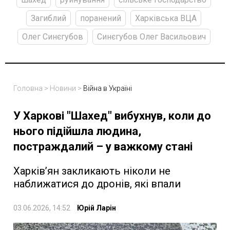
Загиблий
поранений
Харківська ВЦА
Олег Синєгубов
Синєгубов Олег Васильович
Головна
>
Новини
>
Війна в Україні
У Харкові "Шахед" вибухнув, коли до
нього підійшла людина,
постраждалий – у важкому стані
Харків’ян закликають ніколи не
наближатися до дронів, які впали
03.06.2026, 14:52
Юрій Ларін