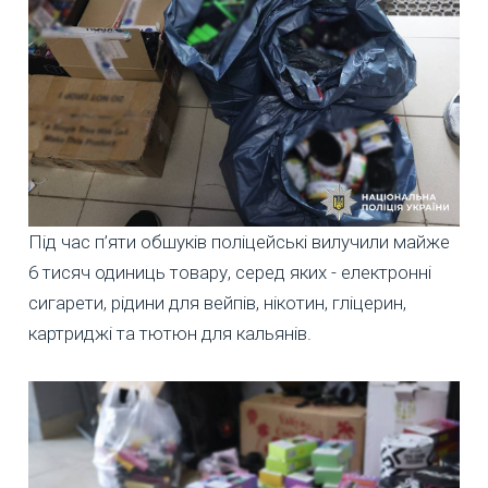
Під час п’яти обшуків поліцейські вилучили майже
6 тисяч одиниць товару, серед яких - електронні
сигарети, рідини для вейпів, нікотин, гліцерин,
картриджі та тютюн для кальянів.