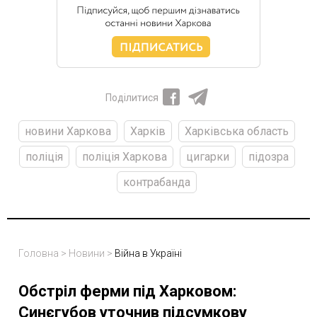
Поділитися
новини Харкова
Харків
Харківська область
поліція
поліція Харкова
цигарки
підозра
контрабанда
Головна
>
Новини
>
Війна в Україні
Обстріл ферми під Харковом:
Синєгубов уточнив підсумкову