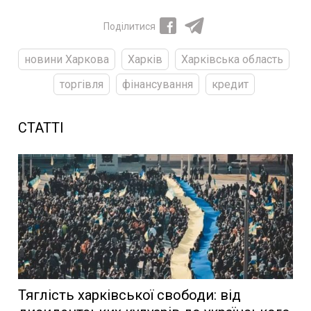
Поділитися
новини Харкова
Харків
Харківська область
торгівля
фінансування
кредит
СТАТТІ
Тяглість харківської свободи: від