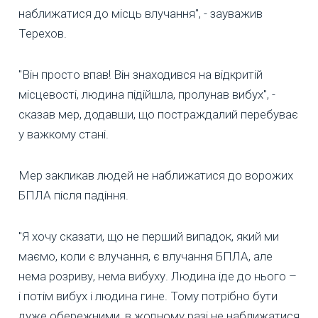
наближатися до місць влучання", - зауважив
Терехов.
"Він просто впав! Він знаходився на відкритій
місцевості, людина підійшла, пролунав вибух", -
сказав мер, додавши, що постраждалий перебуває
у важкому стані.
Мер закликав людей не наближатися до ворожих
БПЛА після падіння.
"Я хочу сказати, що не перший випадок, який ми
маємо, коли є влучання, є влучання БПЛА, але
нема розриву, нема вибуху. Людина іде до нього –
і потім вибух і людина гине. Тому потрібно бути
дуже обережними, в жодному разі не наближатися