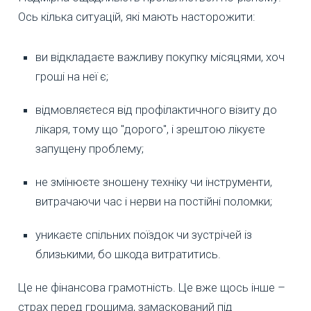
Ось кілька ситуацій, які мають насторожити:
ви відкладаєте важливу покупку місяцями, хоч
гроші на неї є;
відмовляєтеся від профілактичного візиту до
лікаря, тому що "дорого", і зрештою лікуєте
запущену проблему;
не змінюєте зношену техніку чи інструменти,
витрачаючи час і нерви на постійні поломки;
уникаєте спільних поїздок чи зустрічей із
близькими, бо шкода витратитись.
Це не фінансова грамотність. Це вже щось інше –
страх перед грошима, замаскований під