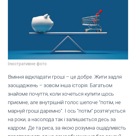
Ілюстративне фото
Вміння відкладати гроші – це добре. Жити задля
заощаджень – зовсім інша історія. Багатьом
знайоме почуття, коли хочеться купити щось
приємне, але внутрішній голос шепоче "потім, не
марнуй гроші даремно". І ось "потім" розтягується
на роки, а насолода так і залишається десь за
кадром. Де та риса, за якою розумна ощадливість