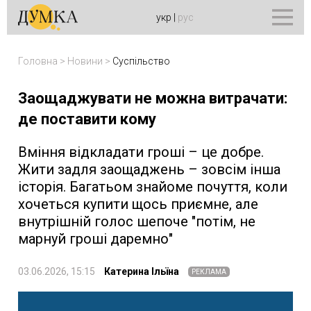
укр
|
рус
Головна
>
Новини
>
Суспільство
Заощаджувати не можна витрачати:
де поставити кому
Вміння відкладати гроші – це добре.
Жити задля заощаджень – зовсім інша
історія. Багатьом знайоме почуття, коли
хочеться купити щось приємне, але
внутрішній голос шепоче "потім, не
марнуй гроші даремно"
03.06.2026, 15:15
Катерина Ільїна
РЕКЛАМА