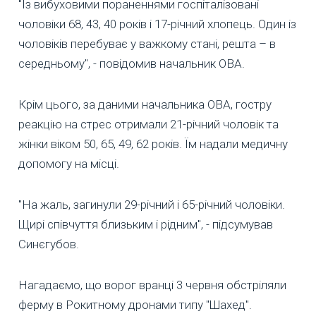
"Із вибуховими пораненнями госпіталізовані
чоловіки 68, 43, 40 років і 17-річний хлопець. Один із
чоловіків перебуває у важкому стані, решта – в
середньому", - повідомив начальник ОВА.
Крім цього, за даними начальника ОВА, гостру
реакцію на стрес отримали 21-річний чоловік та
жінки віком 50, 65, 49, 62 років. Їм надали медичну
допомогу на місці.
"На жаль, загинули 29-річний і 65-річний чоловіки.
Щирі співчуття близьким і рідним", - підсумував
Синєгубов.
Нагадаємо, що ворог вранці 3 червня обстріляли
ферму в Рокитному дронами типу "Шахед".