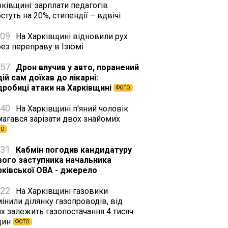
ківщині: зарплати педагогів
стуть на 20%, стипендії – вдвічі
:09
На Харківщині відновили рух
рез переправу в Ізюмі
:57
Дрон влучив у авто, поранений
ій сам доїхав до лікарні:
дробиці атаки на Харківщині
ФОТО
:40
На Харківщині п'яний чоловік
магався зарізати двох знайомих
ТО
:31
Кабмін погодив кандидатуру
вого заступника начальника
рківської ОВА - джерело
:22
На Харківщині газовики
інили ділянку газопроводів, від
х залежить газопостачання 4 тисяч
дин
ФОТО