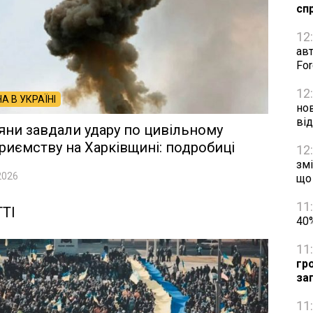
сп
12
авт
Fo
12
НА В УКРАЇНІ
нов
ві
яни завдали удару по цивільному
риємству на Харківщині: подробиці
12
змі
2026
що
11
ТІ
40%
11
гр
за
11