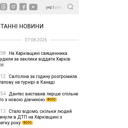
укр
|
рус
СТАННІ НОВИНИ
07.08.2026
:58
На Харківщині священника
удили за заклики віддати Харків
ії
:12
Світоліна за годину розгромила
апову на турнірі в Канаді
:54
Дантес виставив перше спільне
то з новою дівчиною
ФОТО
:13
Стало відомо, скільки людей
гинули в ДТП на Харківщині з
чатку року
ФОТО