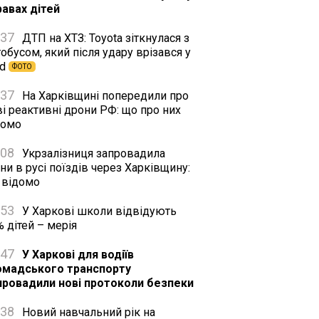
равах дітей
:37
ДТП на ХТЗ: Toyota зіткнулася з
обусом, який після удару врізався у
rd
ФОТО
:37
На Харківщині попередили про
і реактивні дрони РФ: що про них
домо
:08
Укрзалізниця запровадила
ни в русі поїздів через Харківщину:
 відомо
:53
У Харкові школи відвідують
 дітей – мерія
:47
У Харкові для водіїв
омадського транспорту
провадили нові протоколи безпеки
:38
Новий навчальний рік на