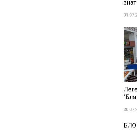
знат
31.07.
Леге
"Бла
30.07.
БЛО