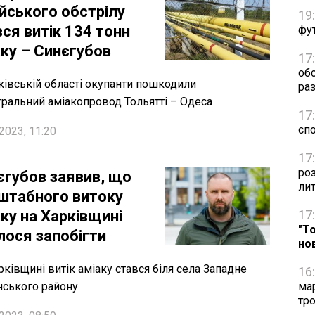
ійського обстрілу
19
ся витік 134 тонн
фут
аку – Синєгубов
17
об
ківській області окупанти пошкодили
раз
тральний аміакопровод Тольятті – Одеса
17
сп
2023, 11:20
17
ро
єгубов заявив, що
ли
штабного витоку
ку на Харківщині
17
"Т
лося запобігти
но
рківщині витік аміаку стався біля села Западне
16
нського району
ма
тро