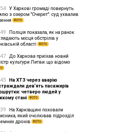
:54
У Харкові громаді повернуть
млю з озером "Очерет": суд ухвалив
шення
ФОТО
:49
Поліція показала, як на ранок
лядають місця обстрілів у
ківській області
ФОТО
:47
До Харкова приїхав новий
істр культури Литви: що відомо
ТО
:45
На ХТЗ через аварію
страждали девʼять пасажирів
ршрутки: четверо людей у
жкому стані
ФОТО
:39
На Харківщині поховали
хисника, який очолював підрозділ
земних дронів
ФОТО