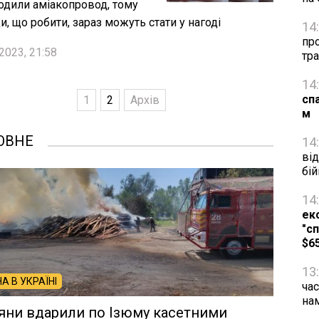
дили аміакопровод, тому
и, що робити, зараз можуть стати у нагоді
14
про
2023, 21:58
тра
14
сп
1
2
Архів
м
ОВНЕ
14
від
бій
14
ек
"сп
$6
13
НА В УКРАЇНІ
час
на
яни вдарили по Ізюму касетними