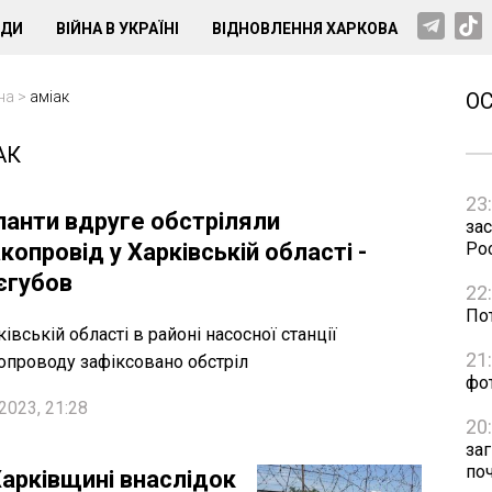
НДИ
ВІЙНА В УКРАЇНІ
ВІДНОВЛЕННЯ ХАРКОВА
на
>
аміак
О
АК
23
панти вдруге обстріляли
зас
копровід у Харківській області -
Рос
єгубов
22
Пот
ківській області в районі насосної станції
21
опроводу зафіксовано обстріл
фо
2023, 21:28
20
за
по
Харківщині внаслідок