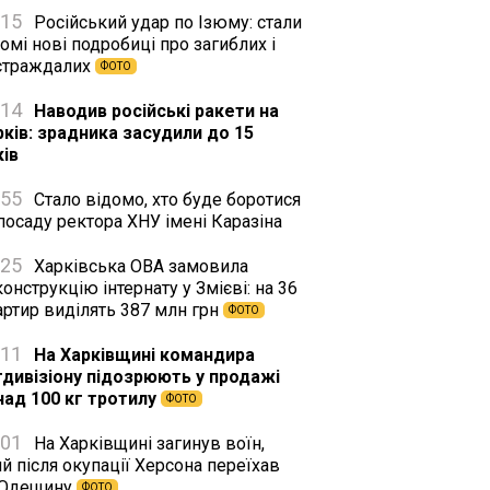
:15
Російський удар по Ізюму: стали
омі нові подробиці про загиблих і
страждалих
ФОТО
:14
Наводив російські ракети на
рків: зрадника засудили до 15
ків
:55
Стало відомо, хто буде боротися
посаду ректора ХНУ імені Каразіна
:25
Харківська ОВА замовила
онструкцію інтернату у Змієві: на 36
артир виділять 387 млн грн
ФОТО
:11
На Харківщині командира
тдивізіону підозрюють у продажі
над 100 кг тротилу
ФОТО
:01
На Харківщині загинув воїн,
й після окупації Херсона переїхав
 Одещину
ФОТО