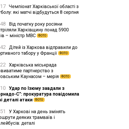
:17
Чемпіонат Харківської області з
болу: які матчі відбудуться 8 серпня
:48
Від початку року росіяни
стріляли Харківщину понад 5900
ів – міністр МВС
ФОТО
:42
Дітей із Харкова відправили до
ортивного табору у Франції
ФОТО
:22
Харківська міськрада
звиватиме партнерство з
товським Каунасом – мерія
ФОТО
:10
Удар по Ізюму завдали з
орнадо-С": прокуратура повідомила
ві деталі атаки
ФОТО
:51
У Харкові на день змінять
ршрути деяких трамваїв і
лейбусів: деталі