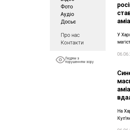
рос
Фото
став
Аудіо
амі
Досьє
Про нас
У Хар
магіс
Контакти
06.06.
Людям з
порушенням зору
Син
мас
аміа
вда
На Ха
Куп'я