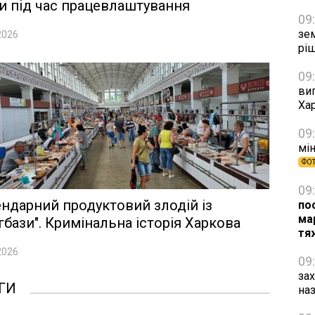
и під час працевлаштування
09
зе
2026
рі
09
виг
Хар
09
мін
ФО
09
ндарний продуктовий злодій із
по
ма
гбази". Кримінальна історія Харкова
тя
2026
09
за
ГИ
на