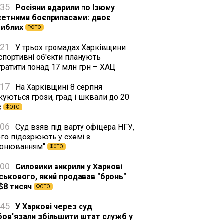
:35
Росіяни вдарили по Ізюму
сетними боєприпасами: двоє
гиблих
ФОТО
:21
У трьох громадах Харківщини
спортивні об'єкти планують
тратити понад 17 млн грн – ХАЦ
:17
На Харківщині 8 серпня
куються грози, град і шквали до 20
с
ФОТО
:06
Суд взяв під варту офіцера НГУ,
го підозрюють у схемі з
ронюванням"
ФОТО
:00
Силовики викрили у Харкові
йськового, який продавав "бронь"
 $8 тисяч
ФОТО
:45
У Харкові через суд
бов'язали збільшити штат служб у