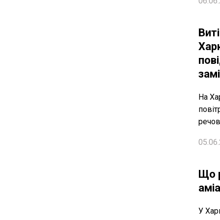
06.06.
Виті
Хар
пов
замі
На Ха
повіт
речов
05.06.
Що 
амі
У Хар