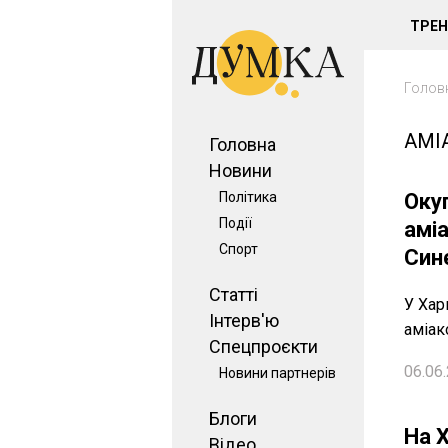
ТРЕ
Голов
АМІ
Головна
Новини
Політика
Оку
Події
аміа
Спорт
Син
Статті
У Хар
Інтерв'ю
аміак
Спецпроєкти
06.06.
Новини партнерів
Блоги
На 
Відео