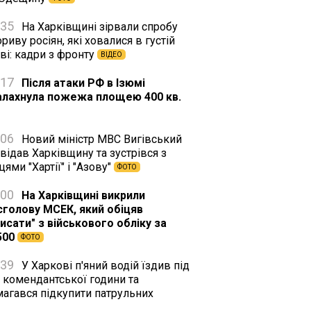
:35
На Харківщині зірвали спробу
риву росіян, які ховалися в густій
ві: кадри з фронту
ВІДЕО
:17
Після атаки РФ в Ізюмі
алахнула пожежа площею 400 кв.
:06
Новий міністр МВС Вигівський
відав Харківщину та зустрівся з
цями "Хартії" і "Азову"
ФОТО
:00
На Харківщині викрили
сголову МСЕК, який обіцяв
исати" з військового обліку за
500
ФОТО
:39
У Харкові п'яний водій їздив під
 комендантської години та
магався підкупити патрульних