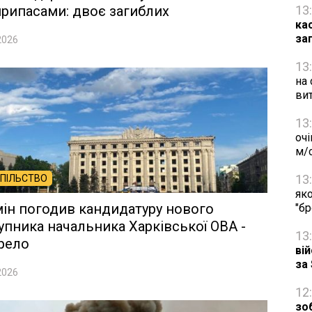
рипасами: двоє загиблих
13
ка
за
2026
13
на 
ви
13
очі
м/
13
ПІЛЬСТВО
яко
ін погодив кандидатуру нового
"б
упника начальника Харківської ОВА -
13
рело
ві
за
2026
12
зо