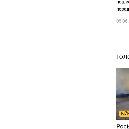
пошко
порад
05.06.
ГОЛ
ВІЙ
Росі