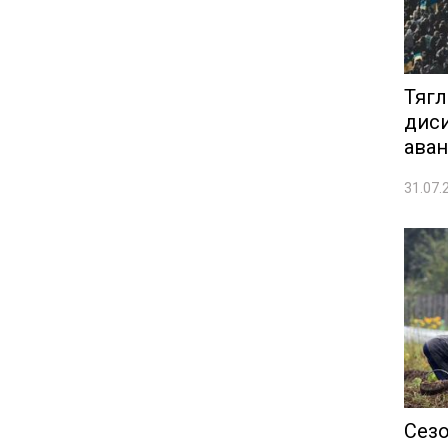
Тягл
диси
аван
31.07.
Сезо