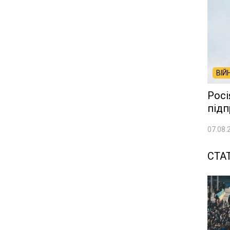
ВІЙ
Росі
підп
07.08.
СТАТ