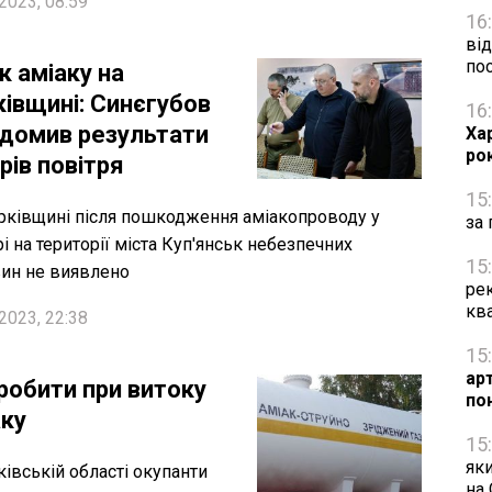
2023, 08:59
16
від
по
к аміаку на
ківщині: Синєгубов
16
ідомив результати
Ха
ро
рів повітря
15
рківщині після пошкодження аміакопроводу у
за 
рі на території міста Куп'янськ небезпечних
15
ин не виявлено
рек
кв
2023, 22:38
15
ар
робити при витоку
по
аку
15
яки
ківській області окупанти
на