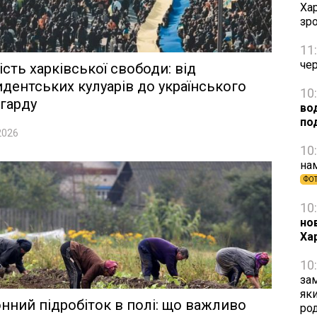
Хар
зро
11
че
ість харківської свободи: від
дентських кулуарів до українського
10
гарду
вод
по
2026
10
на
ФО
10
но
Ха
10
зам
яки
нний підробіток в полі: що важливо
ро