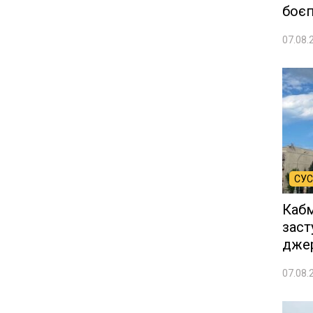
боєп
07.08.
СУС
Кабм
заст
дже
07.08.