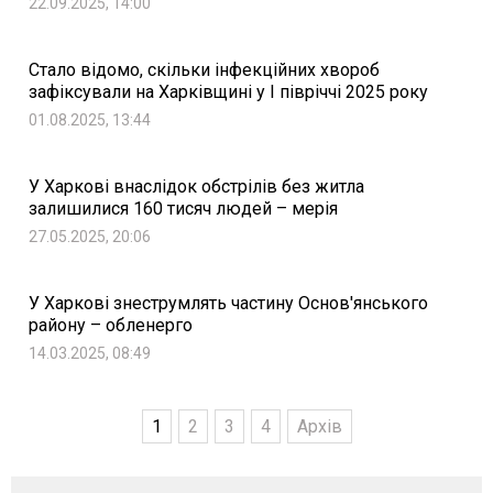
22.09.2025, 14:00
Стало відомо, скільки інфекційних хвороб
зафіксували на Харківщині у I півріччі 2025 року
01.08.2025, 13:44
У Харкові внаслідок обстрілів без житла
залишилися 160 тисяч людей – мерія
27.05.2025, 20:06
У Харкові знеструмлять частину Основ'янського
району – обленерго
14.03.2025, 08:49
1
2
3
4
Архів