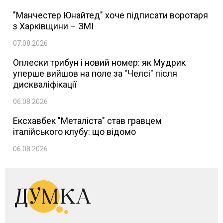
"Манчестер Юнайтед" хоче підписати воротаря
з Харківщини – ЗМІ
07.08.2026
Оплески трибун і новий номер: як Мудрик
уперше вийшов на поле за "Челсі" після
дискваліфікації
06.08.2026
Ексхавбек "Металіста" став гравцем
італійського клубу: що відомо
06.08.2026