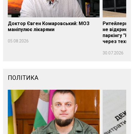
Доктор Євген Комаровський: МОЗ
Ритейлерка А
маніпулює лікарями
не відкриєть
паркінгу "Нік
05.08.2026
через техніч
30.07.2026
ПОЛІТИКА