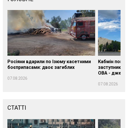
Росіяни вдарили по Ізюму касетними
Кабмін погод
боєприпасами: двоє загиблих
заступника н
ОВА - джере
07.08.2026
07.08.2026
СТАТТІ