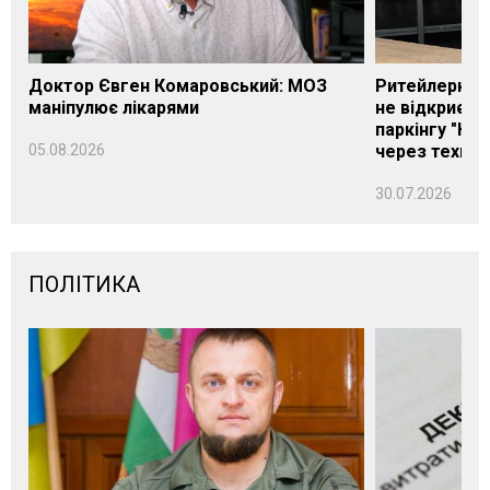
Доктор Євген Комаровський: МОЗ
Ритейлерка А
маніпулює лікарями
не відкриєть
паркінгу "Нік
05.08.2026
через техніч
30.07.2026
ПОЛІТИКА