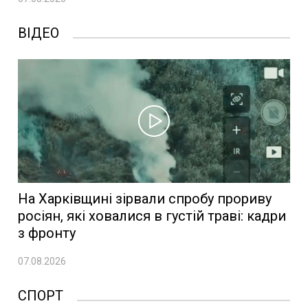
ВІДЕО
На Харківщині зірвали спробу прориву
росіян, які ховалися в густій траві: кадри
з фронту
07.08.2026
СПОРТ