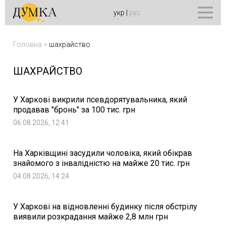
укр
|
рус
Головна
>
шахрайство
ШАХРАЙСТВО
У Харкові викрили псевдорятувальника, який
продавав "бронь" за 100 тис. грн
06.08.2026, 12:41
На Харківщині засудили чоловіка, який обікрав
знайомого з інвалідністю на майже 20 тис. грн
04.08.2026, 14:24
У Харкові на відновленні будинку після обстрілу
виявили розкрадання майже 2,8 млн грн