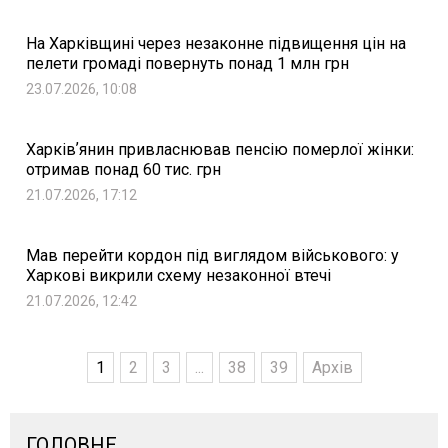
На Харківщині через незаконне підвищення цін на
пелети громаді повернуть понад 1 млн грн
23.07.2026, 10:08
Харківʼянин привласнював пенсію померлої жінки:
отримав понад 60 тис. грн
21.07.2026, 17:12
Мав перейти кордон під виглядом військового: у
Харкові викрили схему незаконної втечі
21.07.2026, 12:42
1
2
3
...
38
39
Архів
ГОЛОВНЕ