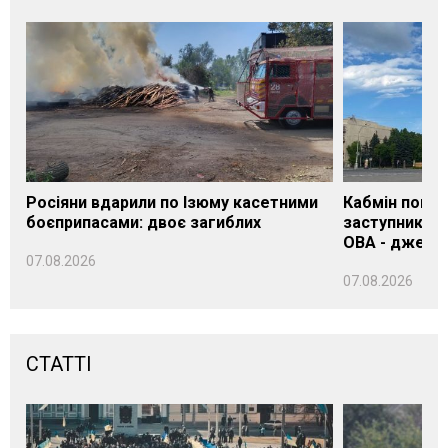
Росіяни вдарили по Ізюму касетними
Кабмін погод
боєприпасами: двоє загиблих
заступника н
ОВА - джере
07.08.2026
07.08.2026
СТАТТІ