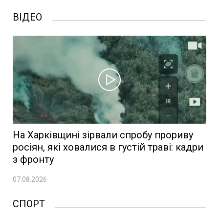
ВІДЕО
На Харківщині зірвали спробу прориву
росіян, які ховалися в густій траві: кадри
з фронту
07.08.2026
СПОРТ