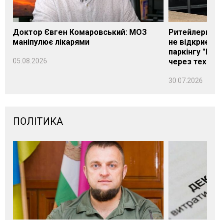
Доктор Євген Комаровський: МОЗ
Ритейлерка А
маніпулює лікарями
не відкриєть
паркінгу "Нік
05.08.2026
через техніч
30.07.2026
ПОЛІТИКА