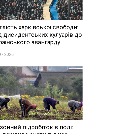
глість харківської свободи:
д дисидентських кулуарів до
раїнського авангарду
07.2026
зонний підробіток в полі: