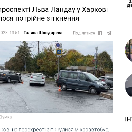
проспекті Льва Ландау у Харкові
лося потрійне зіткнення
2023, 13:51
Галина Шподарева
Поділитися
 Думка
ІН
кові на перехресті зіткнулися мікроавтобус,