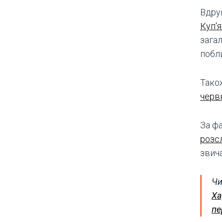
Вдру
Куп'
загал
побл
Так
черв
За ф
розс
звича
Чи
Ха
пе