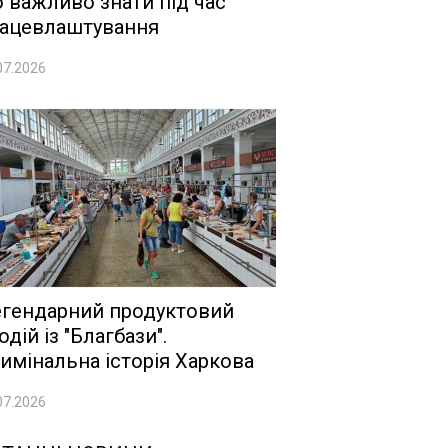
 важливо знати під час
ацевлаштування
07.2026
гендарний продуктовий
одій із "Благбази".
имінальна історія Харкова
07.2026