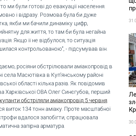
що
 то ми були готові до евакуації населення.
пр
мовно і відразу. Розмова була би дуже
31.
ка, якби ми бачили динаміку цифр,
йнятну для життя, то там би була негайна
ація. Якщо її не відбулося, то ситуація
шилася контрольованою", - підсумував він.
даємо, росіяни обстрілювали аміакопровід в
ні села Масютівка в Куп'янському районі
вської області кілька разів. Як повідомив
ва Харківської ОВА Олег Синєгубов, перший
Ле
купанти обстріляли аміакопровід 5 червня
.
зл
ся виток 134 тонн аміаку. Проте масштабної
Кр
строфи вдалося запобігти, спрацювала
30.
матична запірна арматура.