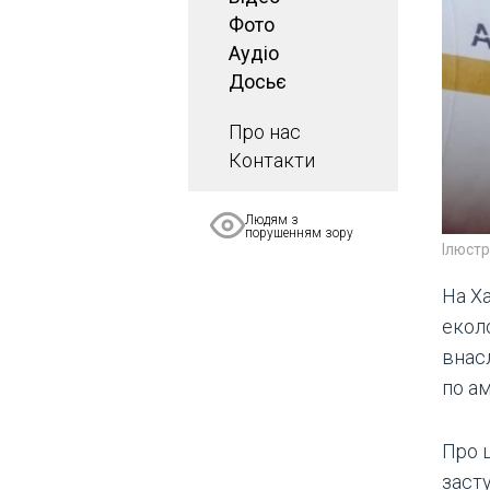
Фото
Аудіо
Досьє
Про нас
Контакти
Людям з
порушенням зору
Ілюст
На Х
еколо
внас
по а
Про 
заст