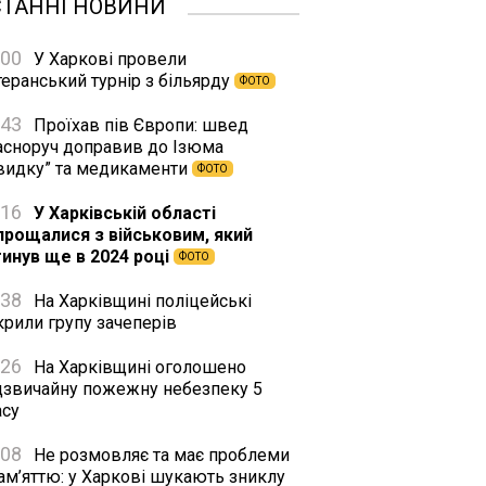
СТАННІ НОВИНИ
:00
У Харкові провели
еранський турнір з більярду
ФОТО
:43
Проїхав пів Європи: швед
асноруч доправив до Ізюма
видку” та медикаменти
ФОТО
:16
У Харківській області
прощалися з військовим, який
гинув ще в 2024 році
ФОТО
:38
На Харківщині поліцейські
крили групу зачеперів
:26
На Харківщині оголошено
дзвичайну пожежну небезпеку 5
асу
:08
Не розмовляє та має проблеми
ам’яттю: у Харкові шукають зниклу