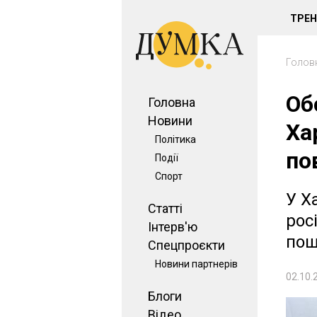
ТРЕ
Голов
Об
Головна
Новини
Ха
Політика
по
Події
Спорт
У Х
Статті
рос
Інтерв'ю
пош
Спецпроєкти
Новини партнерів
02.10.
Блоги
Відео