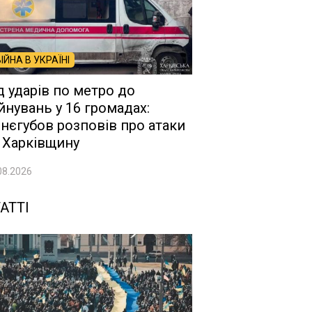
ВІЙНА В УКРАЇНІ
д ударів по метро до
йнувань у 16 громадах:
нєгубов розповів про атаки
 Харківщину
08.2026
АТТІ