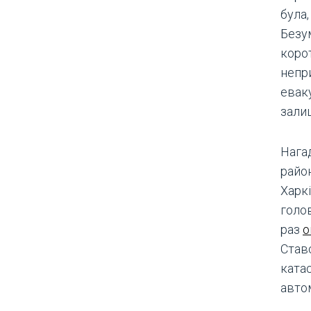
була,
Безу
корот
непри
еваку
зали
Нага
райо
Харкі
голо
раз
о
Став
ката
авто