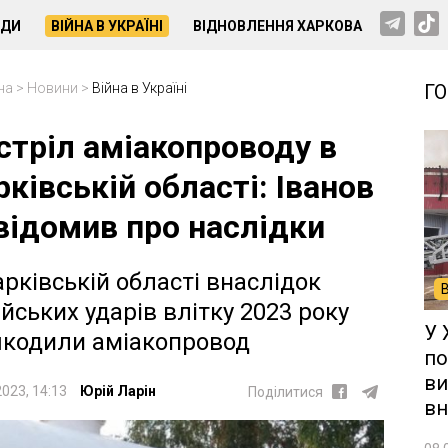
НДИ
ВІЙНА В УКРАЇНІ
ВІДНОВЛЕННЯ ХАРКОВА
на
>
Новини
>
Війна в Україні
Г
стріл аміакопроводу в
рківській області: Іванов
відомив про наслідки
арківській області внаслідок
ійських ударів влітку 2023 року
У 
кодили аміакопровод
по
ви
2023, 14:13
Юрій Ларін
Поділитися
вн