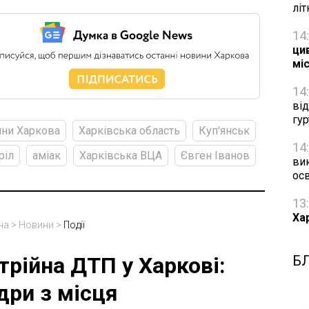
лі
14
цив
мі
14
ві
гу
ни Харкова
Харківська область
Куп'янськ
14
ріл
аміак
Харківська ВЦА
Євген Іванов
ви
осв
13
Ха
на
>
Новини
>
Події
Б
трійна ДТП у Харкові:
дри з місця