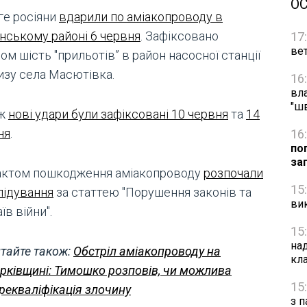
О
ге росіяни
вдарили по аміакопроводу в
янському районі 6 червня
. Зафіксовано
17
вет
ом шість "прильотів” в район насосної станції
изу села Масютівка.
16
вл
"ш
ож
нові удари були зафіксовані 10 червня
та
14
ня
.
16
по
за
актом пошкодження аміакопроводу
розпочали
15
лідування
за статтею "Порушення законів та
ви
їв війни".
15
на
тайте також:
Обстріл аміакопроводу на
кл
рківщині: Тимошко розповів, чи можлива
15
рекваліфікація злочину
з п