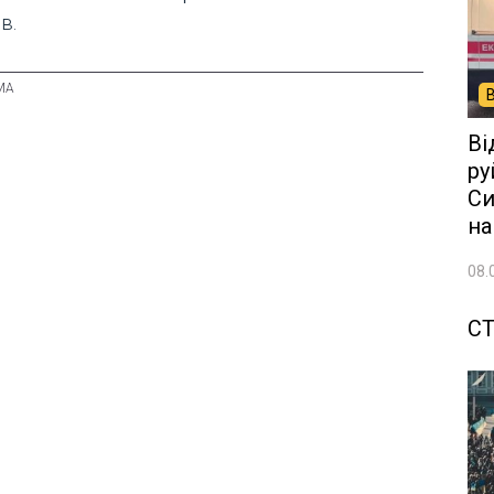
в.
Ві
ру
Си
на
08.
СТ