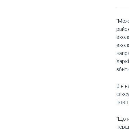
"Мож
район
еколо
еколо
напр
Харкі
збитк
Він н
фікс
повіт
"Що н
перш