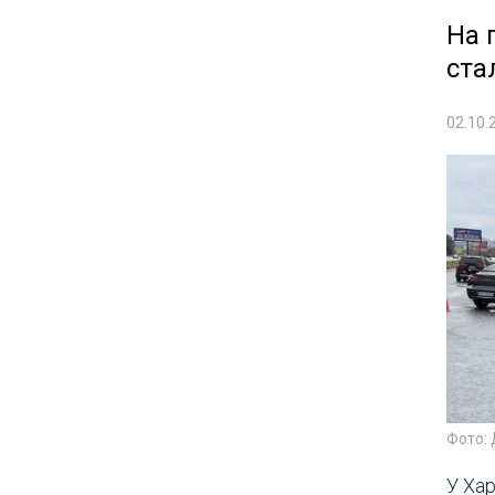
На 
ста
02.10.
Фото:
У Хар