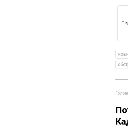
нови
обст
Голов
По
Ка