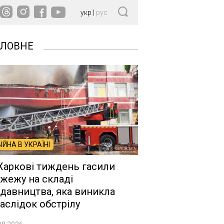
укр
|
рус
ОЛОВНЕ
ВІЙНА В УКРАЇНІ
Харкові тиждень гасили
жежу на складі
давництва, яка виникла
аслідок обстрілу