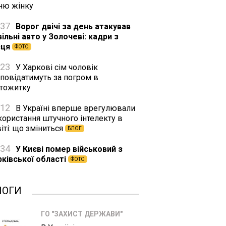
тню жінку
:37
Ворог двічі за день атакував
ільні авто у Золочеві: кадри з
сця
ФОТО
:23
У Харкові сім чоловік
дповідатимуть за погром в
ртожитку
:12
В Україні вперше врегулювали
користання штучного інтелекту в
іті: що зміниться
БЛОГ
:34
У Києві помер військовий з
рківської області
ФОТО
ЛОГИ
ГО "ЗАХИСТ ДЕРЖАВИ"