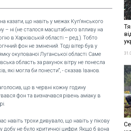
на казати, що навіть у межах Куп'янського
Тя
у – ні (не сталося масштабного впливу на
ві
гію в Харківській області – ред.). Тобто
ук
гічний фон не змінений. Тоді вітер був у
31.
ямку окупованої Луганської області. Саме
вська область за рахунок вітру не понесла
ів, які могла би понести", - сказав Іванов.
аголосив, що в червні кожну годину
увався фон та визначався рівень аміаку в
рі.
ас навіть трохи дивувало, що навіть у пікову
Се
у добу не було критичної цифри. Якщо б вона