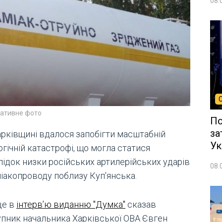
08.
ративне фото
По
за
арківщині вдалося запобігти масштабній
Ук
гічній катастрофі, що могла статися
лідок низки російських артилерійських ударів
08.
міакопроводу поблизу Куп'янська.
це в
інтерв’ю виданню "Думка"
сказав
упник начальника Харківської ОВА Євген