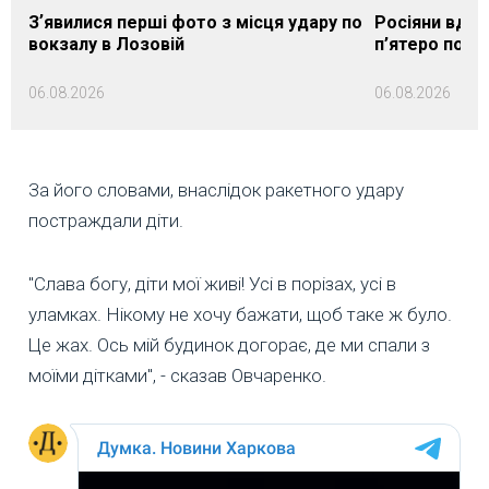
Зʼявилися перші фото з місця удару по
Росіяни вдар
вокзалу в Лозовій
п’ятеро пос
06.08.2026
06.08.2026
За його словами, внаслідок ракетного удару
постраждали діти.
"Слава богу, діти мої живі! Усі в порізах, усі в
уламках. Нікому не хочу бажати, щоб таке ж було.
Це жах. Ось мій будинок догорає, де ми спали з
моїми дітками", - сказав Овчаренко.