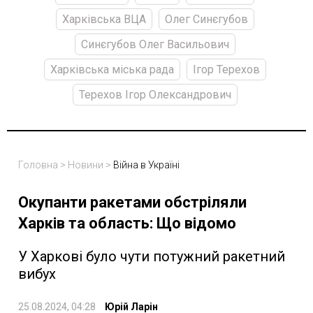
Харківська ВЦА
Олег Синєгубов
Синєгубов Олег Васильович
Харківська міська рада
Ігор Терехов
Терехов Ігор Олександрович
Головна
>
Новини
>
Війна в Україні
Окупанти ракетами обстріляли
Харків та область: Що відомо
У Харкові було чути потужний ракетний
вибух
25.08.2024, 04:28
Юрій Ларін