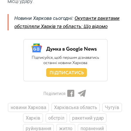
місці удару.
Новини Харкова сьогодні:
Окупанти ракетами
обстріляли Харків та область: Що відомо
Поділитися
новини Харкова
Харківська область
Чугуїв
Харків
обстріл
ракетний удар
руйнування
житло
поранений