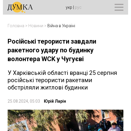
укр
|
рус
Головна
>
Новини
>
Війна в Україні
Російські терористи завдали
ракетного удару по будинку
волонтера WCK у Чугуєві
У Харківській області вранці 25 серпня
російські терористи ракетами
обстріляли житлові будинки
25.08.2024, 05:03
Юрій Ларін