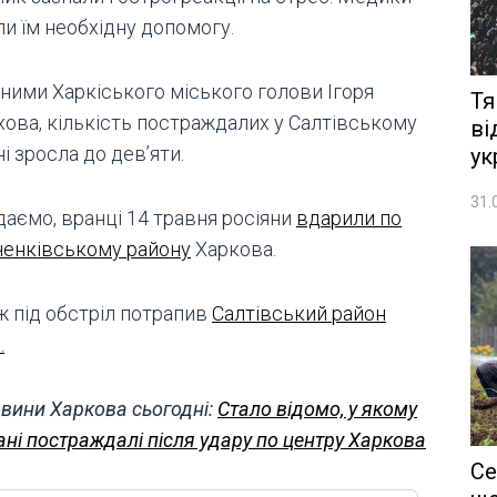
и їм необхідну допомогу.
аними Харкіського міського голови Ігоря
Тя
хова, кількість постраждалих у Салтівському
ві
і зросла до дев’яти.
ук
31.
даємо, вранці 14 травня росіяни
вдарили по
енківському району
Харкова.
ж під обстріл потрапив
Салтівський район
.
вини Харкова сьогодні:
Стало відомо, у якому
ані постраждалі після удару по центру Харкова
Се