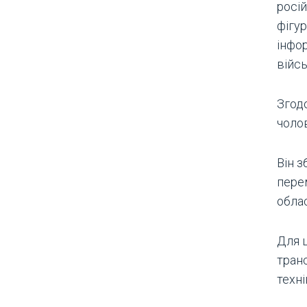
росі
фігу
інфо
війс
Згодо
чолов
Він з
пере
облас
Для 
транс
техні