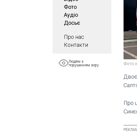
Фото
Аудіо
Досьє
Про нас
Контакти
Людям з
Фото 
порушенням зору
Двоє
Салт
Про 
Синє