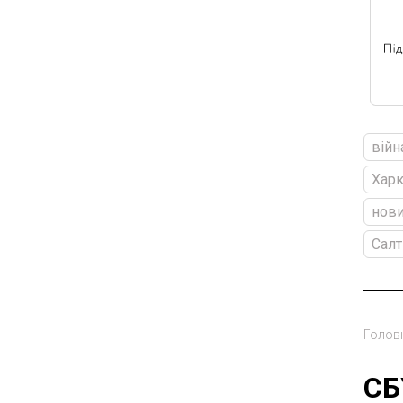
війн
Харк
нови
Салт
Голов
СБ