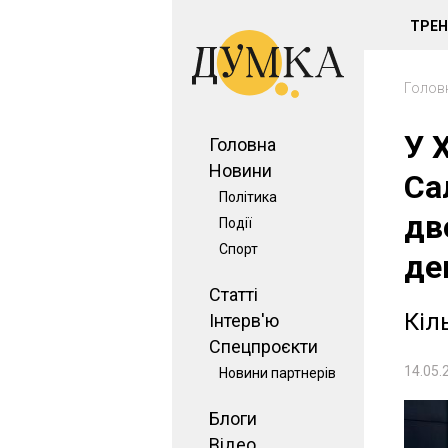
ТРЕ
Голов
У 
Головна
Новини
Са
Політика
дв
Події
Спорт
де
Статті
Кіл
Інтерв'ю
Спецпроєкти
14.05.
Новини партнерів
Блоги
Відео