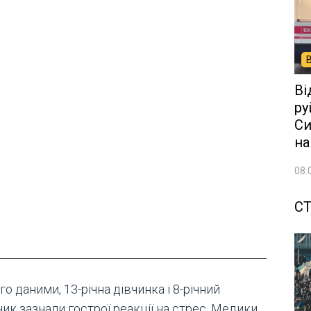
Ві
ру
Си
на
08.
СТ
го даними, 13-річна дівчинка і 8-річний
ик зазнали гострої реакції на стрес. Медики