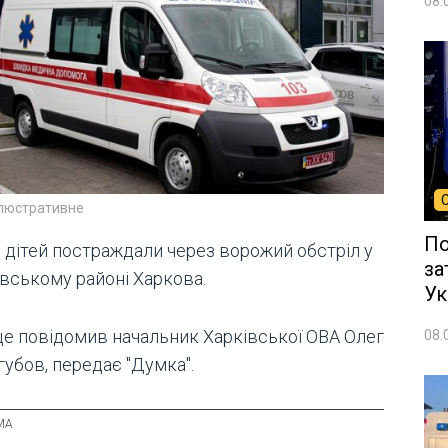
08.
ілюстративне
По
 дітей постраждали через ворожий обстріл у
за
івському районі Харкова.
Ук
це повідомив начальник Харківської ОВА Олег
08.
губов, передає "Думка".