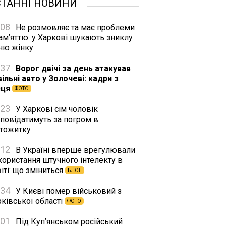
СТАННІ НОВИНИ
:08
Не розмовляє та має проблеми
ам’яттю: у Харкові шукають зниклу
тню жінку
:37
Ворог двічі за день атакував
ільні авто у Золочеві: кадри з
сця
ФОТО
:23
У Харкові сім чоловік
дповідатимуть за погром в
ртожитку
:12
В Україні вперше врегулювали
користання штучного інтелекту в
іті: що зміниться
БЛОГ
:34
У Києві помер військовий з
ківської області
ФОТО
:01
Під Куп’янськом російський