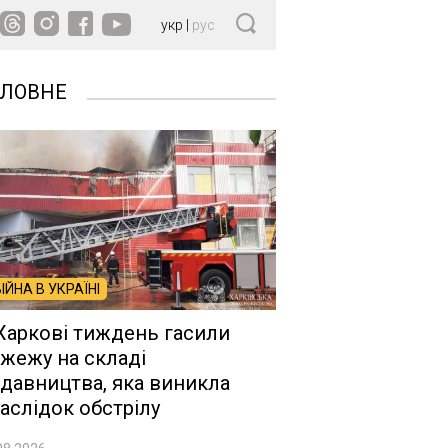
укр
|
рус
ОЛОВНЕ
ВІЙНА В УКРАЇНІ
Харкові тиждень гасили
жежу на складі
давництва, яка виникла
аслідок обстрілу