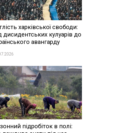
глість харківської свободи:
д дисидентських кулуарів до
раїнського авангарду
07.2026
зонний підробіток в полі: