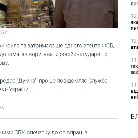
др
12
як
ви
 СБУ
12
викрила та затримала ще одного агента ФСБ,
ат
 допомагав коригувати російські удари по
11
ову.
та
за
ередає "Думка", про це повідомляє Служба
11
ки України.
від
ви
Б
ними СБУ, спочатку до співпраці з