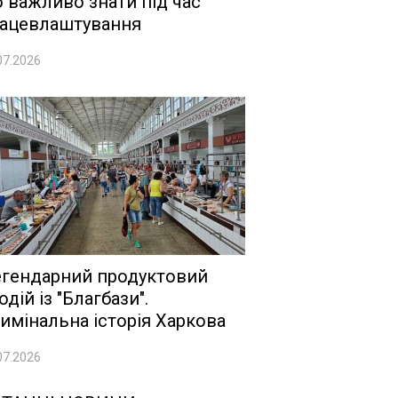
 важливо знати під час
ацевлаштування
07.2026
гендарний продуктовий
одій із "Благбази".
имінальна історія Харкова
07.2026