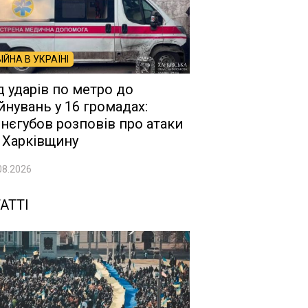
ВІЙНА В УКРАЇНІ
д ударів по метро до
йнувань у 16 громадах:
нєгубов розповів про атаки
 Харківщину
08.2026
АТТІ