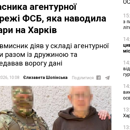
О
асника агентурної
15
режі ФСБ, яка наводила
з п
ари на Харків
лі
14
вмисник діяв у складі агентурної
цив
мі
и разом із дружиною та
едавав ворогу дані
14
ві
гу
2026, 10:08
Єлизавета Шопінська
Поділитися
14
ви
осв
13
Хар
13