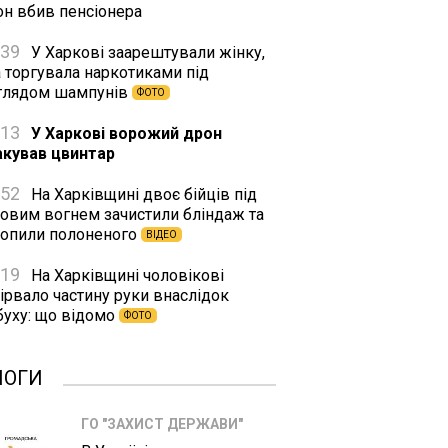
он вбив пенсіонера
:39
У Харкові заарештували жінку,
а торгувала наркотиками під
глядом шампунів
ФОТО
:13
У Харкові ворожий дрон
акував цвинтар
:52
На Харківщині двоє бійців під
ковим вогнем зачистили бліндаж та
хопили полоненого
ВІДЕО
:19
На Харківщині чоловікові
ірвало частину руки внаслідок
буху: що відомо
ФОТО
ЛОГИ
ГО "ЗАХИСТ ДЕРЖАВИ"