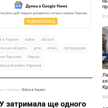
що
пр
31.
а в Україні
війна
обстріл
івська область
діти
атака
постраждалі
ни Харкова
Харків
івський район Харкова
Ле
зл
Кр
на
>
Новини
>
Війна в Україні
30.
У затримала ще одного