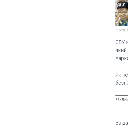
Фото:
СБУ 
який
Харк
Як п
безпе
За да