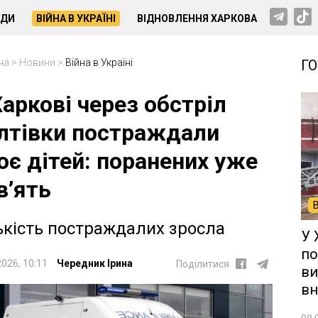
НДИ
ВІЙНА В УКРАЇНІ
ВІДНОВЛЕННЯ ХАРКОВА
на
>
Новини
>
Війна в Україні
Г
Харкові через обстріл
лтівки постраждали
оє дітей: поранених уже
в’ять
ькість постраждалих зросла
У 
по
2026, 10:11
Чередник Ірина
Поділитися
ви
вн