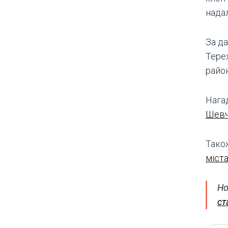
надал
За д
Тере
район
Нага
Шевч
Тако
міста
Но
ст