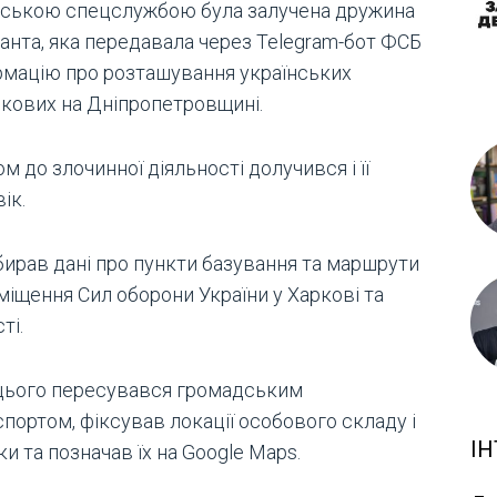
йською спецслужбою була залучена дружина
ранта, яка передавала через Telegram-бот ФСБ
рмацію про розташування українських
ькових на Дніпропетровщині.
м до злочинної діяльності долучився і її
ік.
бирав дані про пункти базування та маршрути
міщення Сил оборони України у Харкові та
ті.
цього пересувався громадським
портом, фіксував локації особового складу і
ІН
ки та позначав їх на Google Maps.