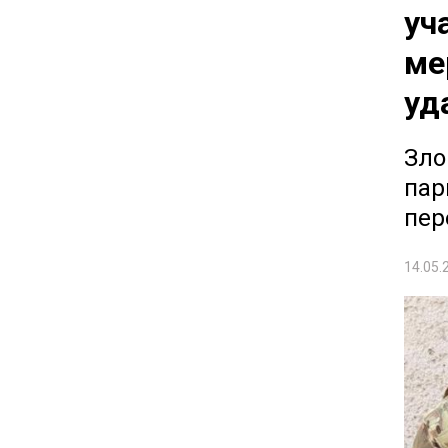
уч
ме
уд
Зло
пар
пер
14.05.