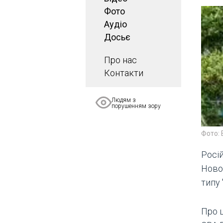
Фото
Аудіо
Досьє
Про нас
Контакти
Людям з
порушенням зору
Фото: 
Росі
Ново
типу 
Про 