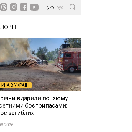
укр
|
рус
ОЛОВНЕ
ВІЙНА В УКРАЇНІ
сіяни вдарили по Ізюму
сетними боєприпасами:
оє загиблих
08.2026