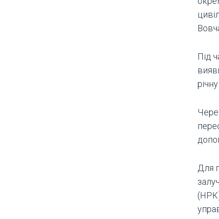
окре
цивіл
Вовча
Під ч
вияви
річну
Чере
пере
допо
Для 
залу
(НРК)
управ