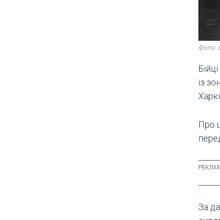
Фото: 
Бійці
із зо
Харкі
Про 
пере
За да