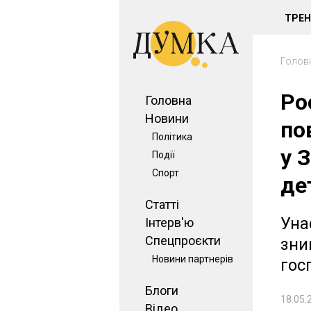
ТРЕ
Голов
Ро
Головна
Новини
по
Політика
у 
Події
Спорт
де
Статті
Уна
Інтерв'ю
Спецпроєкти
зни
Новини партнерів
гос
Блоги
18.05.
Відео