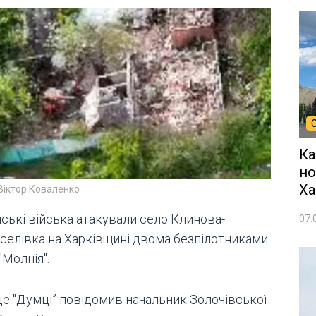
Ка
но
Ха
Віктор Коваленко
йські війська атакували село Клинова-
07.
селівка на Харківщині двома безпілотниками
"Молнія".
це "Думці” повідомив начальник Золочівської