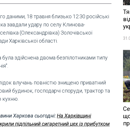
Тя
го даними, 18 травня близько 12:30 російські
ві
ька завдали удару по селу Клинова-
ук
селівка (Олександрівка) Золочівської
31.
ди Харківської області.
а була здійснена двома безпілотниками типу
ія".
лідок влучань повністю знищено приватний
овий будинок, господарчі споруди, трактор та
ю кухню.
Се
що
вини Харкова сьогодні:
На Харківщині
пр
крили підпільний сигаретний цех із прибутком