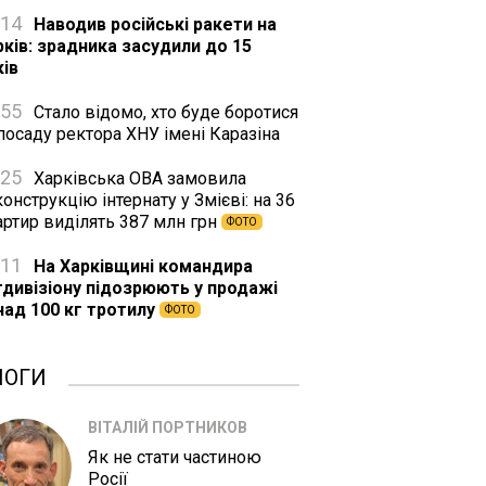
:14
Наводив російські ракети на
рків: зрадника засудили до 15
ків
:55
Стало відомо, хто буде боротися
посаду ректора ХНУ імені Каразіна
:25
Харківська ОВА замовила
онструкцію інтернату у Змієві: на 36
артир виділять 387 млн грн
ФОТО
:11
На Харківщині командира
тдивізіону підозрюють у продажі
над 100 кг тротилу
ФОТО
ЛОГИ
ВІТАЛІЙ ПОРТНИКОВ
Як не стати частиною
Росії