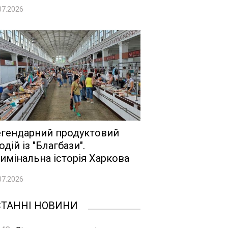
07.2026
гендарний продуктовий
одій із "Благбази".
имінальна історія Харкова
07.2026
СТАННІ НОВИНИ