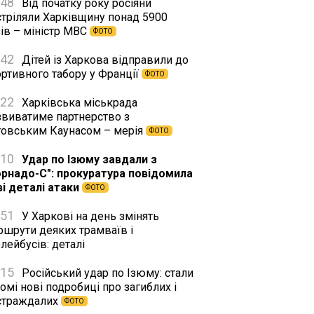
:48
Від початку року росіяни
стріляли Харківщину понад 5900
ів – міністр МВС
ФОТО
:42
Дітей із Харкова відправили до
ортивного табору у Франції
ФОТО
:22
Харківська міськрада
звиватиме партнерство з
товським Каунасом – мерія
ФОТО
:10
Удар по Ізюму завдали з
орнадо-С": прокуратура повідомила
ві деталі атаки
ФОТО
:51
У Харкові на день змінять
ршрути деяких трамваїв і
лейбусів: деталі
:15
Російський удар по Ізюму: стали
омі нові подробиці про загиблих і
страждалих
ФОТО