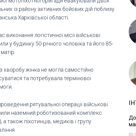
мої мотопіхотної бригади евакуювали двох
ьних із району активних бойових дій поблизу
нська Харківської області.
ас виконання логістичної місії військові
ли у будинку 50-річного чоловіка та його 85-
 матір.
з хворобу жінка не могла самостійно
суватися та потребувала термінової
моги.
ІН
проведення рятувальної операції військові
чили наземний роботизований комплекс
До
, а також піхотинців, медиків і групу
ма
ління.
05.