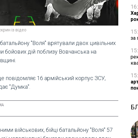
16
Ха
ро
скрин із відео
15
за 
 батальйону "Воля" врятували двох цивільних
15
ни бойових дій поблизу Вовчанська на
рек
вщині.
кв
15
це повідомляє 16 армійський корпус ЗСУ,
ар
дає "Думка".
по
Б
ними військових, бійці батальйону "Воля" 57