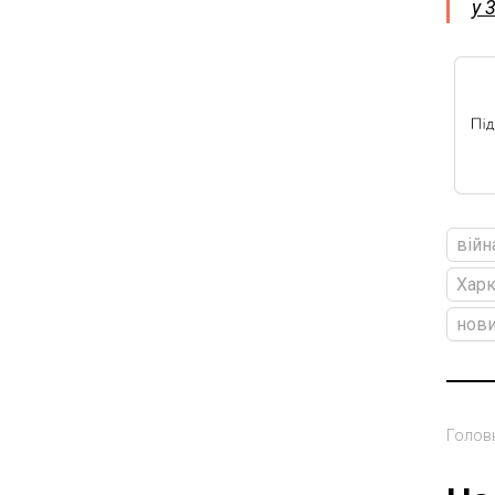
у 
війн
Харк
нови
Голов