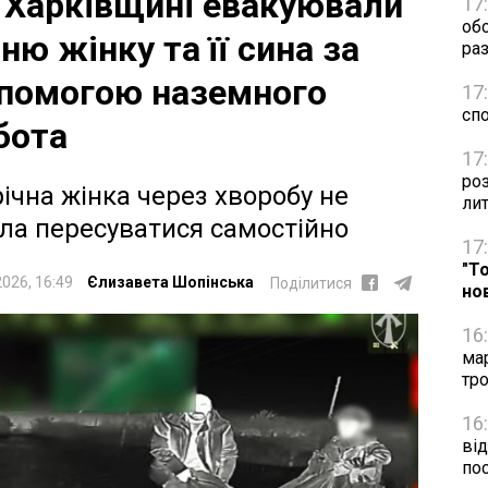
 Харківщині евакуювали
17
об
тню жінку та її сина за
раз
помогою наземного
17
сп
бота
17
ро
річна жінка через хворобу не
ли
ла пересуватися самостійно
17
"Т
2026, 16:49
Єлизавета Шопінська
Поділитися
но
16
ма
тро
16
від
по