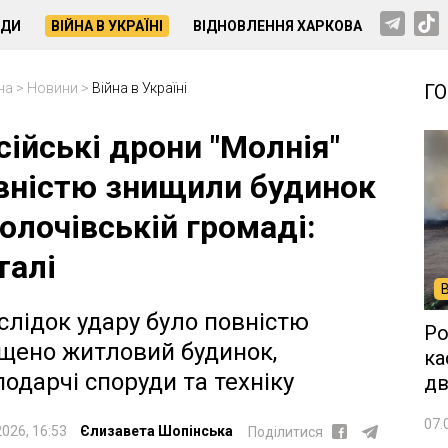
НДИ
ВІЙНА В УКРАЇНІ
ВІДНОВЛЕННЯ ХАРКОВА
на
>
Новини
>
Війна в Україні
Г
сійські дрони "Молнія"
вністю знищили будинок
Золочівській громаді:
талі
слідок удару було повністю
Ро
щено житловий будинок,
ка
подарчі споруди та техніку
дв
07.
2026, 16:53
Єлизавета Шопінська
Поділитися