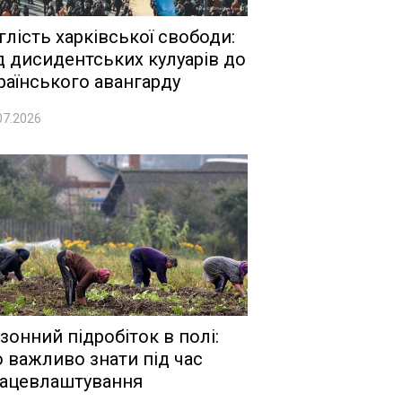
глість харківської свободи:
д дисидентських кулуарів до
раїнського авангарду
07.2026
зонний підробіток в полі:
 важливо знати під час
ацевлаштування