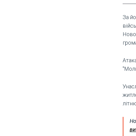
За йо
війс
Ново
грома
Атак
"Молн
Унас
житл
літн
Но
ви