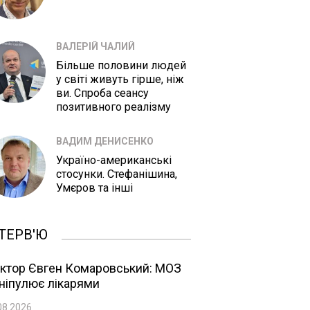
ВАЛЕРІЙ ЧАЛИЙ
Більше половини людей
у світі живуть гірше, ніж
ви. Спроба сеансу
позитивного реалізму
ВАДИМ ДЕНИСЕНКО
Україно-американські
стосунки. Стефанішина,
Умєров та інші
ТЕРВ'Ю
ктор Євген Комаровський: МОЗ
ніпулює лікарями
08.2026