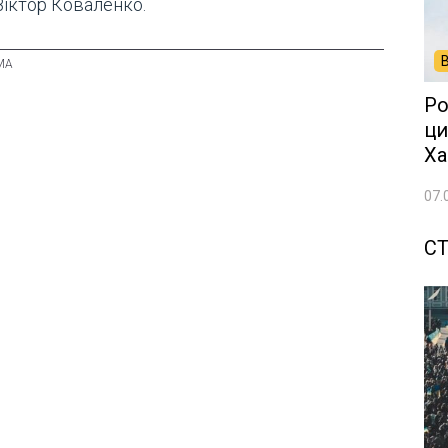
Віктор Коваленко.
Ро
ци
Ха
07.
СТ