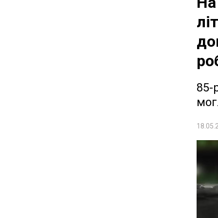
На
лі
до
ро
85-
мог
18.05.