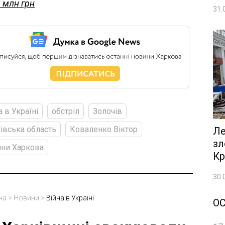
3 млн грн
31.
а в Україні
обстріл
Золочів
івська область
Коваленко Віктор
Ле
зл
ни Харкова
Кр
30.
на
>
Новини
>
Війна в Україні
О