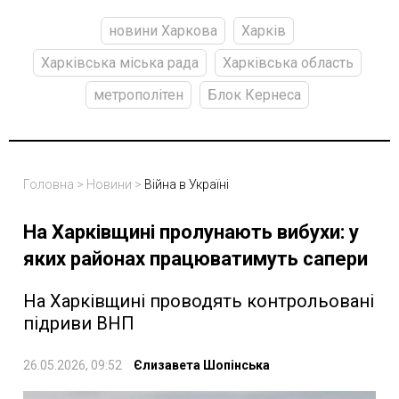
новини Харкова
Харків
Харківська міська рада
Харківська область
метрополітен
Блок Кернеса
Головна
>
Новини
>
Війна в Україні
На Харківщині пролунають вибухи: у
яких районах працюватимуть сапери
На Харківщині проводять контрольовані
підриви ВНП
26.05.2026, 09:52
Єлизавета Шопінська