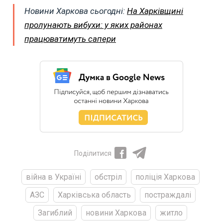
Новини Харкова сьогодні:
На Харківщині
пролунають вибухи: у яких районах
працюватимуть сапери
Поділитися
війна в Україні
обстріл
поліція Харкова
АЗС
Харківська область
постраждалі
Загиблий
новини Харкова
житло