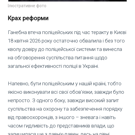
Ілюстративне фото
Крах реформи
Ганебна втеча поліцейських під час теракту в Києві
18 квітня 2026 року остаточно обвалила і без того
кволу довіру до поліцейської системи та винесла
на обговорення суспільства питання щодо
загальної ефективності поліції в Україні.
Напевно, бути поліцейським у нашій країні, тобто
якісно виконувати всі свої обов'язки, завжди було
непросто. З одного боку, завжди високий запит
суспільства на охорону та забезпечення порядку
від правоохоронців, з іншого – зневага і навіть
часом гидливість до представників влади, що
залишилася ще з давніх-давен, десь на рівні