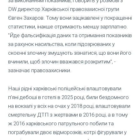
за виконанням показників, говорить у розмові з
DW директор Харківської правозахисної групи
Євген Захаров. Тому вони зацікавлені у покращенні
статистики, інакше отримають меншу зарплатню.
"Йде фальсифікація даних та отримання показників
за рахунок насильства, коли підозрюваних у
скоєнні злочину змушують зізнатися, що вони його
вчинили, щоб злочин вважався розкритим", -
зазначає правозахисники.
Наші рідні харківські поліцейські влаштовували
п'яні дебоші в готелі в 2025 році, били бездомного
на вокзалі у всіх на очах у 2018 році, влаштовували
смертельну ДТП з жертвами в 2016 році, а в тому
ж 2016 харківського патрульного побили та
пограбували двоє відморозків, котрі фігурували у