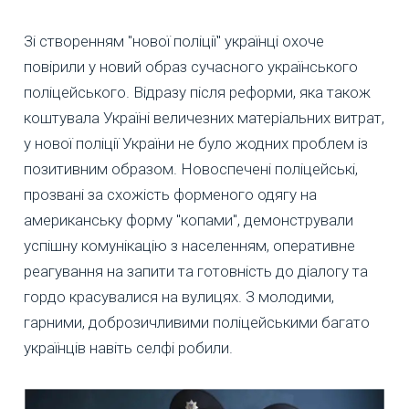
Зі створенням "нової поліції" українці охоче
повірили у новий образ сучасного українського
поліцейського. Відразу після реформи, яка також
коштувала Україні величезних матеріальних витрат,
у нової поліції України не було жодних проблем із
позитивним образом. Новоспечені поліцейські,
прозвані за схожість форменого одягу на
американську форму "копами", демонстрували
успішну комунікацію з населенням, оперативне
реагування на запити та готовність до діалогу та
гордо красувалися на вулицях. З молодими,
гарними, доброзичливими поліцейськими багато
українців навіть селфі робили.