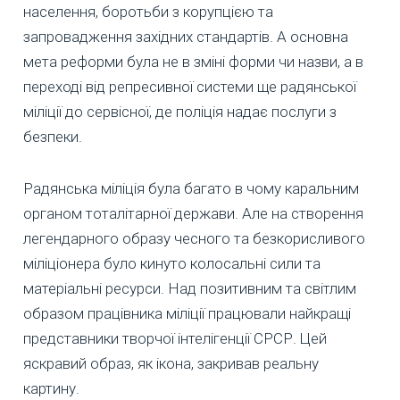
населення, боротьби з корупцією та
запровадження західних стандартів. А основна
мета реформи була не в зміні форми чи назви, а в
переході від репресивної системи ще радянської
міліції до сервісної, де поліція надає послуги з
безпеки.
Радянська міліція була багато в чому каральним
органом тоталітарної держави. Але на створення
легендарного образу чесного та безкорисливого
міліціонера було кинуто колосальні сили та
матеріальні ресурси. Над позитивним та світлим
образом працівника міліції працювали найкращі
представники творчої інтелігенції СРСР. Цей
яскравий образ, як ікона, закривав реальну
картину.