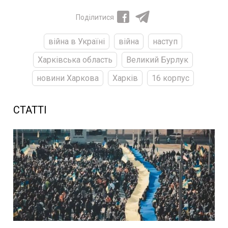
Поділитися
війна в Україні
війна
наступ
Харківська область
Великий Бурлук
новини Харкова
Харків
16 корпус
СТАТТІ