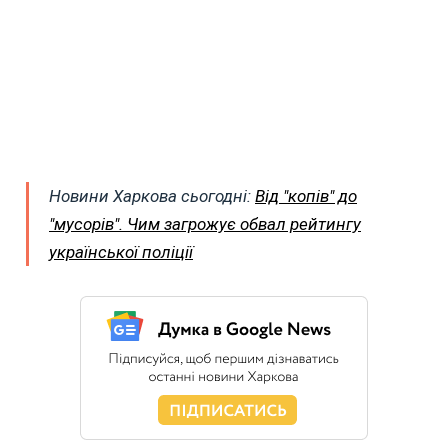
Новини Харкова сьогодні:
Від "копів" до
"мусорів". Чим загрожує обвал рейтингу
української поліції