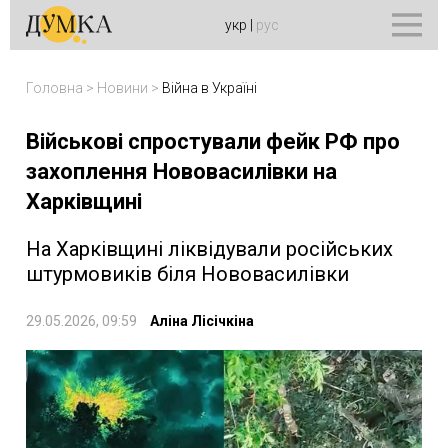
укр
|
рус
Головна
>
Новини
>
Війна в Україні
Військові спростували фейк РФ про
захоплення Нововасилівки на
Харківщині
На Харківщині ліквідували російських
штурмовиків біля Нововасилівки
29.05.2026, 09:59
Аліна Лісічкіна