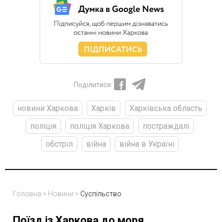
Поділитися
новини Харкова
Харків
Харківська область
поліція
поліція Харкова
постраждалі
обстріл
війна
війна в Україні
Головна
>
Новини
>
Суспільство
Поїзд із Харкова до моря