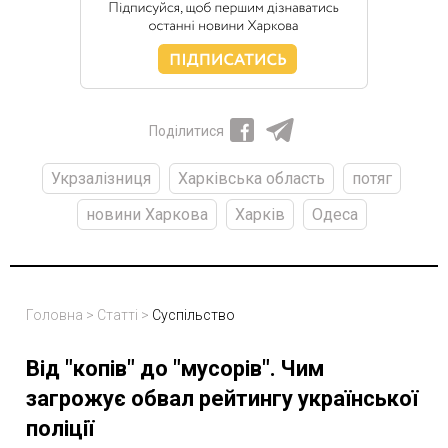
Поділитися
Укрзалізниця
Харківська область
потяг
новини Харкова
Харків
Одеса
Головна
>
Статті
>
Суспільство
Від "копів" до "мусорів". Чим
загрожує обвал рейтингу української
поліції