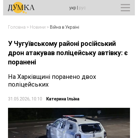
укр
|
рус
Головна
>
Новини
>
Війна в Україні
У Чугуївському районі російський
дрон атакував поліцейську автівку: є
поранені
На Харківщині поранено двох
поліцейських
31.05.2026, 10:10
Катерина Ільїна