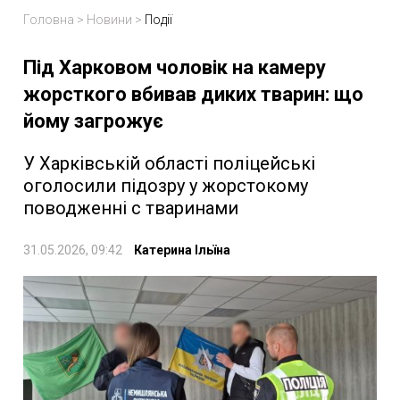
Головна
>
Новини
>
Події
Під Харковом чоловік на камеру
жорсткого вбивав диких тварин: що
йому загрожує
У Харківській області поліцейські
оголосили підозру у жорстокому
поводженні с тваринами
31.05.2026, 09:42
Катерина Ільїна