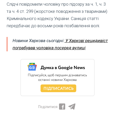
Слідчі повідомили чоловіку про підозру за ч. 1, ч. 3
та ч. 4 ст. 299 (жорстоке поводження з тваринами)
Кримінального кодексу України. Санкція статті
передбачає до восьми років позбавлення волі.
Новини Харкова сьогодні:
У Харкові рецидивіст
пограбував чоловіка посеред вулиці
Поділитися