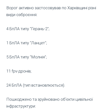
Ворог активно застосовував по Харківщині різні
види озброєння:
4 БпЛА типу "Герань-2";
1 БпЛА типу "Ланцет";
5 БпЛА типу "Молнія";
11 fpv-дронів;
24 БпЛА (тип встановлюється).
Пошкоджено та зруйновано обʼєкти цивільної
інфраструктури: