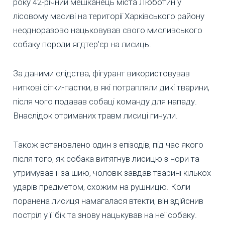
року 42-річний мешканець міста Люботин у
лісовому масиві на території Харківського району
неодноразово нацьковував свого мисливського
собаку породи ягдтер’єр на лисиць.
За даними слідства, фігурант використовував
ниткові сітки-пастки, в які потрапляли дикі тварини,
після чого подавав собаці команду для нападу.
Внаслідок отриманих травм лисиці гинули.
Також встановлено один з епізодів, під час якого
після того, як собака витягнув лисицю з нори та
утримував її за шию, чоловік завдав тварині кількох
ударів предметом, схожим на рушницю. Коли
поранена лисиця намагалася втекти, він здійснив
постріл у її бік та знову нацькував на неї собаку.