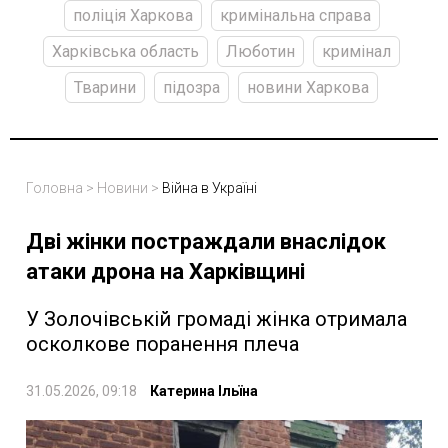
поліція Харкова
кримінальна справа
Харківська область
Люботин
кримінал
Тварини
підозра
новини Харкова
Головна
>
Новини
>
Війна в Україні
Дві жінки постраждали внаслідок
атаки дрона на Харківщині
У Золочівській громаді жінка отримала
осколкове поранення плеча
31.05.2026, 09:18
Катерина Ільїна