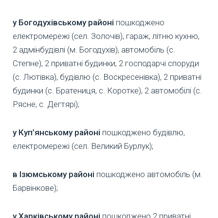
у Богодухівському районі
пошкоджено
електромережі (сел. Золочів), гараж, літню кухню,
2 адмінбудівлі (м. Богодухів), автомобіль (с.
Степне), 2 приватні будинки, 2 господарчі споруди
(с. Лютівка), будівлю (с. Воскресенівка), 2 приватні
будинки (с. Братениця, с. Коротке), 2 автомобілі (с.
Рясне, с. Дегтярі);
у Куп’янському районі
пошкоджено будівлю,
електромережі (сел. Великий Бурлук);
в Ізюмському районі
пошкоджено автомобіль (м.
Барвінкове);
у Харківському районі
пошкоджено 2 приватні