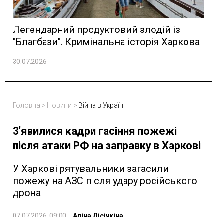
Легендарний продуктовий злодій із
"Благбази". Кримінальна історія Харкова
30.07.2026
Головна
>
Новини
>
Війна в Україні
З'явилися кадри гасіння пожежі
після атаки РФ на заправку в Харкові
У Харкові рятувальники загасили
пожежу на АЗС після удару російського
дрона
07.07.2026, 09:00
Аліна Лісічкіна