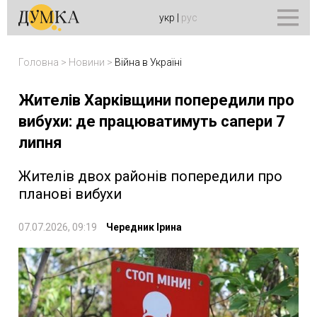
укр
|
рус
Головна
>
Новини
>
Війна в Україні
Жителів Харківщини попередили про
вибухи: де працюватимуть сапери 7
липня
Жителів двох районів попередили про
планові вибухи
07.07.2026, 09:19
Чередник Ірина