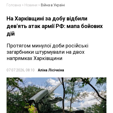
Головна
>
Новини
>
Війна в Україні
На Харківщині за добу відбили
дев'ять атак армії РФ: мапа бойових
дій
Протягом минулої доби російські
загарбники штурмували на двох
напрямках Харківщини
07.07.2026, 08:10
Аліна Лісічкіна