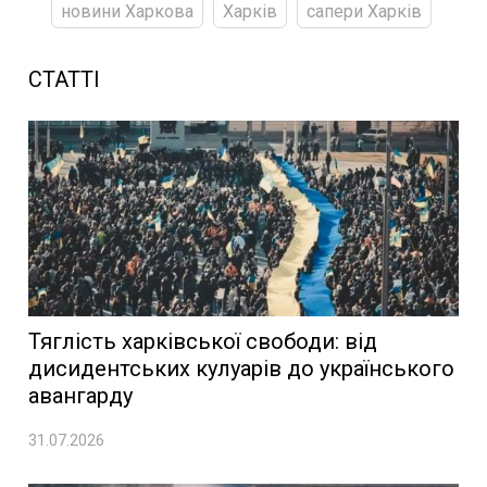
новини Харкова
Харків
сапери Харків
СТАТТІ
Тяглість харківської свободи: від
дисидентських кулуарів до українського
авангарду
31.07.2026