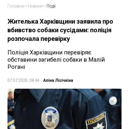
Головна
>
Новини
>
Події
Жителька Харківщини заявила про
вбивство собаки сусідами: поліція
розпочала перевірку
Поліція Харківщини перевіряє
обставини загибелі собаки в Малій
Рогані
07.07.2026, 08:44
Аліна Лісічкіна