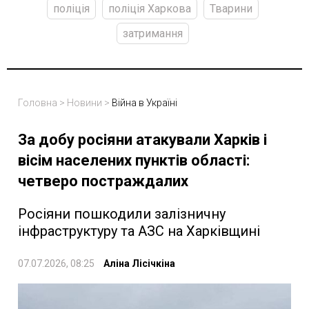
поліція
поліція Харкова
Тварини
затримання
Головна
>
Новини
>
Війна в Україні
За добу росіяни атакували Харків і
вісім населених пунктів області:
четверо постраждалих
Росіяни пошкодили залізничну
інфраструктуру та АЗС на Харківщині
07.07.2026, 08:25
Аліна Лісічкіна