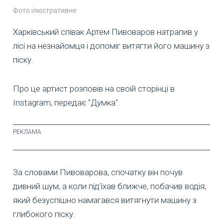
Фото ілюстративне
Харківський співак Артем Пивоваров натрапив у
лісі на незнайомця і допоміг витягти його машину з
піску.
Про це артист розповів на своїй сторінці в
Instagram, передає "Думка".
За словами Пивоварова, спочатку він почув
дивний шум, а коли під'їхав ближче, побачив водія,
який безуспішно намагався витягнути машину з
глибокого піску.