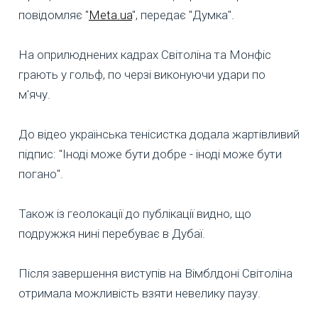
повідомляє "
Meta.ua
", передає "Думка".
На оприлюднених кадрах Світоліна та Монфіс
грають у гольф, по черзі виконуючи удари по
м'ячу.
До відео українська тенісистка додала жартівливий
підпис: "Іноді може бути добре - іноді може бути
погано".
Також із геолокації до публікації видно, що
подружжя нині перебуває в Дубаї.
Після завершення виступів на Вімблдоні Світоліна
отримала можливість взяти невелику паузу.