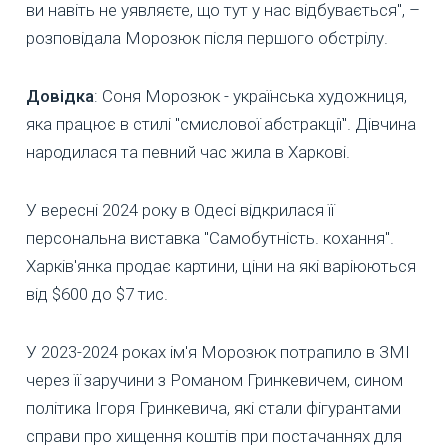
ви навіть не уявляєте, що тут у нас відбувається", –
розповідала Морозюк після першого обстрілу.
Довідка
: Соня Морозюк - українська художниця,
яка працює в стилі "смислової абстракції". Дівчина
народилася та певний час жила в Харкові.
У вересні 2024 року в Одесі відкрилася її
персональна виставка "Самобутність. кохання".
Харків'янка продає картини, ціни на які варіюються
від $600 до $7 тис.
У 2023-2024 роках ім'я Морозюк потрапило в ЗМІ
через її заручини з Романом Гринкевичем, сином
політика Ігоря Гринкевича, які стали фігурантами
справи про хищення коштів при постачаннях для