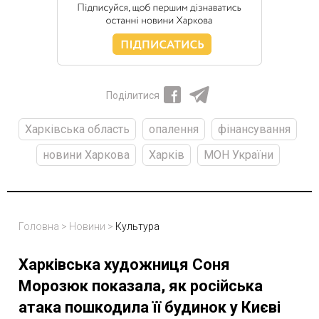
Поділитися
Харківська область
опалення
фінансування
новини Харкова
Харків
МОН України
Головна
>
Новини
>
Культура
Харківська художниця Соня
Морозюк показала, як російська
атака пошкодила її будинок у Києві