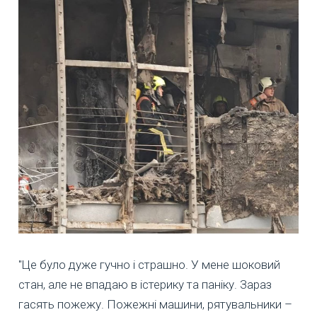
"Це було дуже гучно і страшно. У мене шоковий
стан, але не впадаю в істерику та паніку. Зараз
гасять пожежу. Пожежні машини, рятувальники –