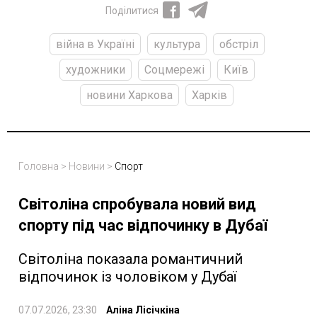
Поділитися
війна в Україні
культура
обстріл
художники
Соцмережі
Київ
новини Харкова
Харків
Головна
>
Новини
>
Спорт
Світоліна спробувала новий вид
спорту під час відпочинку в Дубаї
Світоліна показала романтичний
відпочинок із чоловіком у Дубаї
07.07.2026, 23:30
Аліна Лісічкіна