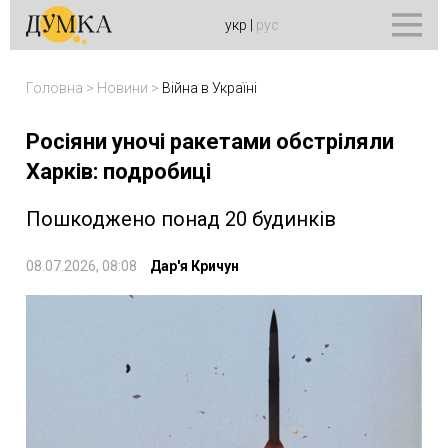
укр
|
рус
Головна
>
Новини
>
Війна в Україні
Росіяни уночі ракетами обстріляли
Харків: подробиці
Пошкоджено понад 20 будинків
08.07.2026, 08:08
Дар'я Кричун