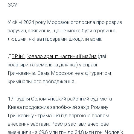
ЗСУ.
У січні 2024 року Морозюк оголосила про розрив
заручин, заявивши, що не може бути в родині з
людьми, які, за підозрами, шкодили армії.
ДБР ініціювало арешт частини її майна
(дві
квартири та земельна ділянка) у справі
Гринкевичів. Сама Морозюк не є фігурантом
кримінального провадження.
17 грудня Соломʼянський районний суд міста
Києва продовжив запобіжний захід Роману
Гринкевичу - тримання під вартою із правом
внесення застави. Розмір застави вчергове
зменшили - з 69,6 млн грн до 34,8 млн грн. Чоловік