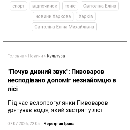
спорт
відпочинок
теніс
Світоліна Еліна
новини Харкова
Харків
Світоліна Еліна Михайлівна
Головна
>
Новини
>
Культура
"Почув дивний звук": Пивоваров
несподівано допоміг незнайомцю в
лісі
Під час велопрогулянки Пивоваров
урятував водія, який застряг у лісі
07.07.2026, 22:05
Чередник Ірина