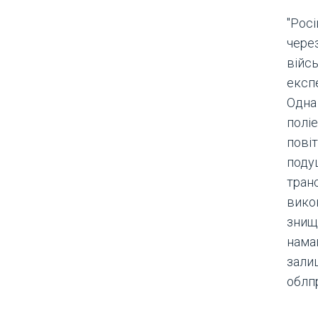
"Росі
чере
війс
експе
Одна 
полі
повіт
поду
тран
викон
знищ
нама
залиш
облп