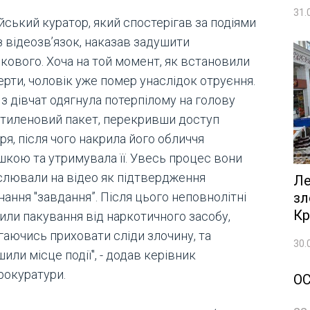
31.
йський куратор, який спостерігав за подіями
з відеозв’язок, наказав задушити
ькового. Хоча на той момент, як встановили
рти, чоловік уже помер унаслідок отруєння.
з дівчат одягнула потерпілому на голову
етиленовий пакет, перекривши доступ
ря, після чого накрила його обличчя
шкою та утримувала її. Увесь процес вони
слювали на відео як підтвердження
Ле
зл
ання "завдання”. Після цього неповнолітні
Кр
или пакування від наркотичного засобу,
гаючись приховати сліди злочину, та
30.
или місце події", - додав керівник
рокуратури.
О