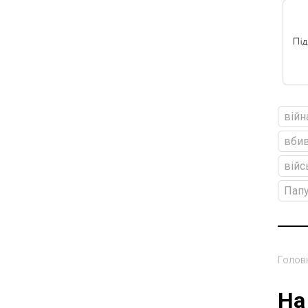
війн
вби
війс
Пап
Голов
На