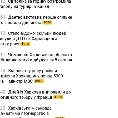
:12
Світоліна за годину розгромила
апову на турнірі в Канаді
:54
Дантес виставив перше спільне
то з новою дівчиною
ФОТО
:13
Стало відомо, скільки людей
гинули в ДТП на Харківщині з
чатку року
ФОТО
:17
Чемпіонат Харківської області з
болу: які матчі відбудуться 8 серпня
:48
Від початку року росіяни
стріляли Харківщину понад 5900
ів – міністр МВС
ФОТО
:42
Дітей із Харкова відправили до
ортивного табору у Франції
ФОТО
:22
Харківська міськрада
звиватиме партнерство з