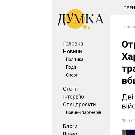
ТРЕ
Голов
От
Головна
Новини
Ха
Політика
тр
Події
Спорт
вб
Статті
Дві
Інтерв'ю
Спецпроєкти
вій
Новини партнерів
08.07.
Блоги
Відео