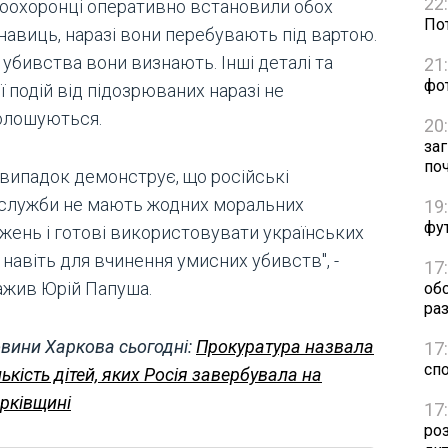
22
оохоронці оперативно встановили обох
Пот
навиць, наразі вони перебувають під вартою.
убивства вони визнають. Інші деталі та
21
фо
ї подій від підозрюваних наразі не
олошуються.
20
за
по
 випадок демонструє, що російські
служби не мають жодних моральних
19
фут
жень і готові використовувати українських
 навіть для вчинення умисних убивств", -
17
ажив Юрій Папуша.
об
раз
вини Харкова сьогодні:
Прокуратура назвала
17
сп
лькість дітей, яких Росія завербувала на
рківщині
17
ро