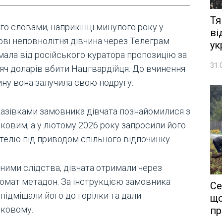
Тя
го словами, наприкінці минулого року у
ві
ові неповнолітня дівчина через Телеграм
ук
мала від російського куратора пропозицію за
31.
сяч доларів вбити Нацгвардійця. До вчинення
ину вона залучила свою подругу.
казівками замовника дівчата познайомилися з
ьковим, а у лютому 2026 року запросили його
отелю під приводом спільного відпочинку.
аними слідства, дівчата отримали через
омат метадон. За інструкцією замовника
Се
підмішали його до горілки та дали
що
ьковому.
пр