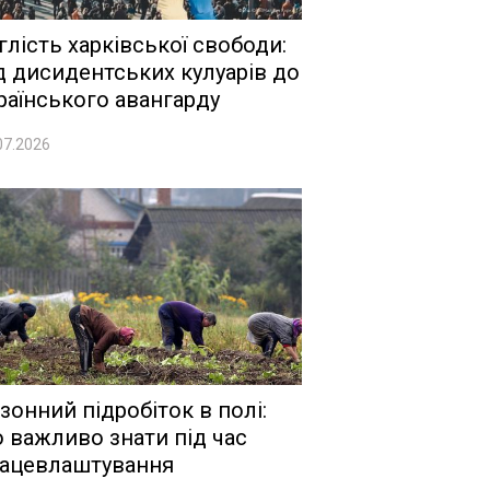
глість харківської свободи:
д дисидентських кулуарів до
раїнського авангарду
07.2026
зонний підробіток в полі:
 важливо знати під час
ацевлаштування