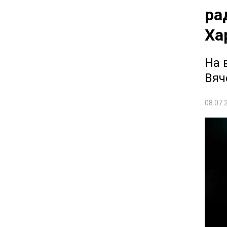
ра
Ха
На 
Вяч
08.07.