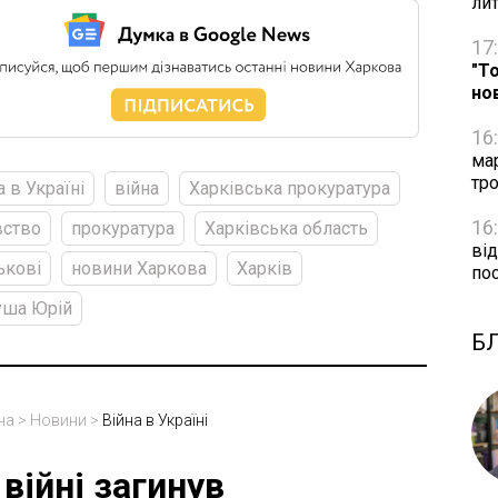
ли
17
"Т
но
16
ма
тро
а в Україні
війна
Харківська прокуратура
16
вство
прокуратура
Харківська область
від
ькові
новини Харкова
Харків
по
уша Юрій
Б
на
>
Новини
>
Війна в Україні
 війні загинув