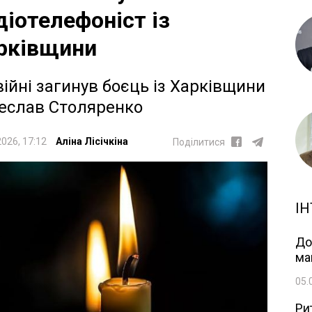
діотелефоніст із
рківщини
війні загинув боєць із Харківщини
еслав Столяренко
2026, 17:12
Аліна Лісічкіна
Поділитися
ІН
До
ма
05.
Ри