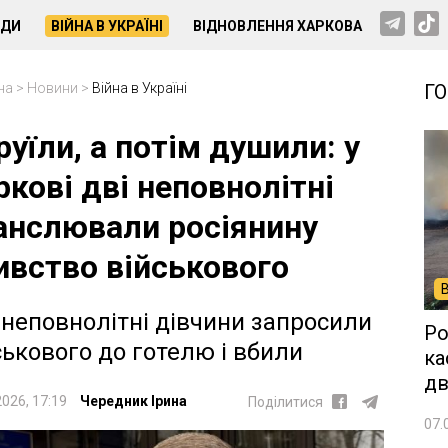
НДИ
ВІЙНА В УКРАЇНІ
ВІДНОВЛЕННЯ ХАРКОВА
на
>
Новини
>
Війна в Україні
Г
руїли, а потім душили: у
ркові дві неповнолітні
анслювали росіянину
ивство військового
 неповнолітні дівчини запросили
Ро
ськового до готелю і вбили
ка
дв
2026, 17:19
Чередник Ірина
Поділитися
07.