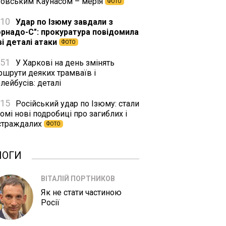
товським Каунасом – мерія
ФОТО
:10
Удар по Ізюму завдали з
орнадо-С": прокуратура повідомила
ві деталі атаки
ФОТО
:51
У Харкові на день змінять
ршрути деяких трамваїв і
лейбусів: деталі
:15
Російський удар по Ізюму: стали
омі нові подробиці про загиблих і
страждалих
ФОТО
ЛОГИ
ВІТАЛІЙ ПОРТНИКОВ
Як не стати частиною
Росії