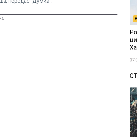
ша, передає "Думка".
Ро
ци
Ха
07.
СТ