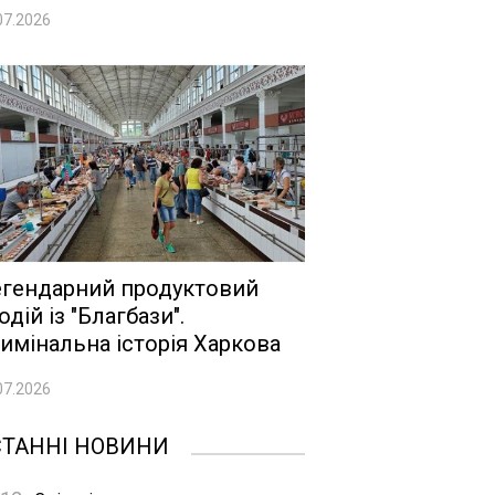
07.2026
гендарний продуктовий
одій із "Благбази".
имінальна історія Харкова
07.2026
СТАННІ НОВИНИ