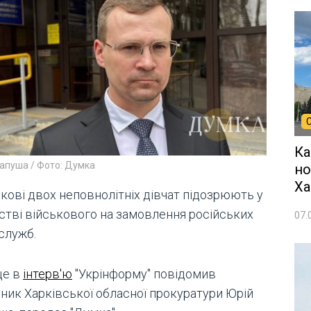
Ка
апуша / Фото: Думка
но
Ха
ркові двох неповнолітніх дівчат підозрюють у
стві військового на замовлення російських
07.
служб.
це в
інтерв'ю
"Укрінформу" повідомив
вник Харківської обласної прокуратури Юрій