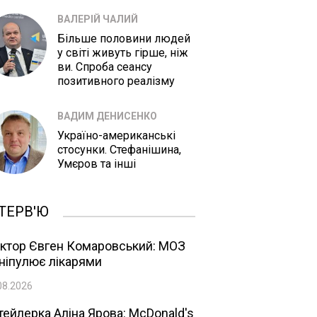
ВАЛЕРІЙ ЧАЛИЙ
Більше половини людей
у світі живуть гірше, ніж
ви. Спроба сеансу
позитивного реалізму
ВАДИМ ДЕНИСЕНКО
Україно-американські
стосунки. Стефанішина,
Умєров та інші
ТЕРВ'Ю
ктор Євген Комаровський: МОЗ
ніпулює лікарями
08.2026
тейлерка Аліна Ярова: McDonald's