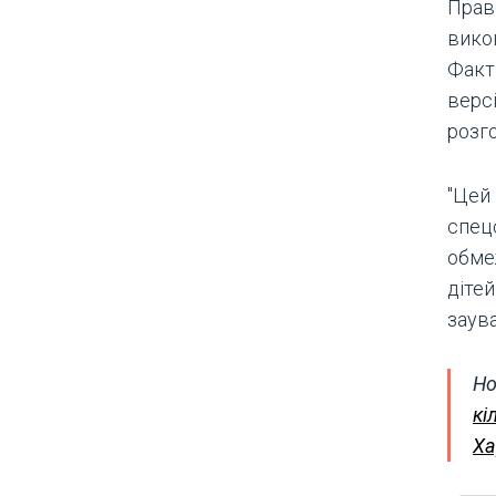
Прав
вико
Факт 
версі
розг
"Цей
спец
обме
дітей
заув
Но
кі
Ха