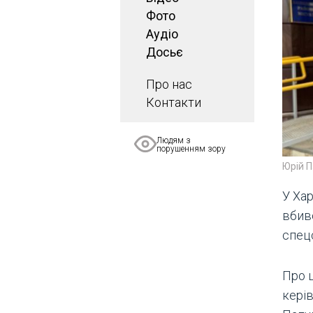
Фото
Аудіо
Досьє
Про нас
Контакти
Людям з
порушенням зору
Юрій П
У Ха
вбив
спец
Про 
кері