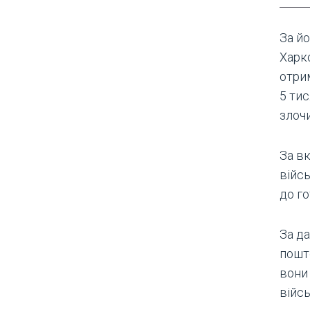
За йо
Харк
отри
5 ти
злоч
За в
війс
до г
За д
пошт
вони 
війс