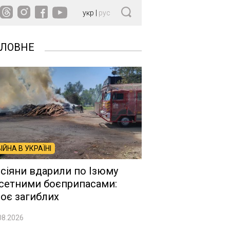
укр
|
рус
ОЛОВНЕ
ВІЙНА В УКРАЇНІ
сіяни вдарили по Ізюму
сетними боєприпасами:
оє загиблих
08.2026